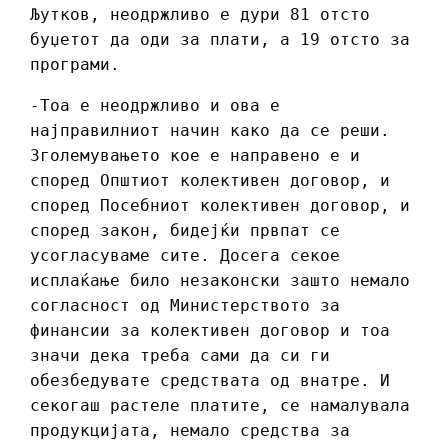
Љутков, неодржливо е дури 81 отсто
буџетот да оди за плати, а 19 отсто за
програми.
-Тоа е неодржливо и ова е
најправилниот начин како да се реши.
Зголемувањето кое е направено е и
според Општиот колективен договор, и
според Посебниот колективен договор, и
според закон, бидејќи првпат се
усогласуваме сите. Досега секое
исплаќање било незаконски зашто немало
согласност од Министерството за
финансии за колективен договор и тоа
значи дека треба сами да си ги
обезбедувате средствата од внатре. И
секогаш растеле платите, се намалувала
продукцијата, немало средства за