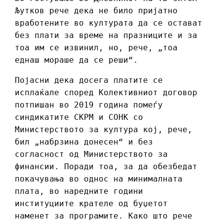
Љутков рече дека не било пријатно
вработените во културата да се остават
без плати за време на празниците и за
тоа им се извинил, но, рече, „тоа
еднаш мораше да се реши“.
Појасни дека досега платите се
исплаќале според Колективниот договор
потпишан во 2019 година помеѓу
синдикатите СКРМ и СОНК со
Министерството за култура кој, рече,
бил „набрзина донесен“ и без
согласност од Министерството за
финансии. Поради тоа, за да обезбедат
покачувања во однос на минималната
плата, во наредните години
институциите крателе од буџетот
наменет за програмите. Како што рече