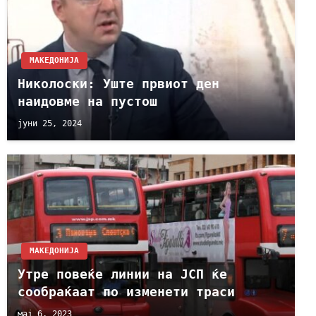
МАКЕДОНИЈА
Николоски: Уште првиот ден
наидовме на пустош
јуни 25, 2024
МАКЕДОНИЈА
Утре повеќе линии на ЈСП ќе
сообраќаат по изменети траси
мај 6, 2023