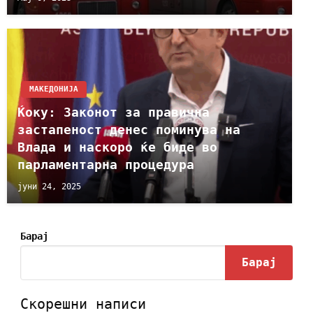
МАКЕДОНИЈА
Ќоку: Законот за правична
застапеност денес поминува на
Влада и наскоро ќе биде во
парламентарна процедура
јуни 24, 2025
Барај
Барај
Скорешни написи