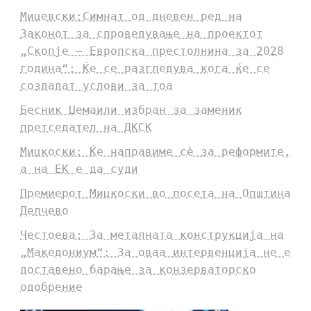
Мицевски:Симнат од дневен ред на
Законот за спроведување на проектот
„Скопје – Европска престолнина за 2028
година“: Ќе се разгледува кога ќе се
создадат услови за тоа
Бесник Џемаили избран за заменик
претседател на ДКСК
Мицкоски: Ќе направиме сè за реформите,
а на ЕК е да суди
Премиерот Мицкоски во посета на Општина
Делчево
Честоева: За металната конструкција на
„Македониум“: За оваа интервенција не е
доставено барање за конзерваторско
одобрение