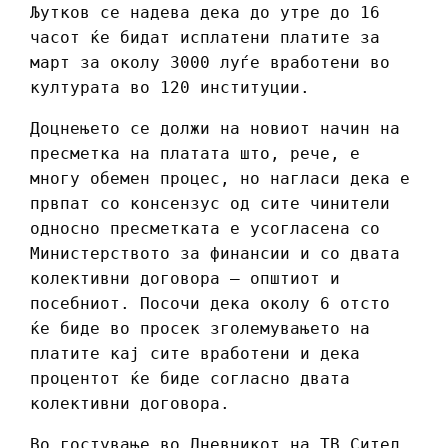
Љутков се надева дека до утре до 16
часот ќе бидат исплатени платите за
март за околу 3000 луѓе вработени во
културата во 120 институции.
Доцнењето се должи на новиот начин на
пресметка на платата што, рече, е
многу обемен процес, но нагласи дека е
првпат со консензус од сите чинители
односно пресметката е усогласена со
Министерството за финансии и со двата
колективни договора – општиот и
посебниот. Посочи дека околу 6 отсто
ќе биде во просек зголемувањето на
платите кај сите вработени и дека
процентот ќе биде согласно двата
колективни договора.
Во гостување во Дневникот на ТВ Сител