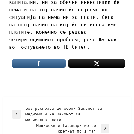
капитални, ни за обични инвестиции ќе
нема и на тој начин ќе дојдеме до
ситуација да нема ни за плати. Сега,
на овој начин на кој ќе ги исплатиме
платите, конечно се решава
четиригодишниот проблем, рече Љутков
во гостувањето во ТВ Сител.
Без расправа донесени Законот за
медиуми и на Законот за
минимална плата
Мицкоски и Таравари ќе се
сретнат по 1 Мај