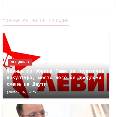
МОЖЕБИ ЌЕ ВИ СЕ ДОПАДНЕ
МАКЕДОНИЈА
Левица го обвини Гаши за политичка
некултура, место него ќе предложи
смена на Даути
јануари 16, 2025