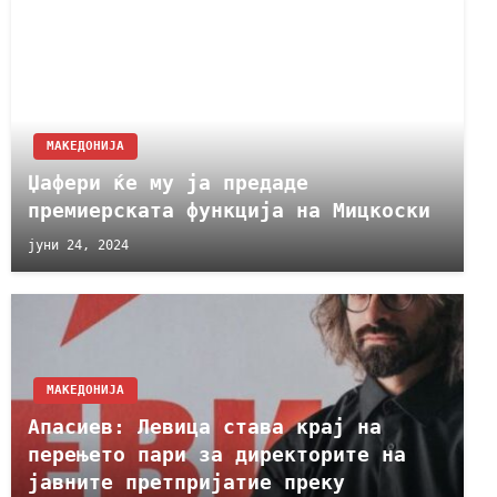
МАКЕДОНИЈА
Џафери ќе му ја предаде
премиерската функција на Мицкоски
јуни 24, 2024
МАКЕДОНИЈА
Апасиев: Левица става крај на
перењето пари за директорите на
јавните претпријатие преку