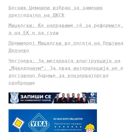
Бесник Џемаили избран за заменик
претседател на ДКСК
Мицкоски: Ќе направиме сè за реформите,
а на ЕК е да суди
Премиерот Мицкоски во посета на Општина
Делчево
Честоева: За металната конструкција на
„Македониум“: За оваа интервенција не е
доставено барање за конзерваторско
одобрение