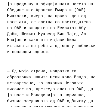
ја продолжува официјалната посета на
Обединетите Арапски Емирати (ОАЕ).
Мицкоски, вчера, на првиот ден од
посетата, се сретна со претседателот
на ОАЕ и владетел на Емиратот Абу
Даби, Шеикот Мухамед Бин Зајед Ал-
Нахјан и како што изјави била
истакната потребата од многу поблиски
и поплодни односи.
– Од моја страна, накратко ги
образложив нашите цели како Влада, но
истовремено, го поканив Неговото
височество, претседателот на ОАЕ, да
ја посети Македонија, а нормално,
бизнис заедницата од ОАЕ одблиску да
ги согледа сите можности за директно