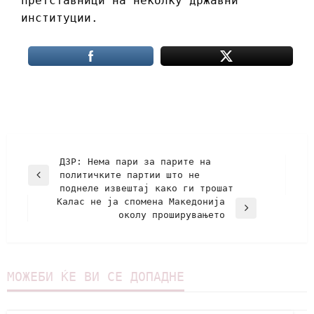
претставници на неколку државни
институции.
ДЗР: Нема пари за парите на
политичките партии што не
поднеле извештај како ги трошат
Калас не ја спомена Македонија
околу проширувањето
МОЖЕБИ ЌЕ ВИ СЕ ДОПАДНЕ