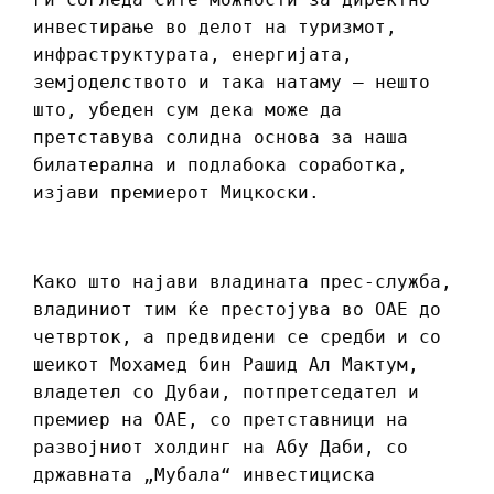
инвестирање во делот на туризмот,
инфраструктурата, енергијата,
земјоделството и така натаму – нешто
што, убеден сум дека може да
претставува солидна основа за наша
билатерална и подлабока соработка,
изјави премиерот Мицкоски.
Како што најави владината прес-служба,
владиниот тим ќе престојува во ОАЕ до
четврток, а предвидени се средби и со
шеикот Мохамед бин Рашид Ал Мактум,
владетел со Дубаи, потпретседател и
премиер на ОАЕ, со претставници на
развојниот холдинг на Абу Даби, со
државната „Мубала“ инвестициска