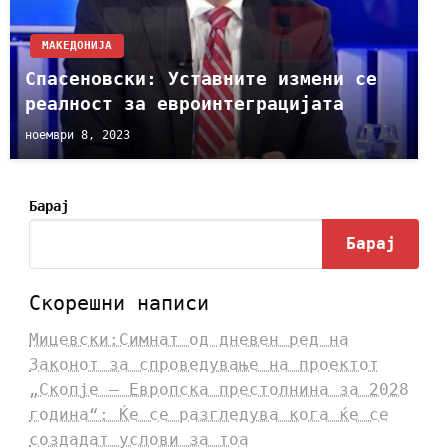
МАКЕДОНИЈА
Спасеновски: Уставните измени се
реалност за евроинтеграцијата
ноември 8, 2023
Барај
Барај
Скорешни написи
Мицевски:Симнат од дневен ред на
Законот за спроведување на проектот
„Скопје – Европска престолнина за 2028
година“: Ќе се разгледува кога ќе се
создадат услови за тоа