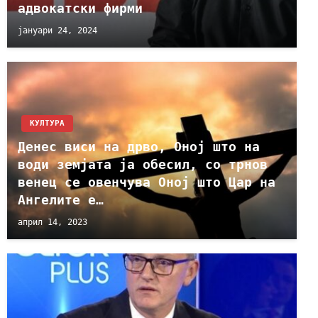
адвокатски фирми
јануари 24, 2024
КУЛТУРА
Денес виси на дрво, Оној што на
води земјата ја обесил, со трнов
венец се овенчува Оној што Цар на
Ангелите е…
април 14, 2023