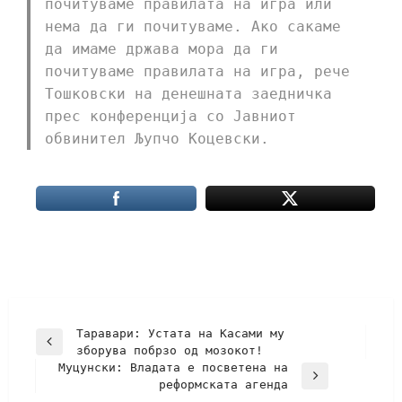
почитуваме правилата на игра или
нема да ги почитуваме. Ако сакаме
да имаме држава мора да ги
почитуваме правилата на игра, рече
Тошковски на денешната заедничка
прес конференција со Јавниот
обвинител Љупчо Коцевски.
Таравари: Устата на Касами му
зборува побрзо од мозокот!
Муцунски: Владата е посветена на
реформската агенда