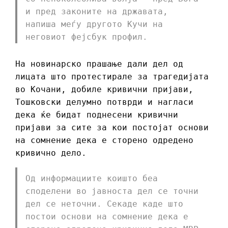
и пред законите на државата,
напиша меѓу другото Кучи на
неговиот фејсбук профил.
На новинарско прашање дали дел од
лицата што протестирале за трагедијата
во Кочани, добиле кривични пријави,
Тошковски делумно потврди и нагласи
дека ќе бидат поднесени кривични
пријави за сите за кои постојат основи
на сомнение дека е сторено одредено
кривично дело.
Од информациите коишто беа
споделени во јавноста дел се точни
дел се неточни. Секаде каде што
постои основи на сомнение дека е