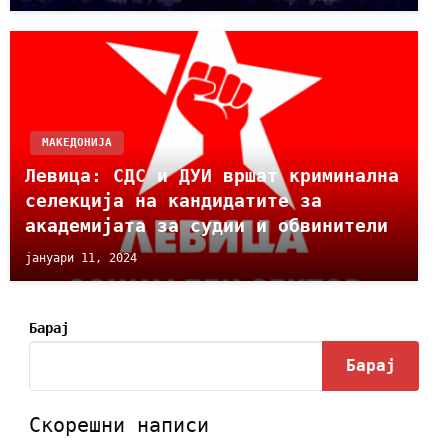
МАКЕДОНИЈА
Левица: СДС и ДУИ вршат криминална
селекција на кандидатите за
академијата за судии и обвинители
јануари 11, 2024
Барај
Барај
Скорешни написи