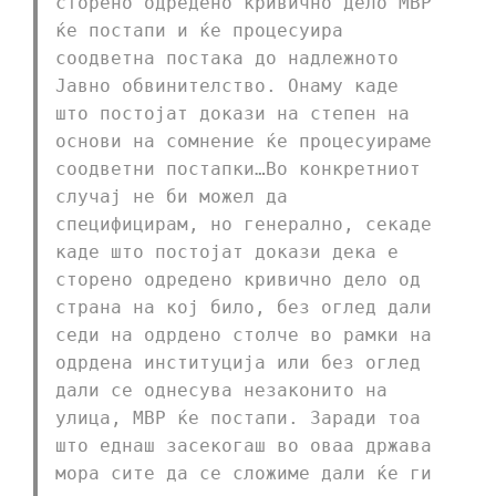
сторено одредено кривично дело МВР
ќе постапи и ќе процесуира
соодветна постака до надлежното
Јавно обвинителство. Онаму каде
што постојат докази на степен на
основи на сомнение ќе процесуираме
соодветни постапки…Во конкретниот
случај не би можел да
специфицирам, но генерално, секаде
каде што постојат докази дека е
сторено одредено кривично дело од
страна на кој било, без оглед дали
седи на одрдено столче во рамки на
одрдена институција или без оглед
дали се однесува незаконито на
улица, МВР ќе постапи. Заради тоа
што еднаш засекогаш во оваа држава
мора сите да се сложиме дали ќе ги