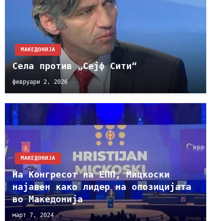
МАКЕДОНИЈА
Села против „Сејф Сити“
февруари 2, 2026
МАКЕДОНИЈА
На Конгресот на ЕПП, Мицкоски
најавен како лидер на опозицијата
во Македонија
март 7, 2024