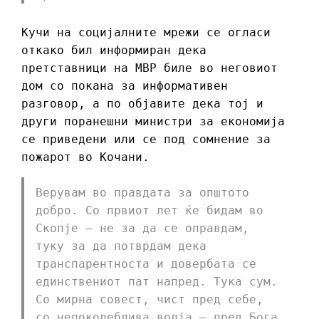
Кучи на социјалните мрежи се огласи
откако бил информиран дека
претставници на МВР биле во неговиот
дом со покана за информативен
разговор, а по објавите дека тој и
други поранешни министри за економија
се приведени или се под сомнение за
пожарот во Кочани.
Верувам во правдата за општото
добро. Со првиот лет ќе бидам во
Скопје – не за да се оправдам,
туку за да потврдам дека
транспарентноста и довербата се
единствениот пат напред. Тука сум.
Со мирна совест, чист пред себе,
со непоколеблива волја – пред Бога