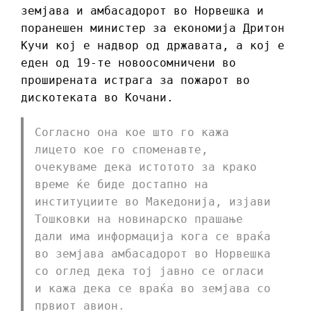
земјава и амбасадорот во Норвешка и
поранешен министер за економија Дритон
Кучи кој е надвор од државата, а кој е
еден од 19-те новоосомничени во
проширената истрага за пожарот во
дискотеката во Кочани.
Согласно она кое што го кажа
лицето кое го споменавте,
очекуваме дека истотото за крако
време ќе биде достапно на
институциите во Македонија, изјави
Тошковки на новинарско прашање
дали има информација кога се враќа
во земјава амбасадорот во Норвешка
со оглед дека тој јавно се огласи
и кажа дека се враќа во земјава со
првиот авион.