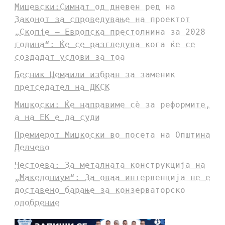
Мицевски:Симнат од дневен ред на
Законот за спроведување на проектот
„Скопје – Европска престолнина за 2028
година“: Ќе се разгледува кога ќе се
создадат услови за тоа
Бесник Џемаили избран за заменик
претседател на ДКСК
Мицкоски: Ќе направиме сè за реформите,
а на ЕК е да суди
Премиерот Мицкоски во посета на Општина
Делчево
Честоева: За металната конструкција на
„Македониум“: За оваа интервенција не е
доставено барање за конзерваторско
одобрение