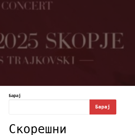
Барај
Барај
Скорешни