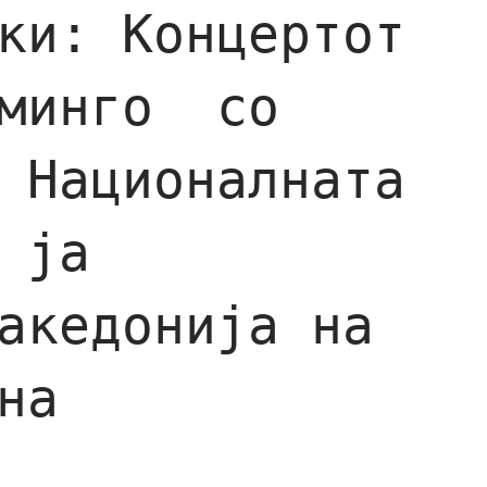
ки: Концертот
оминго со
 Националната
 ја
акедонија на
на