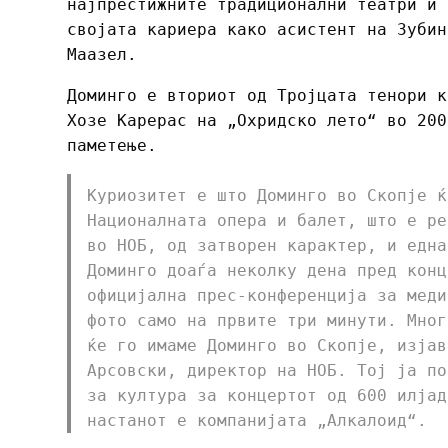
најпрестижните традиционални театри и 
својата кариера како асистент на Зубин
Маазел.
Доминго е вториот од Тројцата тенори к
Хозе Карерас на „Охридско лето“ во 200
паметење.
Куриозитет е што Доминго во Скопје ќ
Националната опера и балет, што е ре
во НОБ, од затворен карактер, и една
Доминго доаѓа неколку дена пред конц
официјална прес-конференција за меди
фото само на првите три минути. Мног
ќе го имаме Доминго во Скопје, изјав
Арсовски, директор на НОБ. Тој ја по
за култура за концертот од 600 илјад
настанот е компанијата „Алкалоид“.