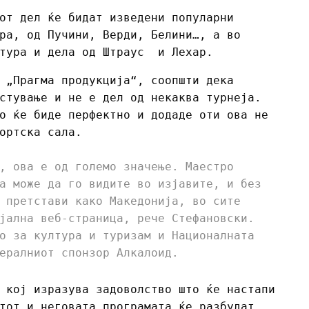
от дел ќе бидат изведени популарни
ра, од Пучини, Верди, Белини…, а во
атура и дела од Штраус и Лехар.
 „Прагма продукција“, соопшти дека
стување и не е дел од некаква турнеја.
о ќе биде перфектно и додаде оти ова не
портска сала.
, ова е од големо значење. Маестро
а може да го видите во изјавите, и без
 претстави како Македонија, во сите
јална веб-страница, рече Стефановски.
о за култура и туризам и Националната
ералниот спонзор Алкалоид.
 кој изразува задоволство што ќе настапи
тот и неговата програмата ќе разбудат