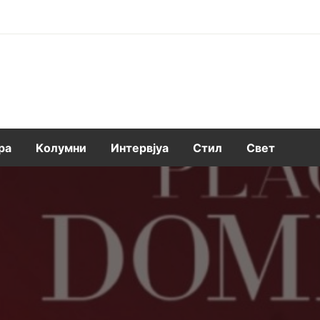
ра
Kолумни
Интервјуа
Стил
Свет