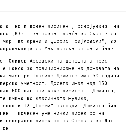
ата, но и врвен диригент, освојувачот на
нго (83) , за првпат доаѓа во Скопје со
 март во арената „Борис Трајковски“, во
опродукција со Македонска опера и балет.
ет Оливер Арсовски на денешната прес-
 е шанса за позиционирање на државата на
ка маестро Пласидо Доминго има 50 години
перска уметност. Досега имал над 150
над 600 настапи како диригент… Доминго,
те имиња во класичната музика,
телно и 12 „Греми“ награди. Доминго бил
гент, почесен уметнички директор на
и генерален директор на Операта во Лос
тон.