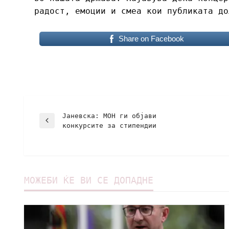
радост, емоции и смеа кои публиката д
Share on Facebook
Јаневска: МОН ги објави
конкурсите за стипендии
МОЖЕБИ ЌЕ ВИ СЕ ДОПАДНЕ