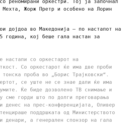
со реномирани оркестри. Тој ја започнал
 Мехта, Жорж Претр и особено на Лорин
ои дојдоа во Македонија – по настапот на
5 година, кој беше гала настан за
е настапи со оркестарот на
ткост. Со оркестарот ќе има две проби
 тонска проба во „Борис Трајковски“.
ертот, се уште не се знае дали ќе има
умите. Ќе биде дозволено ТВ снимање и
у сме горди што по долги преговарања
и денес на прес-конференцијата, Оливер
тенцираше поддршката од Министерството
и денари, а генерален спонзор на гала