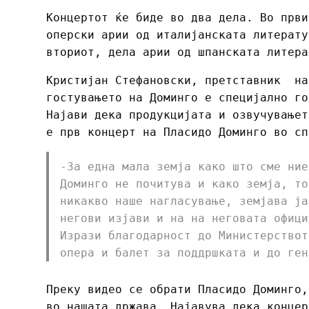
Концертот ќе биде во два дела. Во први
оперски арии од италијанската литерату
вториот, дела арии од шпанската литер
Кристијан Стефановски, претставник на
гостувањето на Доминго е специјално го
Најави дека продукцијата и озвучувањет
е прв концерт на Пласидо Доминго во с
-За една мала земја како што сме ние
Доминго не почитува и како земја, то
никакво наше нагласување, земјава ја
негови изјави и на на неговата офици
Изрази благодарност до Министерствот
опера и балет за поддршката и до ген
Преку видео се обрати Пласидо Доминго,
во нашата држава. Најавува дека концер