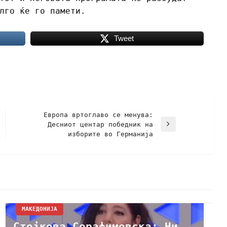
олго ќе го памети.
Tweet
Европа вртоглаво се менува:
Десниот центар победник на
изборите во Германија
МАКЕДОНИЈА
Стојкова Серафимовска: Ни