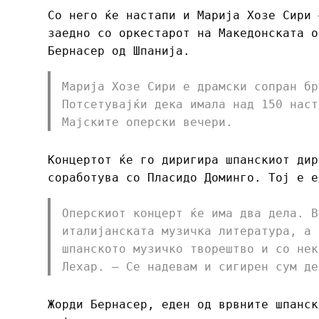
Со него ќе настапи и Марија Хозе Сири 
заедно со оркестарот на Македонската о
Бернасер од Шпанија.
Марија Хозе Сири е драмски сопран бр
Потсетувајќи дека имала над 150 наст
Мајските оперски вечери.
Концертот ќе го диригира шпанскиот дир
соработува со Пласидо Доминго. Тој е е
Оперскиот концерт ќе има два дела. В
италијанската музичка литература, а 
шпанското музичко творештво и со нек
Лехар. – Се надевам и сигирен сум де
Жорди Бернасер, еден од врвните шпанск