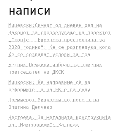
написи
Мицевски:Симнат од дневен ред на
Законот за спроведување на проектот
„Скопје – Европска престолнина за
2028 година“: Ќе се разгледува кога
ќе се создадат услови за тоа
Бесник Џемаили избран за заменик
претседател на ДКСК
Мицкоски: Ќе направиме сè за
реформите, а на ЕК е да суди
Премиерот Мицкоски во посета на
Општина Делчево
Честоева: За металната конструкција
на „Македониум“: За оваа