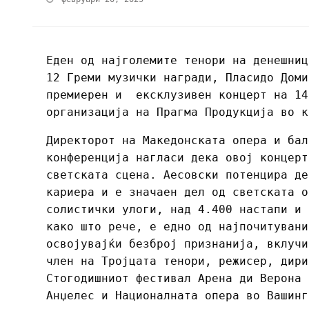
Еден од најголемите тенори на денешниц
12 Греми музички награди, Пласидо Доми
премиерен и ексклузивен концерт на 14
организација на Прагма Продукција во к
Директорот на Македонската опера и бал
конференција нагласи дека овој концерт
светската сцена. Аесовски потенцира де
кариера и е значаен дел од светската о
солистички улоги, над 4.400 настапи и 
како што рече, е едно од најпочитувани
освојувајќи безброј признанија, вклучи
член на Тројцата тенори, режисер, дири
Стогодишниот фестивал Арена ди Верона 
Анџелес и Националната опера во Вашинг