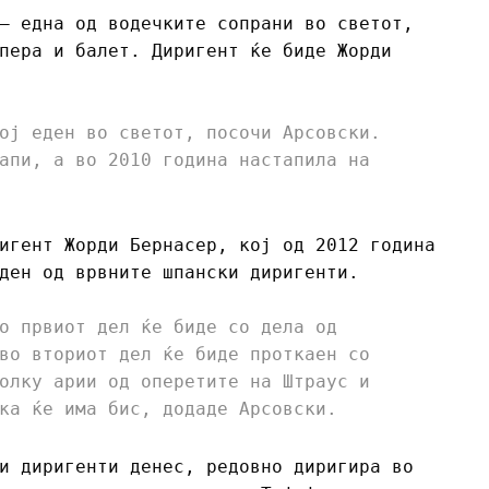
– една од водечките сопрани во светот,
пера и балет. Диригент ќе биде Жорди
ој еден во светот, посочи Арсовски.
апи, а во 2010 година настапила на
игент Жорди Бернасер, кој од 2012 година
ден од врвните шпански диригенти.
о првиот дел ќе биде со дела од
во вториот дел ќе биде проткаен со
олку арии од оперетите на Штраус и
ка ќе има бис, додаде Арсовски.
и диригенти денес, редовно диригира во