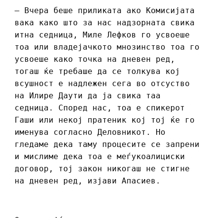
– Вчера беше приликата ако Комисијата
вака како што за нас надзорната свика
итна седница, Миле Лефков го усвоеше
тоа или владејачкото мнозинство тоа го
усвоеше како точка на дневен ред,
тогаш ќе требаше да се толкува кој
всушност е надлежен сега во отсуство
на Илире Даути да ја свика таа
седница. Според нас, тоа е спикерот
Гаши или некој пратеник кој тој ќе го
именува согласно Деловникот. Но
гледаме дека таму процесите се запрени
и мислиме дека тоа е меѓукоалициски
договор, тој закон никогаш не стигне
на дневен ред, изјави Апасиев.