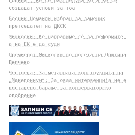
година“: Ќе се разгледува кога ќе се
создадат услови за тоа
Бесник Џемаили избран за заменик
претседател на ДКСК
Мицкоски: Ќе направиме сè за реформите,
а на ЕК е да суди
Премиерот Мицкоски во посета на Општина
Делчево
Честоева: За металната конструкција на
„Македониум“: За оваа интервенција не е
доставено барање за конзерваторско
одобрение