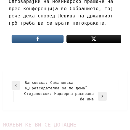
Одговарајќи на новинарско прашање на
прес-конференција во Собранието, тој
рече дека според Левица на државниот
грб треба да се врати петокраката.
Ванковска: Сиљановска
e„Претседателка за по дома“
Стојановски: Надзорна расправа
ќе има
МОЖЕБИ ЌЕ ВИ СЕ ДОПАДНЕ