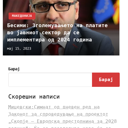
МАКЕДОНИЈА
Бесими: Зголемувањето на платите
во јавниот сектор да се
имплементира од 2024 година
мај 15, 2023
Барај
Барај
Скорешни написи
Мицевски:Симнат од дневен ред на
Законот за спроведување на проектот
„Скопје – Европска престолнина за 2028