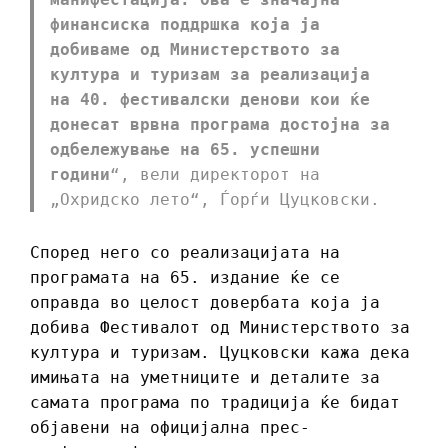
финансиска поддршка која ја
добиваме од Министерството за
култура и туризам за реализација
на 40. фестивалски денови кои ќе
донесат врвна програма достојна за
одбележување на 65. успешни
години
“, вели директорот на
„Охридско лето“, Ѓорѓи Цуцковски.
Според него со реализацијата на
програмата на 65. издание ќе се
оправда во целост довербата која ја
добива Фестивалот од Министерството за
култура и туризам. Цуцковски кажа дека
имињата на уметниците и деталите за
самата програма по традиција ќе бидат
објавени на официјална прес-