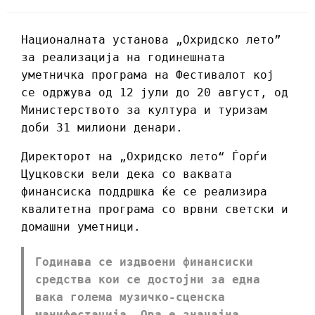
Националната установа „Охридско лето”
за реализација на годинешната
уметничка програма на Фестивалот кој
се одржува од 12 јули до 20 август, од
Министерството за култура и туризам
доби 31 милиони денари.
Директорот на „Охридско лето“ Ѓорѓи
Цуцковски вели дека со ваквата
финансиска поддршка ќе се реализира
квалитетна програма со врвни светски и
домашни уметници.
Годинава се издвоени финансиски
средства кои се достојни за една
вака голема музичко-сценска
манифестација. Ова е значајна