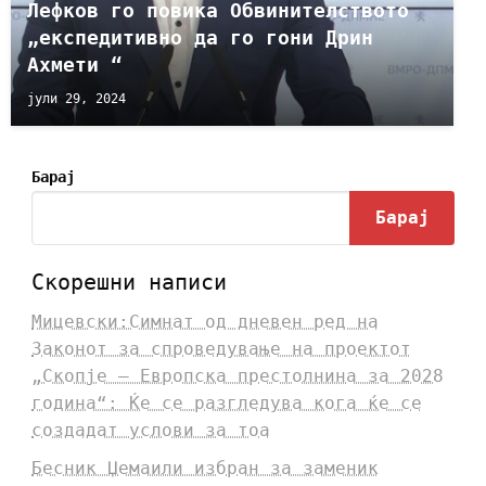
Лефков го повика Обвинителството
„експедитивно да го гони Дрин
Ахмети “
јули 29, 2024
Барај
Барај
Скорешни написи
Мицевски:Симнат од дневен ред на
Законот за спроведување на проектот
„Скопје – Европска престолнина за 2028
година“: Ќе се разгледува кога ќе се
создадат услови за тоа
Бесник Џемаили избран за заменик