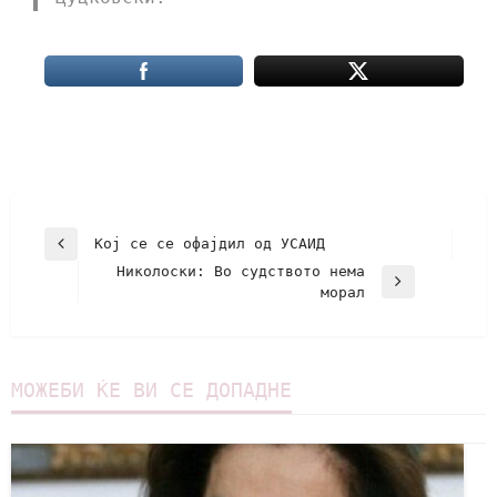
Кој се се офајдил од УСАИД
Николоски: Во судството нема
морал
МОЖЕБИ ЌЕ ВИ СЕ ДОПАДНЕ