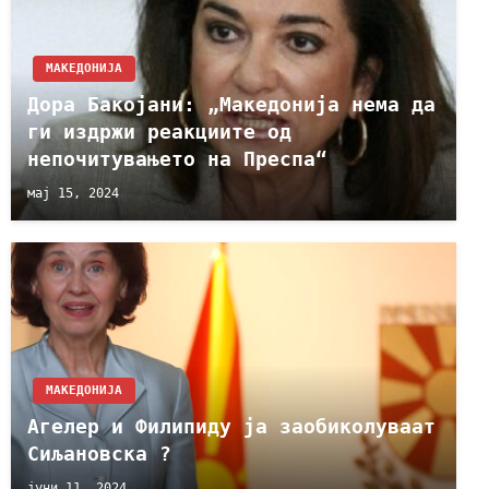
МАКЕДОНИЈА
Дора Бакојани: „Македонија нема да
ги издржи реакциите од
непочитувањето на Преспа“
мај 15, 2024
МАКЕДОНИЈА
Агелер и Филипиду ја заобиколуваат
Сиљановска ?
јуни 11, 2024