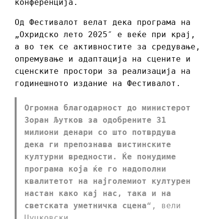
конференција.
Од Фестивалот велат дека програма на
„Охридско лето 2025″ е веќе при крај,
а во тек се активностите за средување,
опремување и адаптација на сцените и
сценските простори за реализација на
годинешното издание на Фестивалот.
Огромна благодарност до министерот
Зоран Љутков за одобрените 31
милиони денари со што потврдува
дека ги препознава вистинските
културни вредности. Ќе понудиме
програма која ќе го надополни
квалитетот на најголемиот културен
настан како кај нас, така и на
светската уметничка сцена
“, вели
Цуцковски.