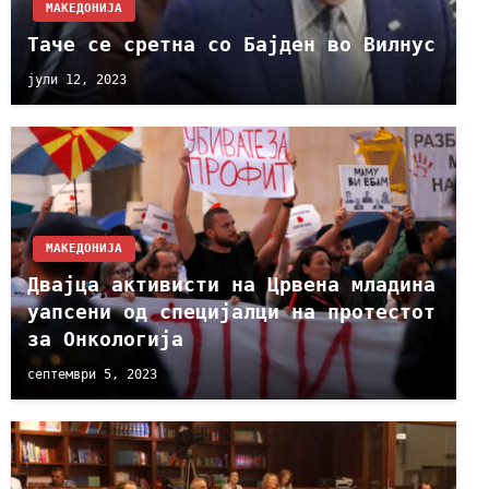
МАКЕДОНИЈА
Таче се сретна со Бајден во Вилнус
јули 12, 2023
МАКЕДОНИЈА
Двајца активисти на Црвена младина
уапсени од специјалци на протестот
за Онкологија
септември 5, 2023