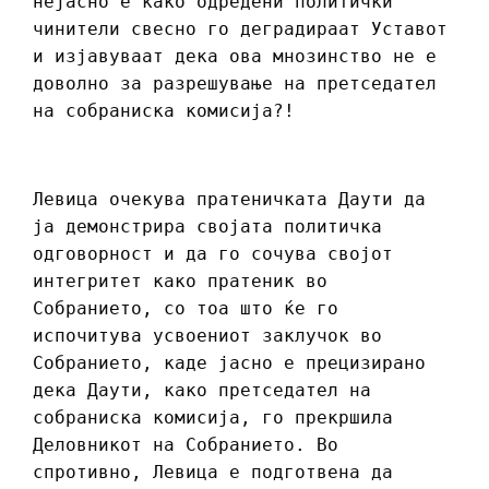
нејасно е како одредени политички
чинители свесно го деградираат Уставот
и изјавуваат дека ова мнозинство не е
доволно за разрешување на претседател
на собраниска комисија?!
Левица очекува пратеничката Даути да
ја демонстрира својата политичка
одговорност и да го сочува својот
интегритет како пратеник во
Собранието, со тоа што ќе го
испочитува усвоениот заклучок во
Собранието, каде јасно е прецизирано
дека Даути, како претседател на
собраниска комисија, го прекршила
Деловникот на Собранието. Во
спротивно, Левица е подготвена да