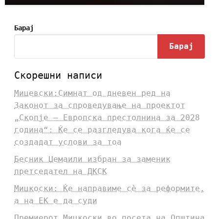
Барај
Барај
Скорешни написи
Мицевски:Симнат од дневен ред на
Законот за спроведување на проектот
„Скопје – Европска престолнина за 2028
година“: Ќе се разгледува кога ќе се
создадат услови за тоа
Бесник Џемаили избран за заменик
претседател на ДКСК
Мицкоски: Ќе направиме сè за реформите,
а на ЕК е да суди
Премиерот Мицкоски во посета на Општина