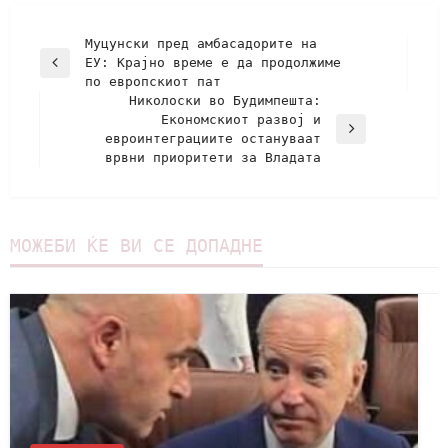
Муцунски пред амбасадорите на
ЕУ: Крајно време е да продолжиме
по европскиот пат
Николоски во Будимпешта:
Економскиот развој и
евроинтеграциите остануваат
врвни приоритети за Владата
МОЖЕБИ ЌЕ ВИ СЕ ДОПАДНЕ