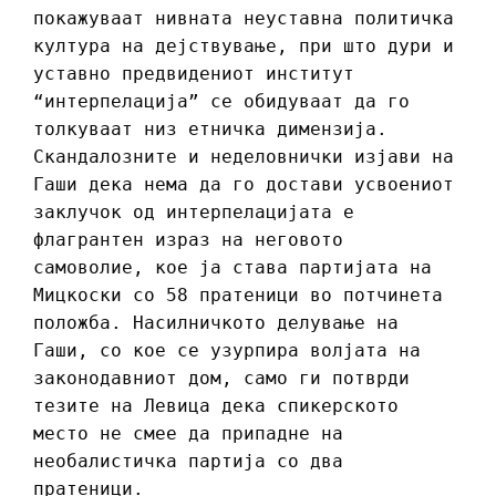
покажуваат нивната неуставна политичка
култура на дејствување, при што дури и
уставно предвидениот институт
“интерпелација” се обидуваат да го
толкуваат низ етничка димензија.
Скандалозните и неделовнички изјави на
Гаши дека нема да го достави усвоениот
заклучок од интерпелацијата е
флагрантен израз на неговото
самоволие, кое ја става партијата на
Мицкоски со 58 пратеници во потчинета
положба. Насилничкото делување на
Гаши, со кое се узурпира волјата на
законодавниот дом, само ги потврди
тезите на Левица дека спикерското
место не смее да припадне на
необалистичка партија со два
пратеници.