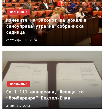
МАКЕДОНИЈА
Измените на Законот за локална
самоуправа утре на собраниска
седница
септември 10, 2024
МАКЕДОНИЈА
Со 1.111 амандмани, Левица го
“бомбардира” Бехтел-Енка
април 11, 2023