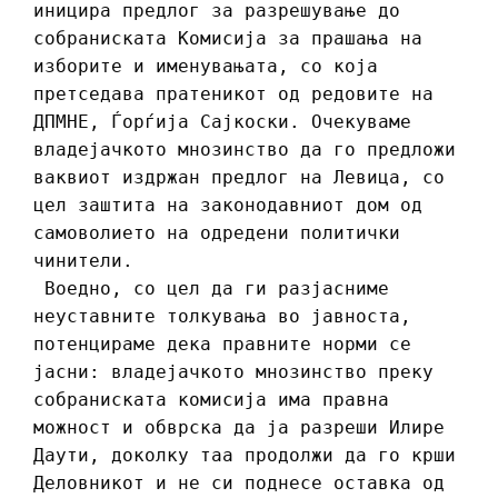
иницира предлог за разрешување до
собраниската Комисија за прашања на
изборите и именувањата, со која
претседава пратеникот од редовите на
ДПМНЕ, Ѓорѓија Сајкоски. Очекуваме
владејачкото мнозинство да го предложи
ваквиот издржан предлог на Левица, со
цел заштита на законодавниот дом од
самоволието на одредени политички
чинители.
Воедно, со цел да ги разјасниме
неуставните толкувања во јавноста,
потенцираме дека правните норми се
јасни: владејачкото мнозинство преку
собраниската комисија има правна
можност и обврска да ја разреши Илире
Даути, доколку таа продолжи да го крши
Деловникот и не си поднесе оставка од