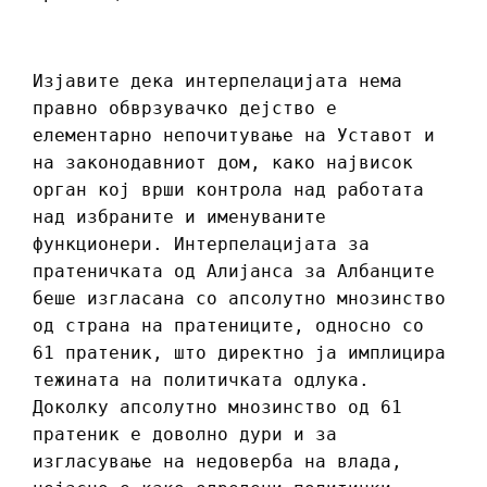
Изјавите дека интерпелацијата нема
правно обврзувачко дејство е
елементарно непочитување на Уставот и
на законодавниот дом, како највисок
орган кој врши контрола над работата
над избраните и именуваните
функционери. Интерпелацијата за
пратеничката од Алијанса за Албанците
беше изгласана со апсолутно мнозинство
од страна на пратениците, односно со
61 пратеник, што директно ја имплицира
тежината на политичката одлука.
Доколку апсолутно мнозинство од 61
пратеник е доволно дури и за
изгласување на недоверба на влада,