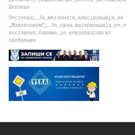
Делчево
Честоева: За металната конструкција на
„Македониум“: За оваа интервенција не е
доставено барање за конзерваторско
одобрение