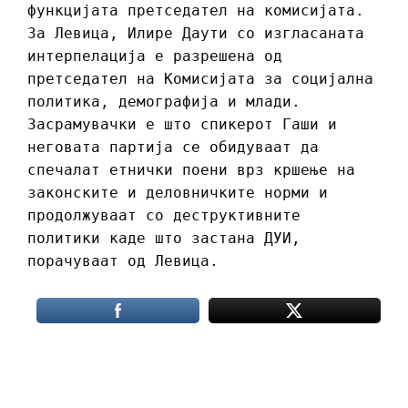
функцијата претседател на комисијата.
За Левица, Илире Даути со изгласаната
интерпелација е разрешена од
претседател на Комисијата за социјална
политика, демографија и млади.
Засрамувачки е што спикерот Гаши и
неговата партија се обидуваат да
спечалат етнички поени врз кршење на
законските и деловничките норми и
продолжуваат со деструктивните
политики каде што застана ДУИ,
порачуваат од Левица.