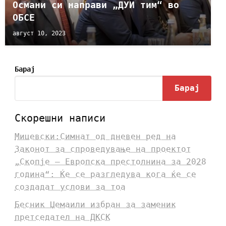
Османи си направи „ДУИ тим“ во
ОБСЕ
август 10, 2023
Барај
Барај
Скорешни написи
Мицевски:Симнат од дневен ред на
Законот за спроведување на проектот
„Скопје – Европска престолнина за 2028
година“: Ќе се разгледува кога ќе се
создадат услови за тоа
Бесник Џемаили избран за заменик
претседател на ДКСК