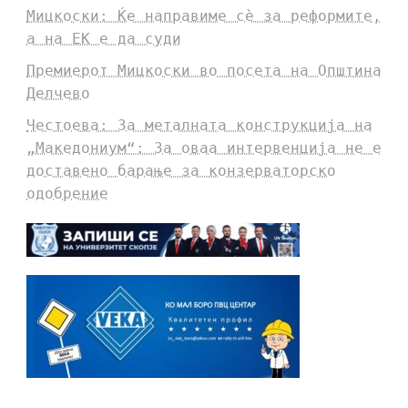
Мицкоски: Ќе направиме сè за реформите,
а на ЕК е да суди
Премиерот Мицкоски во посета на Општина
Делчево
Честоева: За металната конструкција на
„Македониум“: За оваа интервенција не е
доставено барање за конзерваторско
одобрение