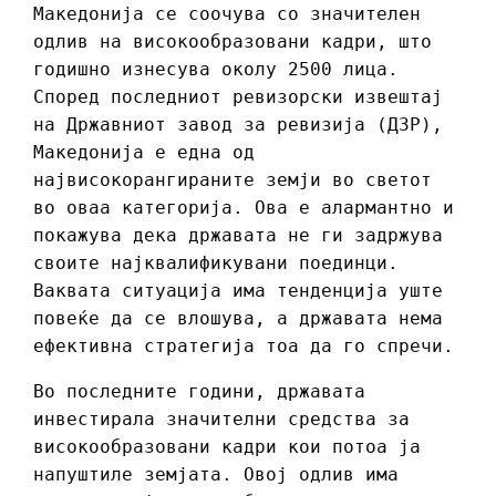
Македонија се соочува со значителен
одлив на високообразовани кадри, што
годишно изнесува околу 2500 лица.
Според последниот ревизорски извештај
на Државниот завод за ревизија (ДЗР),
Македонија е една од
највисокорангираните земји во светот
во оваа категорија. Ова е алармантно и
покажува дека државата не ги задржува
своите најквалификувани поединци.
Ваквата ситуација има тенденција уште
повеќе да се влошува, а државата нема
ефективна стратегија тоа да го спречи.
Во последните години, државата
инвестирала значителни средства за
високообразовани кадри кои потоа ја
напуштиле земјата. Овој одлив има