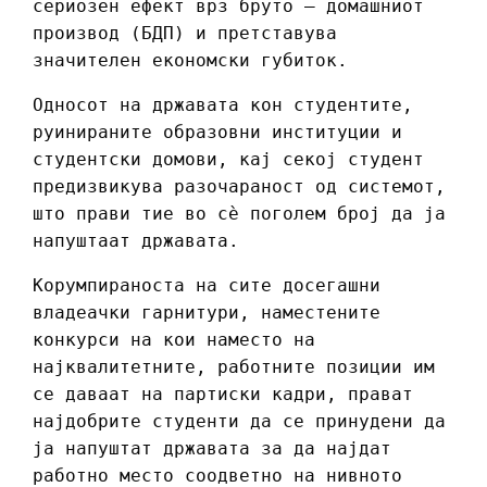
сериозен ефект врз бруто – домашниот
производ (БДП) и претставува
значителен економски губиток.
Односот на државата кон студентите,
руинираните образовни институции и
студентски домови, кај секој студент
предизвикува разочараност од системот,
што прави тие во сè поголем број да ја
напуштаат државата.
Корумпираноста на сите досегашни
владеачки гарнитури, наместените
конкурси на кои наместо на
најквалитетните, работните позиции им
се даваат на партиски кадри, прават
најдобрите студенти да се принудени да
ја напуштат државата за да најдат
работно место соодветно на нивното