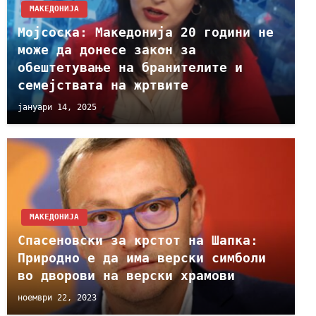
МАКЕДОНИЈА
Мојсоска: Македонија 20 години не
може да донесе закон за
обештетување на бранителите и
семејствата на жртвите
јануари 14, 2025
МАКЕДОНИЈА
Спасеновски за крстот на Шапка:
Природно е да има верски симболи
во дворови на верски храмови
ноември 22, 2023