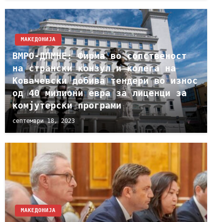
МАКЕДОНИЈА
ВМРО-ДПМНЕ: Фирма во сопственост
на странски конзул и колега на
Ковачевски добива тендери во износ
од 40 милиони евра за лиценци за
комјутерски програми
септември 18, 2023
МАКЕДОНИЈА