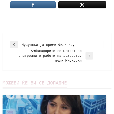
Муцунски ja прими Филипиду
Амбасадорите се мешаат во
внатрешните работи на државата,
вели Мицкоски
МОЖЕБИ ЌЕ ВИ СЕ ДОПАДНЕ