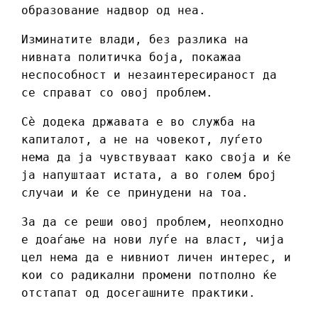
образование надвор од неа.
Изминатите влади, без разлика на
нивната политичка боја, покажаа
неспособност и незаинтересираност да
се справат со овој проблем.
Сè додека државата е во служба на
капиталот, а не на човекот, луѓето
нема да ја чувствуваат како своја и ќе
ја напуштаат истата, а во голем број
случаи и ќе се принудени на тоа.
За да се реши овој проблем, неопходно
е доаѓање на нови луѓе на власт, чија
цел нема да е нивниот личен интерес, и
кои со радикални промени потполно ќе
отстапат од досегашните практики.