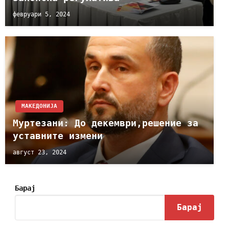
февруари 5, 2024
МАКЕДОНИЈА
Муртезани: До декември,решение за
уставните измени
август 23, 2024
Барај
Барај