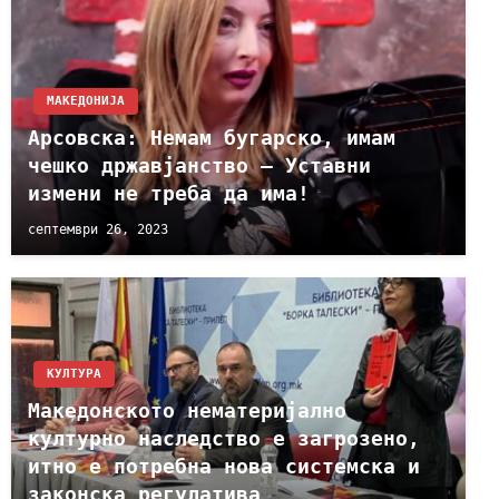
МАКЕДОНИЈА
Арсовска: Немам бугарско, имам
чешко државјанство – Уставни
измени не треба да има!
септември 26, 2023
КУЛТУРА
Македонското нематеријално
културно наследство е загрозено,
итно е потребна нова системска и
законска регулатива