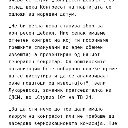
оглед дека Конгресот на партијата се
одложи за нареден датум.
„Не би рекла дека станува збор за
конгресен дебакл. Ние сепак имавме
отчетен конгрес на кој ги посочивме
грешките спакувани во еден обемен
извештај а презентиран од нашиот
генерален секретар. Од општинските
организации беше побарано повеќе време
да се дискутира и да се анализираат
овие податоци од извештајот“, вели
Лукаревска, заменик претседателка на
СДСМ, во „Студио 10“ на ТВ 24.
„За да стигнеме до тоа дали имало
кворум на конгресот или не требаше да
заседава верификационата комисија. Ние