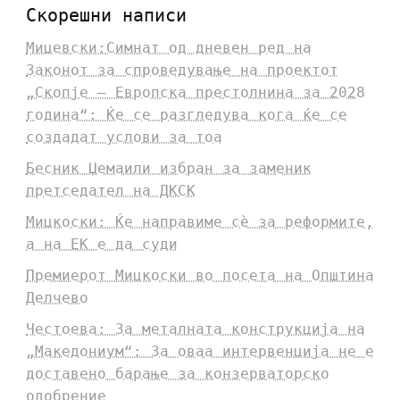
Скорешни написи
Мицевски:Симнат од дневен ред на
Законот за спроведување на проектот
„Скопје – Европска престолнина за 2028
година“: Ќе се разгледува кога ќе се
создадат услови за тоа
Бесник Џемаили избран за заменик
претседател на ДКСК
Мицкоски: Ќе направиме сè за реформите,
а на ЕК е да суди
Премиерот Мицкоски во посета на Општина
Делчево
Честоева: За металната конструкција на
„Македониум“: За оваа интервенција не е
доставено барање за конзерваторско
одобрение