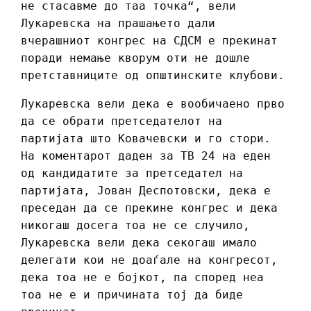
не стасавме до таа точка“, вели
Лукаревска на прашањето дали
вчерашниот конгрес на СДСМ е прекинат
поради немање кворум оти не дошле
претставниците од општинските клубови.
Лукаревска вели дека е вообичаено прво
да се обрати претседателот на
партијата што Ковачевски и го стори.
На коментарот даден за ТВ 24 на еден
од кандидатите за претседател на
партијата, Јован Деспотовски, дека е
преседан да се прекине конгрес и дека
никогаш досега тоа не се случило,
Лукаревска вели дека секогаш имало
делегати кои не доаѓале на конгресот,
дека тоа не е бојкот, па според неа
тоа не е и причината тој да биде