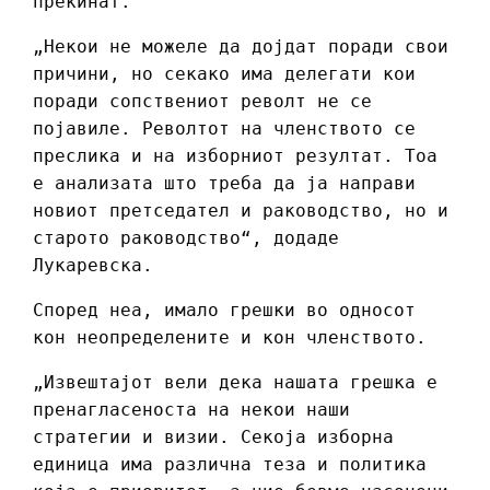
прекинат.
„Некои не можеле да дојдат поради свои
причини, но секако има делегати кои
поради сопствениот револт не се
појавиле. Револтот на членството се
преслика и на изборниот резултат. Тоа
е анализата што треба да ја направи
новиот претседател и раководство, но и
старото раководство“, додаде
Лукаревска.
Според неа, имало грешки во односот
кон неопределените и кон членството.
„Извештајот вели дека нашата грешка е
пренагласеноста на некои наши
стратегии и визии. Секоја изборна
единица има различна теза и политика