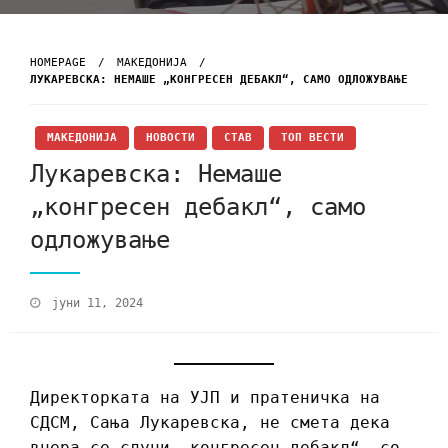
HOMEPAGE
МАКЕДОНИЈА
ЛУКАРЕВСКА: НЕМАШЕ „КОНГРЕСЕН ДЕБАКЛ“, САМО ОДЛОЖУВАЊЕ
МАКЕДОНИЈА
НОВОСТИ
СТАВ
ТОП ВЕСТИ
Лукаревска: Немаше
„конгресен дебакл“, само
одложување
јуни 11, 2024
Директорката на УЈП и пратеничка на
СДСМ, Сања Лукаревска, не смета дека
вчера се случи „конгресен дебакл“, со