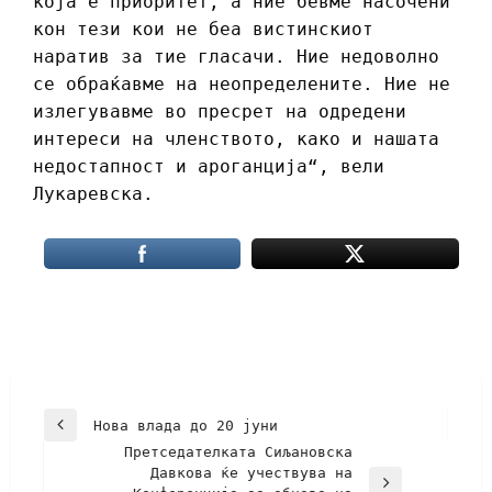
која е приоритет, а ние бевме насочени
кон тези кои не беа вистинскиот
наратив за тие гласачи. Ние недоволно
се обраќавме на неопределените. Ние не
излегувавме во пресрет на одредени
интереси на членството, како и нашата
недостапност и ароганција“, вели
Лукаревска.
Нова влада до 20 јуни
Претседателката Сиљановска
Давкова ќе учествува на