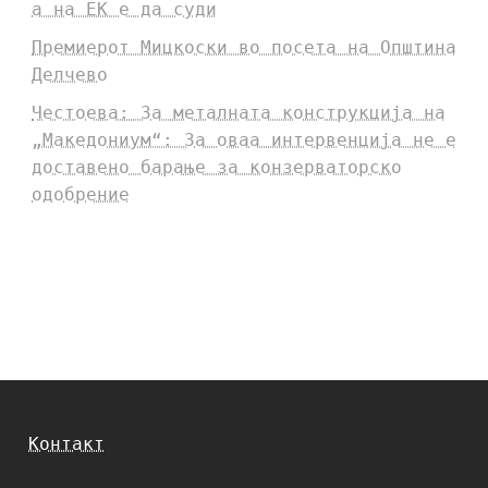
а на ЕК е да суди
Премиерот Мицкоски во посета на Општина
Делчево
Честоева: За металната конструкција на
„Македониум“: За оваа интервенција не е
доставено барање за конзерваторско
одобрение
Контакт