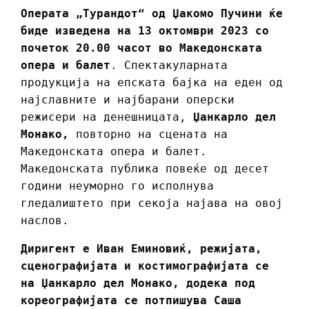
Операта „Турандот“ од Џакомо Пучини ќе
биде изведена на 13 октомври 2023 со
почеток 20.00 часот во Македонската
опера и балет
. Спектакуларната
продукција на епската бајка на еден од
најславните и најбарани оперски
режисери на денешницата,
Џанкарло дел
Монако,
повторно на сцената на
Македонската опера и балет.
Македонската публика повеќе од десет
години неуморно го исполнува
гледалиштето при секоја најава на овој
наслов.
Диригент е Иван Еминовиќ, режијата,
сценографијата и костимографијата се
на Џанкарло дел Монако, додека под
кореографијата се потпишува Саша