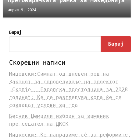
Преговарачката рамка за Македонија
април 9, 2024
Барај
Барај
Скорешни написи
Мицевски:Симнат од дневен ред на
Законот за спроведување на проектот
„Скопје – Европска престолнина за 2028
година“: Ќе се разгледува кога ќе се
создадат услови за тоа
Бесник Џемаили избран за заменик
претседател на ДКСК
Мицкоски: Ќе направиме сè за реформите,