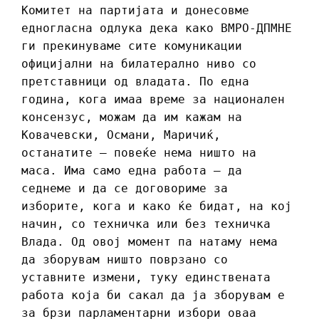
Комитет на партијата и донесовме
едногласна одлука дека како ВМРО-ДПМНЕ
ги прекинуваме сите комуникации
официјални на билатерално ниво со
претставници од владата. По една
година, кога имаа време за национален
консензус, можам да им кажам на
Ковачевски, Османи, Маричиќ,
останатите – повеќе нема ништо на
маса. Има само една работа – да
седнеме и да се договориме за
изборите, кога и како ќе бидат, на кој
начин, со техничка или без техничка
Влада. Од овој момент па натаму нема
да зборувам ништо поврзано со
уставните измени, туку единствената
работа која би сакал да ја зборувам е
за брзи парламентарни избори оваа