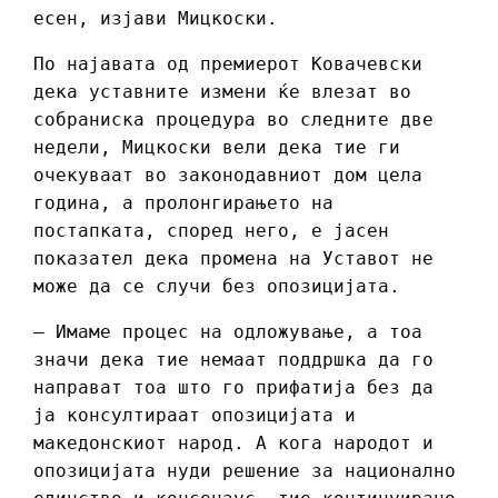
есен, изјави Мицкоски.
По најавата од премиерот Ковачевски
дека уставните измени ќе влезат во
собраниска процедура во следните две
недели, Мицкоски вели дека тие ги
очекуваат во законодавниот дом цела
година, а пролонгирањето на
постапката, според него, е јасен
показател дека промена на Уставот не
може да се случи без опозицијата.
– Имаме процес на одложување, а тоа
значи дека тие немаат поддршка да го
направат тоа што го прифатија без да
ја консултираат опозицијата и
македонскиот народ. А кога народот и
опозицијата нуди решение за национално