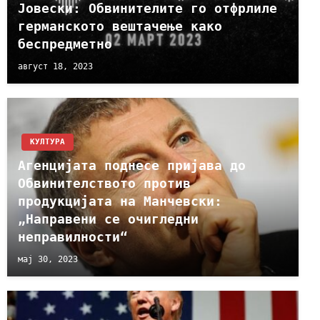
Јовески: Обвинителите го отфрлиле
германското вештачење како
беспредметно
август 18, 2023
КУЛТУРА
Агенцијата поднесе пријава до
Обвинителството против
продукцијата на Манчевски:
„Направени се очигледни
неправилности“
мај 30, 2023