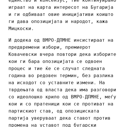
единство и консензус, тие континуирано
играат на карта интересот на Бугарија
и ги одбиваат овие иницијативи коишто
ги дава опозицијата и народот, кажа
Мицкоски.
И додека од ВМРО-ДПМНЕ инсистираат на
предвремени избори, премиерот
Ковачевски вчера повтори дека изборите
кои ги бара опозицијата се одвоен
процес и тие ќе се случат следната
година во редовен термин, без разлика
на исходот со уставните измени. На
тврдењата од власта дека има разговори
со идеолошко крило од ВМРО-ДПМНЕ, меѓу
кои и со пратеници кои се противат на
партискиот став, од опозициската
партија уверуваат дека ставот против
промена на уставот под бугарски