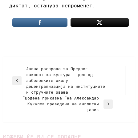
диктат, останува непроменет.
Јавна расправа за Предлог
законот за култура – дел од
забелешките околу
децентрализација на институциите
и стручните звања
“Водена приказна “на Александар
Кукулев преведена на англиски
јазик
МОЖЕБИ ЌЕ ВИ СЕ ДОПАДНЕ