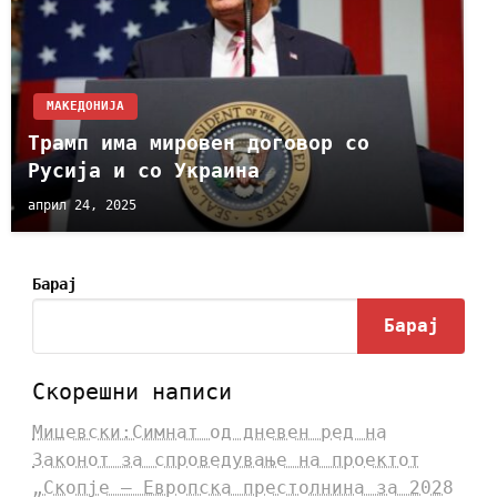
МАКЕДОНИЈА
Трамп има мировен договор со
Русија и со Украина
април 24, 2025
Барај
Барај
Скорешни написи
Мицевски:Симнат од дневен ред на
Законот за спроведување на проектот
„Скопје – Европска престолнина за 2028