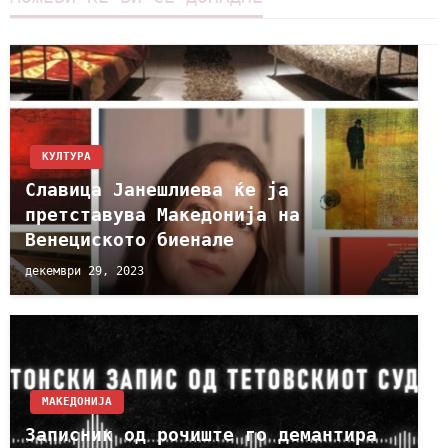
КУЛТУРА
Славица Јанешлиева ќе ја
претставува Македонија на
Венециското биенале
декември 29, 2023
МАКЕДОНИЈА
Записник од рочиште го демантира