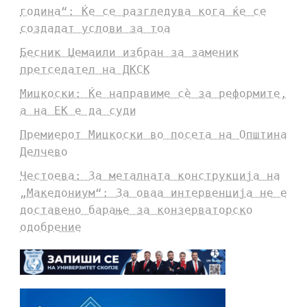
година“: Ќе се разгледува кога ќе се
создадат услови за тоа
Бесник Џемаили избран за заменик
претседател на ДКСК
Мицкоски: Ќе направиме сè за реформите,
а на ЕК е да суди
Премиерот Мицкоски во посета на Општина
Делчево
Честоева: За металната конструкција на
„Македониум“: За оваа интервенција не е
доставено барање за конзерваторско
одобрение