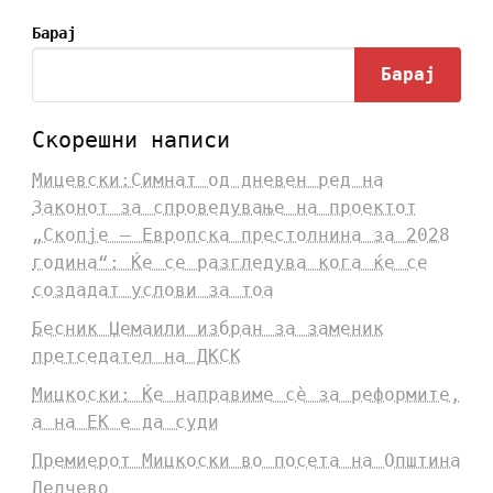
Барај
Барај
Скорешни написи
Мицевски:Симнат од дневен ред на
Законот за спроведување на проектот
„Скопје – Европска престолнина за 2028
година“: Ќе се разгледува кога ќе се
создадат услови за тоа
Бесник Џемаили избран за заменик
претседател на ДКСК
Мицкоски: Ќе направиме сè за реформите,
а на ЕК е да суди
Премиерот Мицкоски во посета на Општина
Делчево