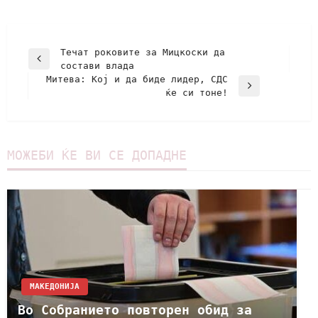
Teчат роковите за Мицкоски да
состави влада
Митева: Кој и да биде лидер, СДС
ќе си тоне!
МОЖЕБИ ЌЕ ВИ СЕ ДОПАДНЕ
МАКЕДОНИЈА
Во Собранието повторен обид за