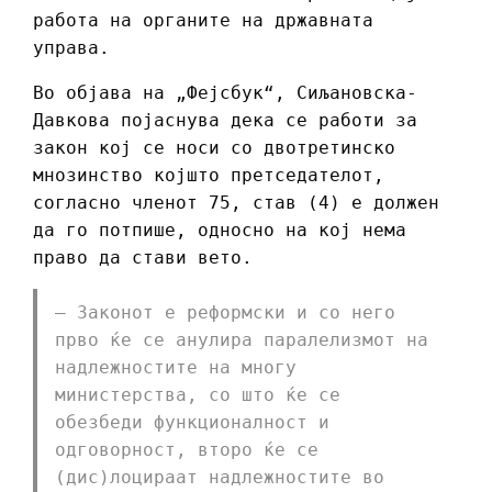
работа на органите на државната
управа.
Во објава на „Фејсбук“, Сиљановска-
Давкова појаснува дека се работи за
закон кој се носи со двотретинско
мнозинство којшто претседателот,
согласно членот 75, став (4) е должен
да го потпише, односно на кој нема
право да стави вето.
– Законот е реформски и со него
прво ќе се анулира паралелизмот на
надлежностите на многу
министерства, со што ќе се
обезбеди функционалност и
одговорност, второ ќе се
(дис)лоцираат надлежностите во