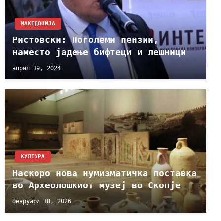
МАКЕДОНИЈА
Ристовски: Поголеми пензии,
наместо јадење бифтеци и лешници
април 19, 2024
КУЛТУРА
Наскоро нова нумизматичка поставка
во Археолошкиот музеј во Скопје
февруари 18, 2026