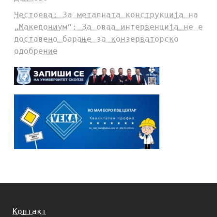
Честоева: За металната конструкција на
„Македониум“: За оваа интервенција не е
доставено барање за конзерваторско
одобрение
Контакт