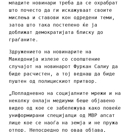
младите новинари треба да се охрабрат
што почесто да ги искажуваат своите
мислења и ставови кон одредени теми,
затоа што така постепено ќе ја
доближат демократијата блиску до
граѓаните.
Здружението на новинарите на
Македонија излезе со соопштение
случајот на новинарот Фуркан Салиу да
биде расчистен, а тој веднаш да биде
пуштен од полицискиот притвор.
„Попладневно на социјалните мрежи и на
неколку онлајн медиуми беше објавено
видео од кое се забележува како повеќе
униформирани специјалци од МВР апсат
лице кое се наоѓа на земја и не пружа
отпор. Непосредно по оваа објава,