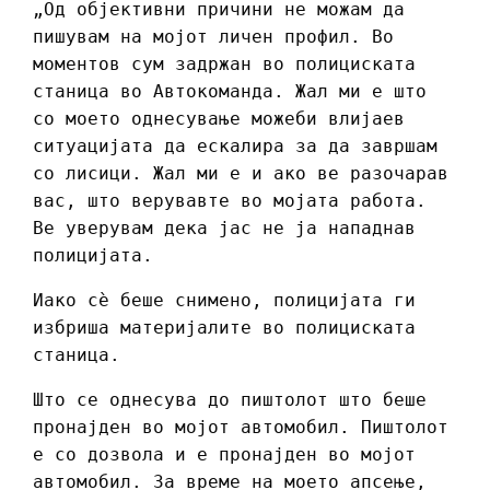
„Од објективни причини не можам да
пишувам на мојот личен профил. Во
моментов сум задржан во полициската
станица во Автокоманда. Жал ми е што
со моето однесување можеби влијаев
ситуацијата да ескалира за да завршам
со лисици. Жал ми е и ако ве разочарав
вас, што верувавте во мојата работа.
Ве уверувам дека јас не ја нападнав
полицијата.
Иако сѐ беше снимено, полицијата ги
избриша материјалите во полициската
станица.
Што се однесува до пиштолот што беше
пронајден во мојот автомобил. Пиштолот
е со дозвола и е пронајден во мојот
автомобил. За време на моето апсење,