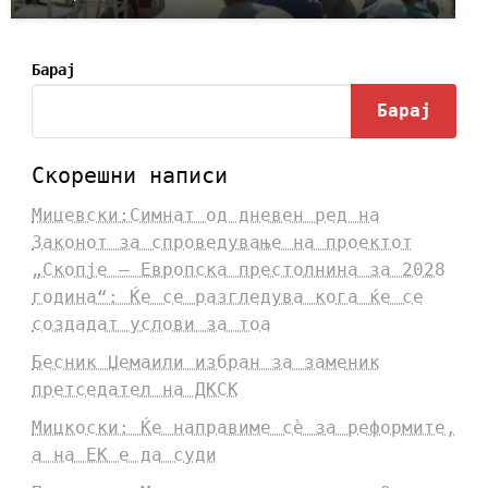
Барај
Барај
Скорешни написи
Мицевски:Симнат од дневен ред на
Законот за спроведување на проектот
„Скопје – Европска престолнина за 2028
година“: Ќе се разгледува кога ќе се
создадат услови за тоа
Бесник Џемаили избран за заменик
претседател на ДКСК
Мицкоски: Ќе направиме сè за реформите,
а на ЕК е да суди