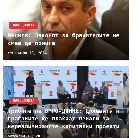
МАКЕДОНИЈА
Меџити: Законот за бранителите не
смее да помине
септември 13, 2024
МАКЕДОНИЈА
Трибина на ВМРО-ДПМНЕ: Државата и
граѓаните ќе плаќаат пенали за
нереализираните капитални проекти
октомври 16, 2023