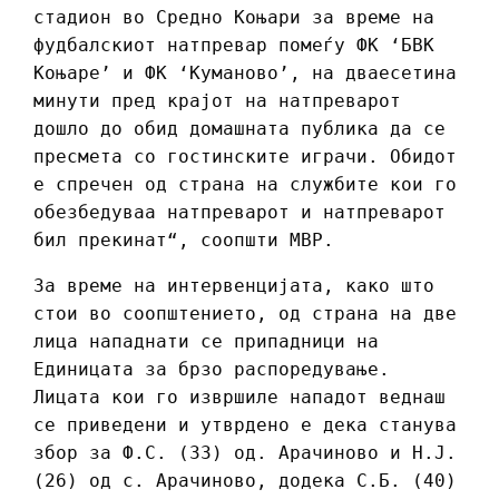
стадион во Средно Коњари за време на
фудбалскиот натпревар помеѓу ФК ‘БВК
Коњаре’ и ФК ‘Куманово’, на дваесетина
минути пред крајот на натпреварот
дошло до обид домашната публика да се
пресмета со гостинските играчи. Обидот
е спречен од страна на службите кои го
обезбедуваа натпреварот и натпреварот
бил прекинат“, соопшти МВР.
За време на интервенцијата, како што
стои во соопштението, од страна на две
лица нападнати се припадници на
Единицата за брзо распоредување.
Лицата кои го извршиле нападот веднаш
се приведени и утврдено е дека станува
збор за Ф.С. (33) од. Арачиново и Н.Ј.
(26) од с. Арачиново, додека С.Б. (40)