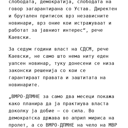
слободата, демократија, слободата на
говор загарантирана со Устав. Директен
и брутален притисок врз независните
новинари, врз оние кои истражуваат и
работат за јавниот интерес“, рече
Каевски.
За седум години власт на СДСМ, рече
Каевски, не само што нема ниту еден
уапсен новинар, туку донесени се низа
законски решенија со кои се
гарантираат правата и заштитата на
новинарите.
„ВМРО-ДПМНЕ за само два месеци покажа
како планира да ја практиува власта
доколку ја добие – со сила. Во
демократска држава во април мириса на
пролет, а со ВМРО-ДПМНЕ на чело на МВР