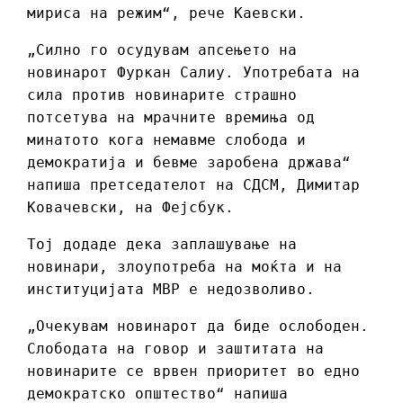
мириса на режим“, рече Каевски.
„Силно го осудувам апсењето на
новинарот Фуркан Салиу. Употребата на
сила против новинарите страшно
потсетува на мрачните времиња од
минатото кога немавме слобода и
демократија и бевме заробена држава“
напиша претседателот на СДСМ, Димитар
Ковачевски, на Фејсбук.
Тој додаде дека заплашување на
новинари, злоупотреба на моќта и на
институцијата МВР е недозволиво.
„Очекувам новинарот да биде ослободен.
Слободата на говор и заштитата на
новинарите се врвен приоритет во едно
демократско општество“ напиша