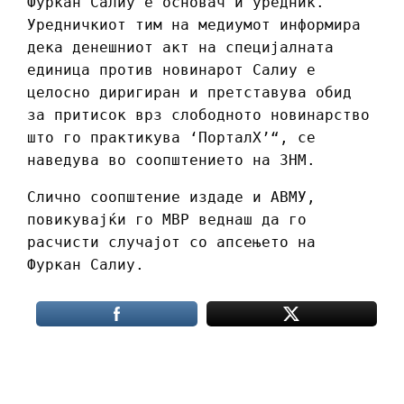
Фуркан Салиу е основач и уредник.
Уредничкиот тим на медиумот информира
дека денешниот акт на специјалната
единица против новинарот Салиу е
целосно диригиран и претставува обид
за притисок врз слободното новинарство
што го практикува ‘ПорталХ’“, се
наведува во соопштението на ЗНМ.
Слично соопштение издаде и АВМУ,
повикувајќи го МВР веднаш да го
расчисти случајот со апсењето на
Фуркан Салиу.