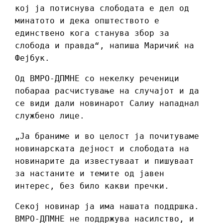
кој ја потиснува слободата е дел од
минатото и дека општеството е
единствено кога станува збор за
слобода и правда“, напиша Маричиќ на
Фејбук.
Од ВМРО-ДПМНЕ со некелку реченици
побараа расчистување на случајот и да
се види дали новинарот Салиу нападнал
службено лице.
„Ја браниме и во целост ја почитуваме
новинарската дејност и слободата на
новинарите да известуваат и пишуваат
за настаните и темите од јавен
интерес, без било какви пречки.
Секој новинар ја има нашата поддршка.
ВМРО-ДПМНЕ не поддржува насилство, и