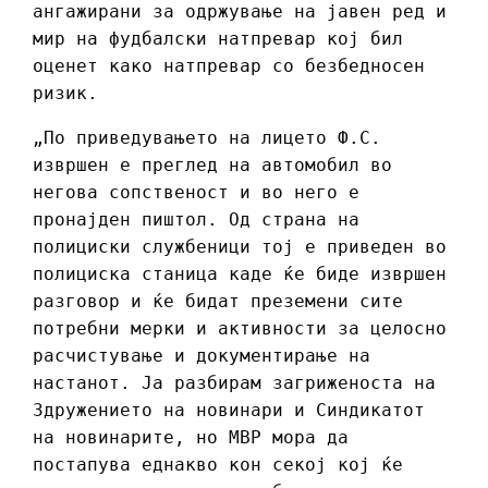
ангажирани за одржување на јавен ред и
мир на фудбалски натпревар кој бил
оценет како натпревар со безбедносен
ризик.
„По приведувањето на лицето Ф.С.
извршен е преглед на автомобил во
негова сопственост и во него е
пронајден пиштол. Од страна на
полициски службеници тој е приведен во
полициска станица каде ќе биде извршен
разговор и ќе бидат преземени сите
потребни мерки и активности за целосно
расчистување и документирање на
настанот. Ја разбирам загриженоста на
Здружението на новинари и Синдикатот
на новинарите, но МВР мора да
постапува еднакво кон секој кој ќе