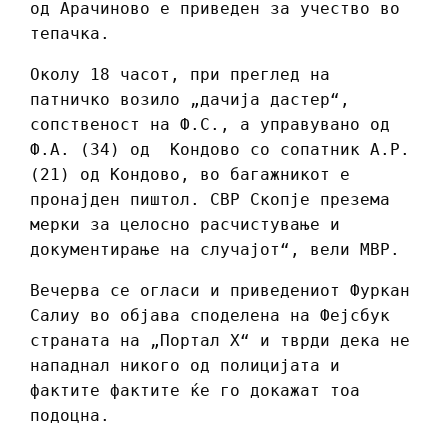
од Арачиново е приведен за учество во
тепачка.
Околу 18 часот, при преглед на
патничко возило „дачија дастер“,
сопственост на Ф.С., а управувано од
Ф.А. (34) од Кондово со сопатник А.Р.
(21) од Кондово, во багажникот е
пронајден пиштол. СВР Скопје презема
мерки за целосно расчистување и
документирање на случајот“, вели МВР.
Вечерва се огласи и приведениот Фуркан
Салиу во објава споделена на Фејсбук
страната на „Портал X“ и тврди дека не
нападнал никого од полицијата и
фактите фактите ќе го докажат тоа
подоцна.