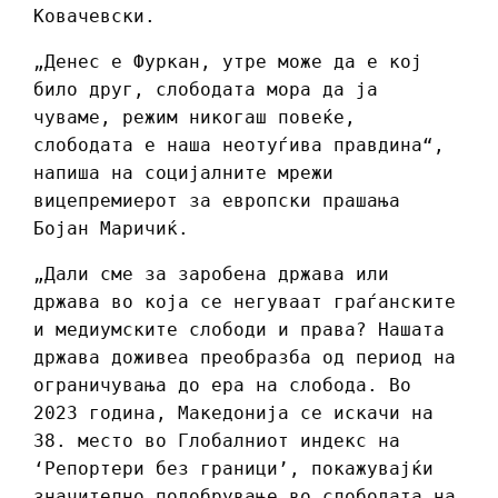
Ковачевски.
„Денес е Фуркан, утре може да е кој
било друг, слободата мора да ја
чуваме, режим никогаш повеќе,
слободата е наша неотуѓива правдина“,
напиша на социјалните мрежи
вицепремиерот за европски прашања
Бојан Маричиќ.
„Дали сме за заробена држава или
држава во која се негуваат граѓанските
и медиумските слободи и права? Нашата
држава доживеа преобразба од период на
ограничувања до ера на слобода. Во
2023 година, Македонија се искачи на
38. место во Глобалниот индекс на
‘Репортери без граници’, покажувајќи
значително подобрување во слободата на