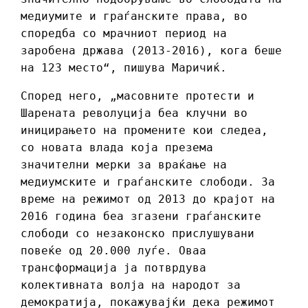
медиумите и граѓанските права, во
споредба со мрачниот период на
заробена држава (2013-2016), кога беше
на 123 место“, пишува Маричиќ.
Според него, „масовните протести и
Шарената револуција беа клучни во
иницирањето на промените кои следеа,
со новата влада која презема
значителни мерки за враќање на
медиумските и граѓанските слободи. За
време на режимот од 2013 до крајот на
2016 година беа згазени граѓанските
слободи со незаконско прислушувани
повеќе од 20.000 луѓе. Оваа
трансформација ја потврдува
колективната волја на народот за
демократија, покажувајќи дека режимот