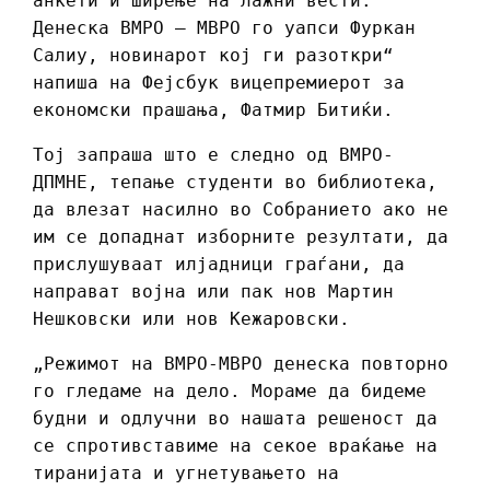
анкети и ширење на лажни вести.
Денеска ВМРО – МВРО го уапси Фуркан
Салиу, новинарот кој ги разоткри“
напиша на Фејсбук вицепремиерот за
економски прашања, Фатмир Битиќи.
Тој запраша што е следно од ВМРО-
ДПМНЕ, тепање студенти во библиотека,
да влезат насилно во Собранието ако не
им се допаднат изборните резултати, да
прислушуваат илјадници граѓани, да
направат војна или пак нов Мартин
Нешковски или нов Кежаровски.
„Режимот на ВМРО-МВРО денеска повторно
го гледаме на дело. Мораме да бидеме
будни и одлучни во нашата решеност да
се спротивставиме на секое враќање на
тиранијата и угнетувањето на