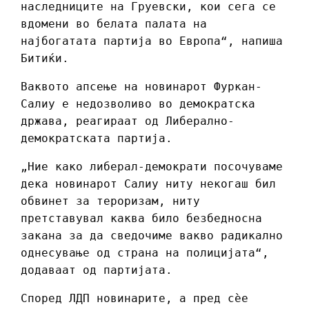
наследниците на Груевски, кои сега се
вдомени во белата палата на
најбогатата партија во Европа“, напиша
Битиќи.
Ваквото апсење на новинарот Фуркан-
Салиу е недозволиво во демократска
држава, реагираат од Либерално-
демократската партија.
„Ние како либерал-демократи посочуваме
дека новинарот Салиу ниту некогаш бил
обвинет за тероризам, ниту
претставувал каква било безбедносна
закана за да сведочиме вакво радикално
однесување од страна на полицијата“,
додаваат од партијата.
Според ЛДП новинарите, а пред сѐе