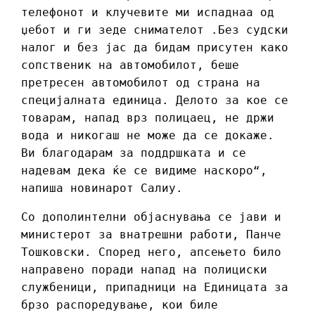
телефонот и клучевите ми испаднаа од
џебот и ги зеде снимателот .Без судски
налог и без јас да бидам присутен како
сопственик на автомобилот, беше
претресен автомобилот од страна на
специјалната единица. Делото за кое се
товарам, напад врз полицаец, не држи
вода и никогаш не може да се докаже.
Ви благодарам за поддршката и се
надевам дека ќе се видиме наскоро“,
напиша новинарот Салиу.
Со дополинтелни објаснувања се јави и
министерот за внатрешни работи, Панче
Тошковски. Според него, апсењето било
направено поради напад на полициски
службеници, припадници на Единицата за
брзо распоредување, кои биле