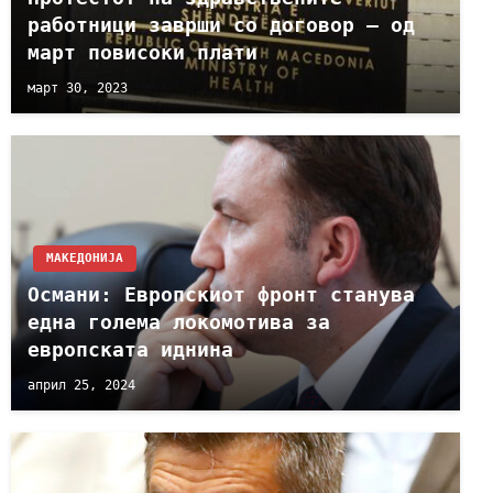
работници заврши со договор – од
март повисоки плати
март 30, 2023
МАКЕДОНИЈА
Османи: Европскиот фронт станува
една голема локомотива за
европската иднина
април 25, 2024