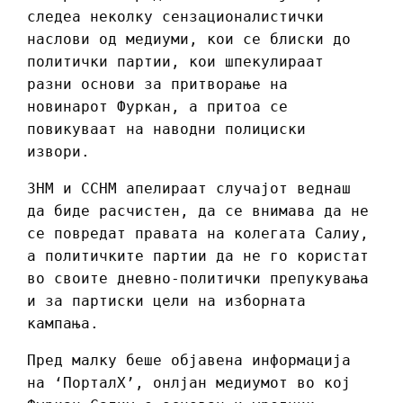
следеа неколку сензационалистички
наслови од медиуми, кои се блиски до
политички партии, кои шпекулираат
разни основи за притворање на
новинарот Фуркан, а притоа се
повикуваат на наводни полициски
извори.
ЗНМ и ССНМ апелираат случајот веднаш
да биде расчистен, да се внимава да не
се повредат правата на колегата Салиу,
а политичките партии да не го користат
во своите дневно-политички препукувања
и за партиски цели на изборната
кампања.
Пред малку беше објавена информација
на ‘ПорталХ’, онлјан медиумот во кој