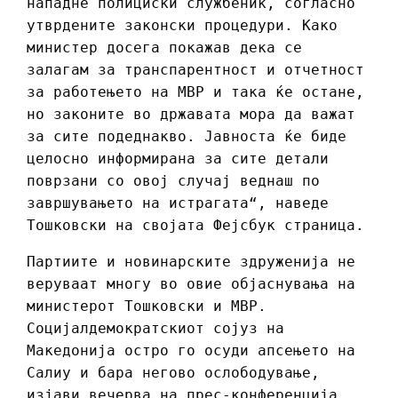
нападне полициски службеник, согласно
утврдените законски процедури. Како
министер досега покажав дека се
залагам за транспарентност и отчетност
за работењето на МВР и така ќе остане,
но законите во државата мора да важат
за сите подеднакво. Јавноста ќе биде
целосно информирана за сите детали
поврзани со овој случај веднаш по
завршувањето на истрагата“, наведе
Тошковски на својата Фејсбук страница.
Партиите и новинарските здруженија не
веруваат многу во овие објаснувања на
министерот Тошковски и МВР.
Социјалдемократскиот сојуз на
Македонија остро го осуди апсењето на
Салиу и бара негово ослободување,
изјави вечерва на прес-конференција