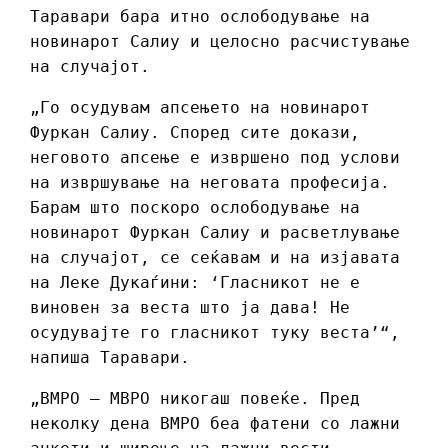
Таравари бара итно ослободување на
новинарот Салиу и целосно расчистување
на случајот.
„Го осудувам апсењето на новинарот
Фуркан Салиу. Според сите докази,
неговото апсење е извршено под услови
на извршување на неговата професија.
Барам што поскоро ослободување на
новинарот Фуркан Салиу и расветлување
на случајот, се сеќавам и на изјавата
на Леке Дукаѓини: ‘Гласникот не е
виновен за веста што ја дава! Не
осудувајте го гласникот туку веста’“,
напиша Таравари.
„ВМРО – МВРО никогаш повеќе. Пред
неколку дена ВМРО беа фатени со лажни