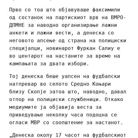
Прво со тоа што објавуваше факсимили
од состанок на партискиот врв на ВМРО-
ДПМНЕ за наводно организирање лажни
анкети и лажни вести, а денеска со
неговото апсење од страна на полициски
специјалци, новинарот Фуркан Салиу е
во центарот на настаните за време на
кампањата за двата избори.
Тој денеска беше уапсен на фудбалски
натпревар во селото Средно Коњари
близу Скопје затоа што, наводно, давал
отпор на полициски службеници. Откако
медиумите ја објавија веста за
приведување неколку часа подоцна се
огласи МВР со соопштение за настанот.
„Денеска околу 17 часот на фудбалскиот