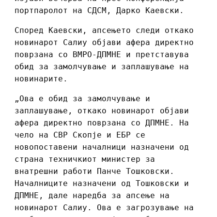
портпаролот на СДСМ, Дарко Каевски.
Според Каевски, апсењето следи откако
новинарот Салиу објави афера директно
поврзана со ВМРО-ДПМНЕ и претставува
обид за замолчување и заплашување на
новинарите.
„Ова е обид за замолчување и
заплашување, откако новинарот објави
афера директно поврзана со ДПМНЕ. На
чело на СВР Скопје и ЕБР се
новопоставени началници назначени од
страна техничкиот министер за
внатрешни работи Панче Тошковски.
Началниците назначени од Тошковски и
ДПМНЕ, дале наредба за апсење на
новинарот Салиу. Ова е загрозување на