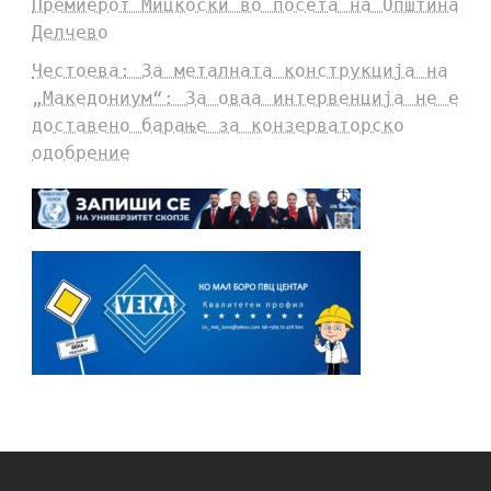
Премиерот Мицкоски во посета на Општина
Делчево
Честоева: За металната конструкција на
„Македониум“: За оваа интервенција не е
доставено барање за конзерваторско
одобрение