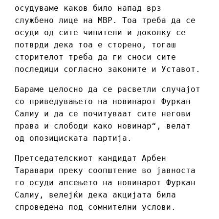
осудуваме каков било напад врз
службено лице на МВР. Тоа треба да се
осуди од сите чинители и доколку се
потврди дека тоа е сторено, тогаш
сторителот треба да ги сноси сите
последици согласно законите и Уставот.
Бараме целосно да се расветли случајот
со приведувањето на новинарот Фуркан
Салиу и да се почитуваат сите негови
права и слободи како новинар“, велат
од опозициската партија.
Претседателскиот кандидат Арбен
Таравари преку соопштение во јавноста
го осуди апсењето на новинарот Фуркан
Салиу, велејќи дека акцијата била
спроведена под сомнителни услови.