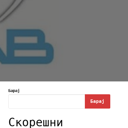
Барај
Барај
Скорешни