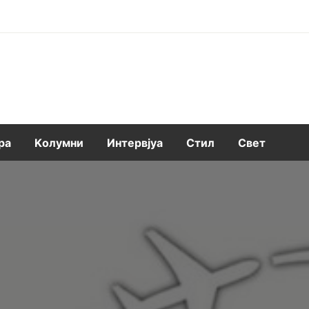
ра
Kолумни
Интервјуа
Стил
Свет