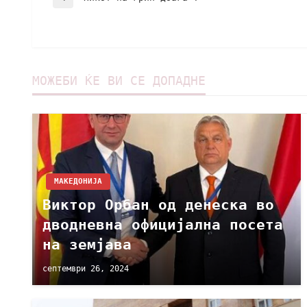
МОЖЕБИ ЌЕ ВИ СЕ ДОПАДНЕ
МАКЕДОНИЈА
Виктор Орбан од денеска во
дводневна официјална посета
на земјава
септември 26, 2024