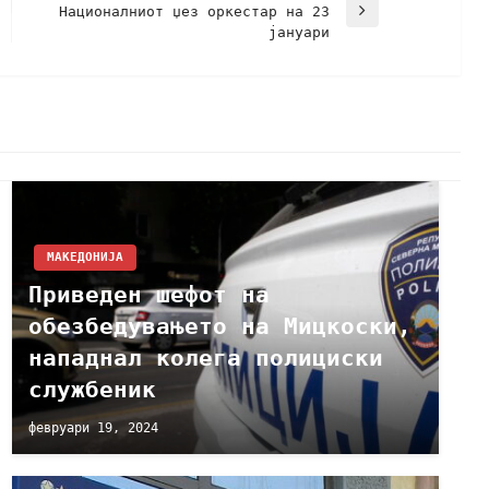
Националниот џез оркестар на 23
јануари
МАКЕДОНИЈА
Приведен шефот на
обезбедувањето на Мицкоски,
нападнал колега полициски
службеник
февруари 19, 2024