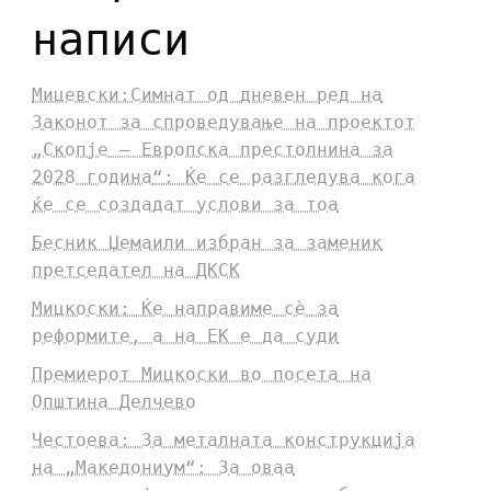
написи
Мицевски:Симнат од дневен ред на
Законот за спроведување на проектот
„Скопје – Европска престолнина за
2028 година“: Ќе се разгледува кога
ќе се создадат услови за тоа
Бесник Џемаили избран за заменик
претседател на ДКСК
Мицкоски: Ќе направиме сè за
реформите, а на ЕК е да суди
Премиерот Мицкоски во посета на
Општина Делчево
Честоева: За металната конструкција
на „Македониум“: За оваа