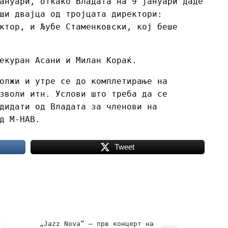
ануари, откако Владата на 9 јануари даде
ши двајца од тројцата директори:
ктор, и Љубе Стаменковски, кој беше
екуран Асани и Милан Кораќ.
олжи и утре се до комплетирање на
зволи итн. Услови што треба да се
дидати од Владата за членови на
д М-НАВ.
Tweet
„Jazz Nova“ – прв концерт на