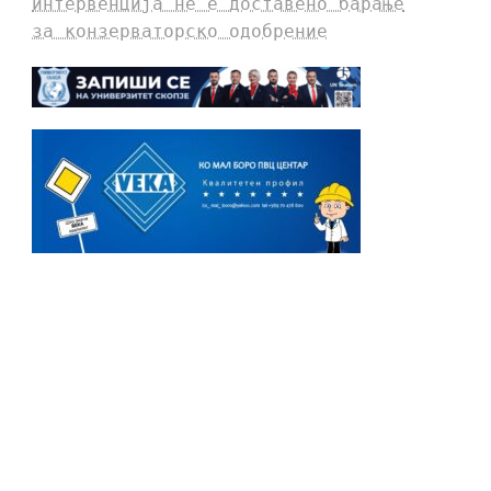
интервенција не е доставено барање
за конзерваторско одобрение