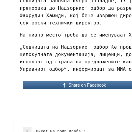
Седницата започна вчера попладне, 17 ј
препорака до Надзорниот одбор да разре
Фахрудин Хамиди, кој беше извршен дире
секторски-технички директор.
На нивно место треба да се именуваат Х
„Седницата на Надзорниот одбор ќе прод
целокупната документација, лиценци, до
исполнат од страна на предложените кан
Управниот одбор“, информираат за МИА о
Share on Facebook
Пикот на грип доаѓа !