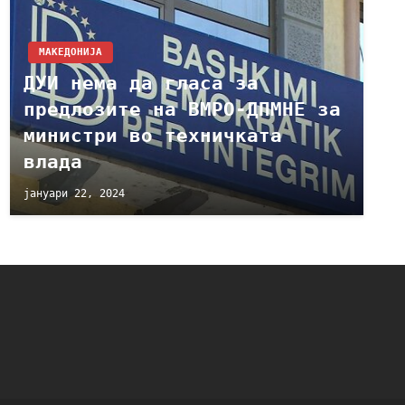
МАКЕДОНИЈА
ДУИ нема да гласа за
предлозите на ВМРО-ДПМНЕ за
министри во техничката
влада
јануари 22, 2024