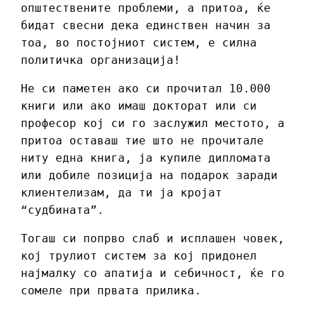
општествените проблеми, а притоа, ќе
бидат свесни дека единствен начин за
тоа, во постојниот систем, е силна
политичка организација!
Не си паметен ако си прочитал 10.000
книги или ако имаш докторат или си
професор кој си го заслужил местото, а
притоа оставаш тие што не прочитале
ниту една книга, ја купиле дипломата
или добиле позиција на подарок заради
клиентелизам, да ти ја кројат
“судбината”.
Тогаш си попрво слаб и исплашен човек,
кој трулиот систем за кој придонел
најмалку со апатија и себичност, ќе го
сомеле при првата прилика.