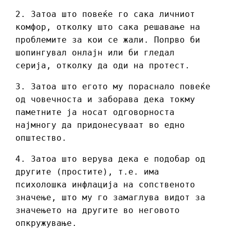
2. Затоа што повеќе го сака личниот
комфор, отколку што сака решавање на
проблемите за кои се жали. Попрво би
шопингувал онлајн или би гледал
серија, отколку да оди на протест.
3. Затоа што егото му пораснало повеќе
од човечноста и заборава дека токму
паметните ја носат одговорноста
најмногу да придонесуваат во едно
општество.
4. Затоа што верува дека е подобар од
другите (простите), т.е. има
психолошка инфлација на сопственото
значење, што му го замаглува видот за
значењето на другите во неговото
опкружување.