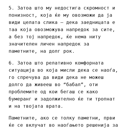
5. Затоа што му недостига скромност и
понизност, која ќе му овозможи да ја
види целата слика – дека заедницата е
таа која овозможува напредок за сите,
а без тој напредок, ќе нема ниту
значителен личен напредок за
паметните, на долг рок.
6. Затоа што релативно комфорната
ситуација во која мисли дека се наоѓа,
го спречува да види дека не можеш
долго да живееш во “бабал”, оти
проблемите од кои бегаш се како
бумеранг и задолжително ќе ти тропнат
и на твојата врата.
Паметните, ако се толку паметни, први
ќе се вклучат во наоѓањето решенија за