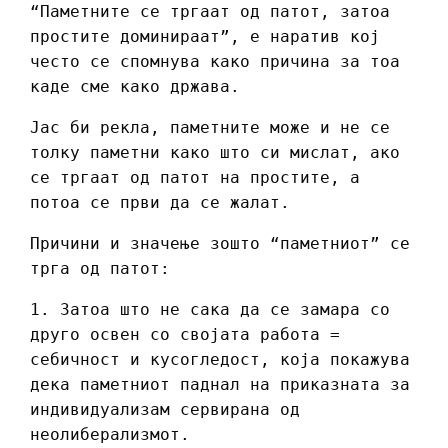
“Паметните се тргаат од патот, затоа
простите доминираат”, е наратив кој
често се спомнува како причина за тоа
каде сме како држава.
Јас би рекла, паметните може и не се
толку паметни како што си мислат, ако
се тргаат од патот на простите, а
потоа се први да се жалат.
Причини и значење зошто “паметниот” се
трга од патот:
1.
Затоа што не сака да се замара со
друго освен со својата работа =
себичност и кусогледост, која покажува
дека паметниот паднал на приказната за
индивидуализам сервирана од
неолиберализмот.