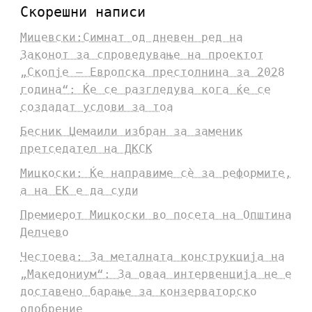
Скорешни написи
Мицевски:Симнат од дневен ред на
Законот за спроведување на проектот
„Скопје – Европска престолнина за 2028
година“: Ќе се разгледува кога ќе се
создадат услови за тоа
Бесник Џемаили избран за заменик
претседател на ДКСК
Мицкоски: Ќе направиме сè за реформите,
а на ЕК е да суди
Премиерот Мицкоски во посета на Општина
Делчево
Честоева: За металната конструкција на
„Македониум“: За оваа интервенција не е
доставено барање за конзерваторско
одобрение