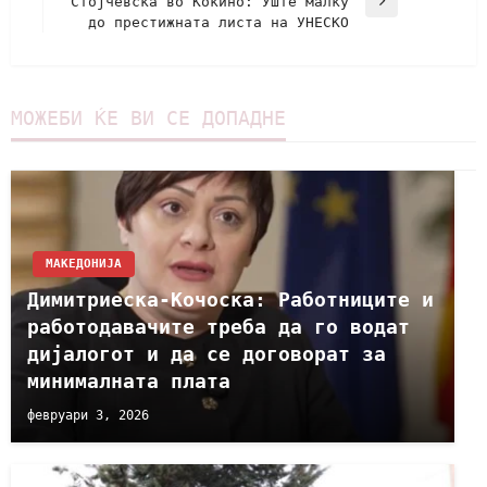
Стојчевска во Кокино: Уште малку
до престижната листа на УНЕСКО
МОЖЕБИ ЌЕ ВИ СЕ ДОПАДНЕ
МАКЕДОНИЈА
Димитриеска-Кочоска: Работниците и
работодавачите треба да го водат
дијалогот и да се договорат за
минималната плата
февруари 3, 2026