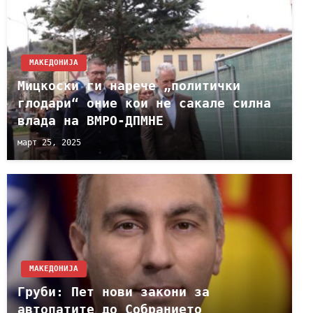
МАКЕДОНИЈА
Мицкоски ги нарече „политички
глодари“ оние кои не сакале силна
влада на ВМРО-ДПМНЕ
март 25, 2025
МАКЕДОНИЈА
Груби: Пет нови закони за
автопатите до Собранието