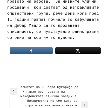
правото на работа. За нивните улични
продавачи, кои доаѓаат од најранливите
општествени групи, рече дека кога пред
11 години првпат почнале во кафулињата
на Дебар Маало да го продаваат
списанието, се чувствувале рамноправни
со оние на кои им го нуделе.
Комитет на ОН бара Бугарија да
ги гарантира правата на
македонската етничка заедница
Бислимоски: На сметките за
струја ќе има нова ставка –