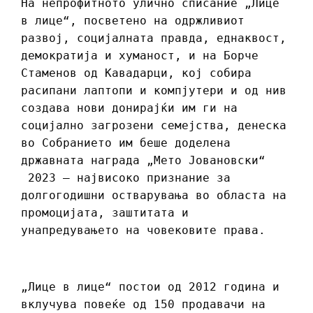
На непрофитното улично списание „Лице
в лице“, посветено на одржливиот
развој, социјалната правда, еднаквост,
демократија и хуманост, и на Борче
Стаменов од Кавадарци, кој собира
расипани лаптопи и компјутери и од нив
создава нови донирајќи им ги на
социјално загрозени семејства, денеска
во Собранието им беше доделена
државната награда „Мето Јовановски“
2023 – највисоко признание за
долгогодишни остварувања во областа на
промоцијата, заштитата и
унапредувањето на човековите права.
„Лице в лице“ постои од 2012 година и
вклучува повеќе од 150 продавачи на