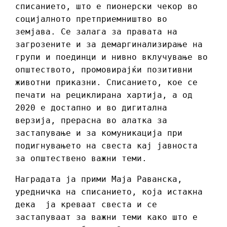
списанието, што е пионерски чекор во
социјалното претприемништво во
земјава. Се залага за правата на
загрозените и за демаргинализирање на
групи и поединци и нивно вклучување во
општеството, промовирајќи позитивни
животни приказни. Списанието, кое се
печати на рециклирана хартија, а од
2020 е достапно и во дигитална
верзија, прерасна во алатка за
застапување и за комуникација при
подигнувањето на свеста кај јавноста
за општествено важни теми.
Наградата ја прими Маја Раванска,
уредничка на списанието, која истакна
дека ја креваат свеста и се
застапуваат за важни теми како што е