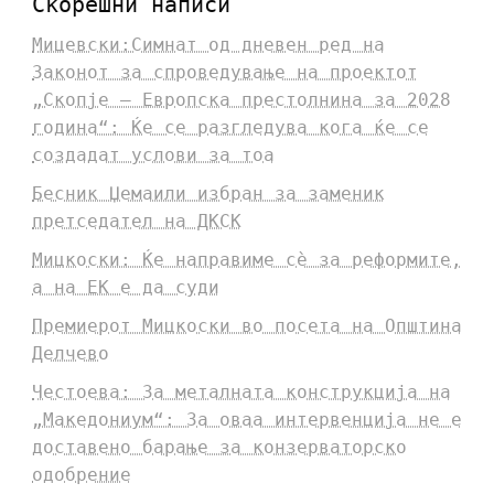
Скорешни написи
Мицевски:Симнат од дневен ред на
Законот за спроведување на проектот
„Скопје – Европска престолнина за 2028
година“: Ќе се разгледува кога ќе се
создадат услови за тоа
Бесник Џемаили избран за заменик
претседател на ДКСК
Мицкоски: Ќе направиме сè за реформите,
а на ЕК е да суди
Премиерот Мицкоски во посета на Општина
Делчево
Честоева: За металната конструкција на
„Македониум“: За оваа интервенција не е
доставено барање за конзерваторско
одобрение