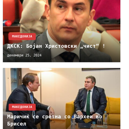
МАКЕДОНИЈА
ДКСК: Бојан Христовски „чист“ !
декември 25, 2024
МАКЕДОНИЈА
Маричиќ се сретна со Вархеи во
Брисел