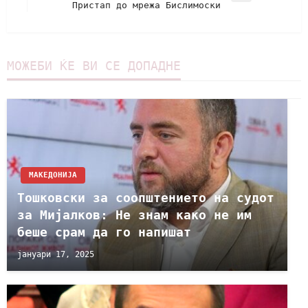
Пристап до мрежа Бислимоски
МОЖЕБИ ЌЕ ВИ СЕ ДОПАДНЕ
МАКЕДОНИЈА
Тошковски за соопштението на судот
за Мијалков: Не знам како не им
беше срам да го напишат
јануари 17, 2025