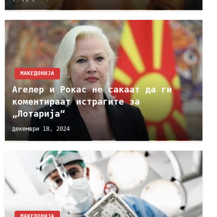
МАКЕДОНИЈА
Агелер и Рокас не сакаат да ги
коментираат истрагите за
„Лотарија“
декември 18, 2024
МАКЕДОНИЈА