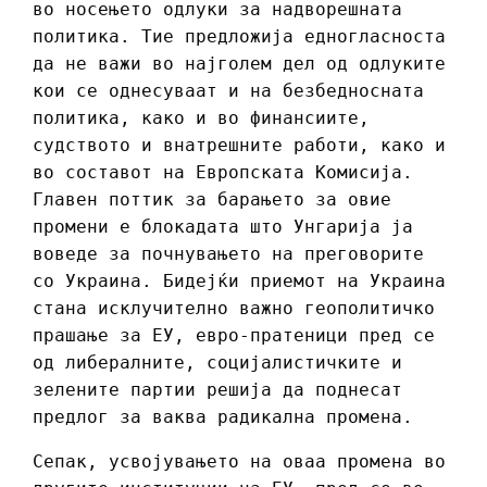
во носењето одлуки за надворешната
политика. Тие предложија едногласноста
да не важи во најголем дел од одлуките
кои се однесуваат и на безбедносната
политика, како и во финансиите,
судството и внатрешните работи, како и
во составот на Европската Комисија.
Главен поттик за барањето за овие
промени е блокадата што Унгарија ја
воведе за почнувањето на преговорите
со Украина. Бидејќи приемот на Украина
стана исклучително важно геополитичко
прашање за ЕУ, евро-пратеници пред се
од либералните, социјалистичките и
зелените партии решија да поднесат
предлог за ваква радикална промена.
Сепак, усвојувањето на оваа промена во