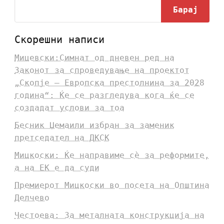
Барај
Скорешни написи
Мицевски:Симнат од дневен ред на
Законот за спроведување на проектот
„Скопје – Европска престолнина за 2028
година“: Ќе се разгледува кога ќе се
создадат услови за тоа
Бесник Џемаили избран за заменик
претседател на ДКСК
Мицкоски: Ќе направиме сè за реформите,
а на ЕК е да суди
Премиерот Мицкоски во посета на Општина
Делчево
Честоева: За металната конструкција на