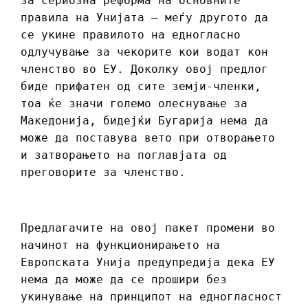
за сериозна реформа на основните
правила на Унијата – меѓу другото да
се укине правилото на едногласно
одлучување за чекорите кои водат кон
членство во ЕУ. Доколку овој предлог
биде прифатен од сите земји-членки,
тоа ќе значи големо олеснување за
Македонија, бидејќи Бугарија нема да
може да поставува вето при отворањето
и затворањето на поглавјата од
преговорите за членство.
Предлагачите на овој пакет промени во
начинот на функционирањето на
Европската Унија предупредија дека ЕУ
нема да може да се прошири без
укинување на принципот на едногласност