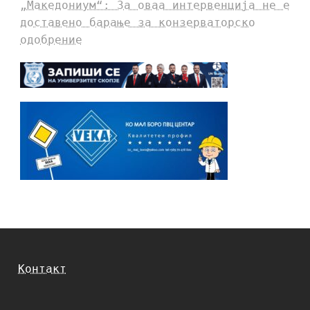
„Македониум“: За оваа интервенција не е
доставено барање за конзерваторско
одобрение
Контакт