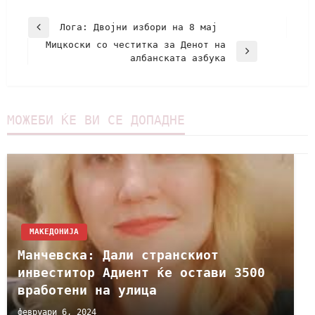
Лога: Двојни избори на 8 мај
Mицкоски со честитка за Денот на
албанската азбука
МОЖЕБИ ЌЕ ВИ СЕ ДОПАДНЕ
МАКЕДОНИЈА
Манчевска: Дали странскиот
инвеститор Адиент ќе остави 3500
вработени на улица
февруари 6, 2024