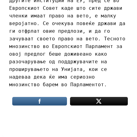
другите институции на ЕУ, пред се во
Европскиот Совет каде што сите држави
членки имаат право на вето, е малку
веројатно. Се очекува повеќе држави да
ги отфрлат овие предлози, и да го
зачуваат своето право на вето. Тесното
мнозинство во Европскиот Парламент за
овој предлог беше доживеано како
разочарување од поддржувачите на
проширувањето на Унијата, кои се
надеваа дека ќе има сериозно
мнозинство барем во Парламентот.