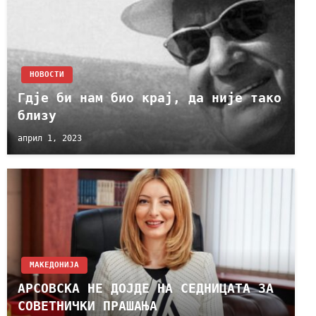
НОВОСТИ
Гдје би нам био крај, да није тако
близу
април 1, 2023
МАКЕДОНИЈА
АРСОВСКА НЕ ДОЈДЕ НА СЕДНИЦАТА ЗА
СОВЕТНИЧКИ ПРАШАЊА