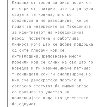
Кандидатот треба да биде човек со
интегритет, патриот што си ја љуби
својата татковина, што ќе
обединува а не разединува, ќе се
грижи за интересите за Македонија,
за идентитетот на македонскиот
народ, посветена и работлива
личност која што ќе добие поддршка
од сите гласачи кои се
антивладини.Препознавме многу
профили кои се слини на ова што го
наведов и ги мериме.Имаме пет-шес
т кандидати кои ги анализираме.Но,
ние сме демократска партија и
согласно статутот ќе имаме оглас
со правила за учество на
конвенцијата каде што делегатите
ќе одлучат.