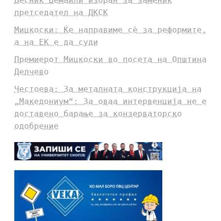
Бесник Џемаили избран за заменик
претседател на ДКСК
Мицкоски: Ќе направиме сè за реформите,
а на ЕК е да суди
Премиерот Мицкоски во посета на Општина
Делчево
Честоева: За металната конструкција на
„Македониум“: За оваа интервенција не е
доставено барање за конзерваторско
одобрение