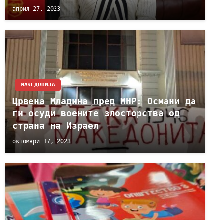
април 27, 2023
МАКЕДОНИЈА
Црвена Младина пред МНР: Османи да
ги осуди воените злосторства од
страна на Израел
октомври 17, 2023