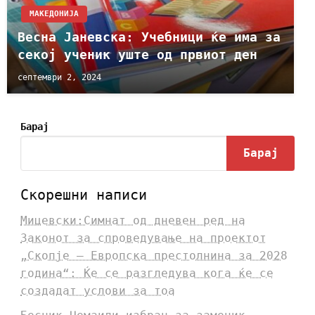
МАКЕДОНИЈА
Весна Јаневска: Учебници ќе има за
секој ученик уште од првиот ден
септември 2, 2024
Барај
Барај
Скорешни написи
Мицевски:Симнат од дневен ред на
Законот за спроведување на проектот
„Скопје – Европска престолнина за 2028
година“: Ќе се разгледува кога ќе се
создадат услови за тоа