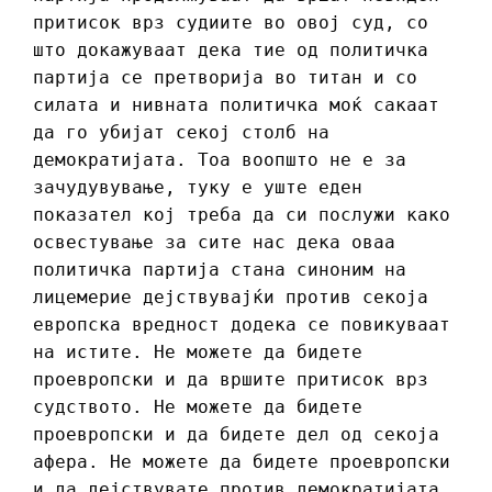
притисок врз судиите во овој суд, со
што докажуваат дека тие од политичка
партија се претворија во титан и со
силата и нивната политичка моќ сакаат
да го убијат секој столб на
демократијата. Тоа воопшто не е за
зачудувување, туку е уште еден
показател кој треба да си послужи како
освестување за сите нас дека оваа
политичка партија стана синоним на
лицемерие дејствувајќи против секоја
европска вредност додека се повикуваат
на истите. Не можете да бидете
проевропски и да вршите притисок врз
судството. Не можете да бидете
проевропски и да бидете дел од секоја
афера. Не можете да бидете проевропски
и да дејствувате против демократијата,