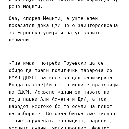
рече Меџити.
Ова, според Меџити, е уште еден
показател дека ДУИ не е заинтересирана
за Европска унија и за уставните
промени.
-Тие имаат потреба Груевски да се
обиде да прави политички пазарења со
ВМРО-ДПМНЕ за влез во централизирана
Влада пазарејќи се со идните пратеници
на СДСМ. Искрено жалам за нивото на
која падна Али Ахмети и ДУИ, а тоа
народот жестоко ќе го осуди на денот
на изборите. Во оваа битка сме заедно
– ние здружената опозиција, народот,
чесните судии, меѓународниот фактор,