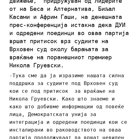
движење,
придружуван од лидерите
от на Беса и Алтернатива, Биљал
Касами и Африм Гаши, на денешната
прес-конференција истакна дека ДУИ
и одредени поединци во оваа партија
вршат притисок врз судиите на
Врховен суд околу барањата за
враќање на поранешниот премиер
Никола Груевски.
-Тука сме да ја изразиме нашата силна
поддршка за судиите под Врховен суд
кои се под притисок за враќање на
Никола Груевски. Како што знаеме и
како што добивме информации од повеќе
лица, Демократската унија за
интеграција и одредени поединци кои се
инсталирани во раководството на оваа
партија продолжуваат да вршат невиден