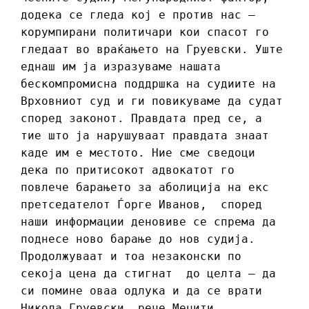
додека се гледа кој е против нас –
корумпирани политичари кои спасот го
гледаат во враќањето на Груевски. Уште
еднаш им ја изразуваме нашата
бескомпромисна поддршка на судиите на
Врховниот суд и ги повикуваме да судат
според законот. Правдата пред се, а
тие што ја нарушуваат правдата знаат
каде им е местото. Ние сме сведоци
дека по притисокот адвокатот го
повлече барањето за аболиција на екс
претседателот Ѓорге Иванов, според
наши информации деновиве се спрема да
поднесе ново барање до нов судија.
Продолжуваат и тоа незаконски по
секоја цена да стигнат до целта – да
си помине оваа одлука и да се врати
Никола Груевски, рече Меџити.