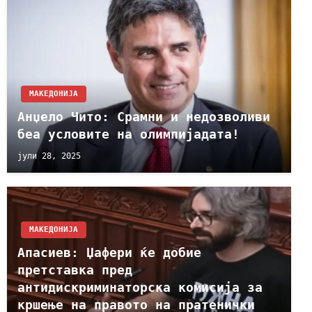
МАКЕДОНИЈА
Анџело Чито: Срамни и недозволиви
беа условите на олимпијадата!
јули 28, 2025
МАКЕДОНИЈА
Апасиев: Џафери ќе добие
претставка пред
антидискриминаторска комисија за
кршење на правото на пратенички