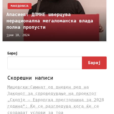
МАКЕДОНИЈА
Апасиев: ДПМНЕ шверцува
нерационална мегаломанска влада
полна пропусти
јуни 10, 2024
Барај
Барај
Скорешни написи
Мицевски:Симнат од дневен ред на
Законот за спроведување на проектот
„Скопје – Европска престолнина за 2028
година“: Ќе се разгледува кога ќе се
создадат услови за тоа