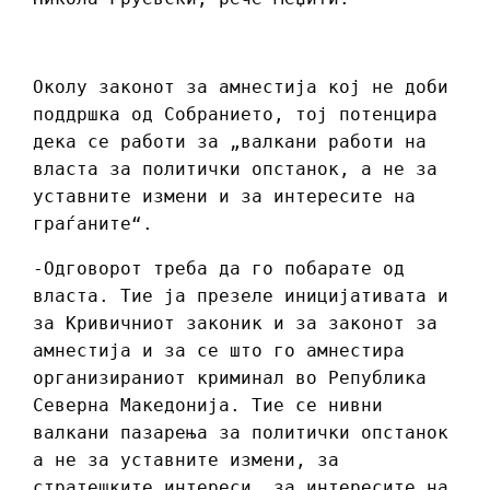
Околу законот за амнестија кој не доби
поддршка од Собранието, тој потенцира
дека се работи за „валкани работи на
власта за политички опстанок, а не за
уставните измени и за интересите на
граѓаните“.
-Одговорот треба да го побарате од
власта. Тие ја презеле иницијативата и
за Кривичниот законик и за законот за
амнестија и за се што го амнестира
организираниот криминал во Република
Северна Македонија. Тие се нивни
валкани пазарења за политички опстанок
а не за уставните измени, за
стратешките интереси, за интересите на