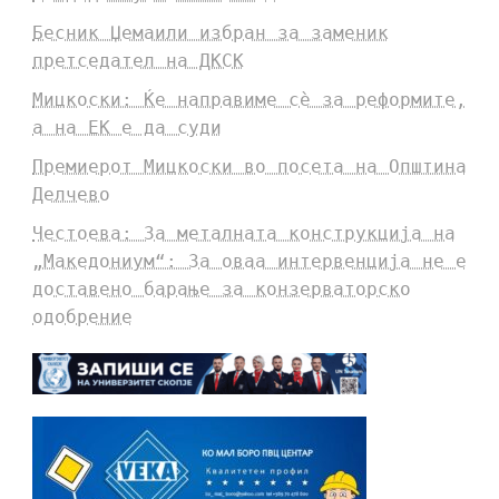
Бесник Џемаили избран за заменик
претседател на ДКСК
Мицкоски: Ќе направиме сè за реформите,
а на ЕК е да суди
Премиерот Мицкоски во посета на Општина
Делчево
Честоева: За металната конструкција на
„Македониум“: За оваа интервенција не е
доставено барање за конзерваторско
одобрение