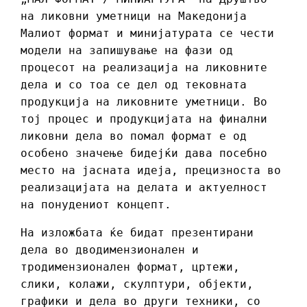
на ликовни уметници на Македонија
Малиот формат и минијатурата се чести
модели на запишување на фази од
процесот на реализација на ликовните
дела и со тоа се дел од тековната
продукција на ликовните уметници. Во
тој процес и продукцијата на финални
ликовни дела во помал формат е од
особено значење бидејќи дава посебно
место на јасната идеја, прецизноста во
реализацијата на делата и актуелност
на понудениот концепт.
На изложбата ќе бидат презентирани
дела во дводимензионален и
тродимензионален формат, цртежи,
слики, колажи, скулптури, објекти,
графики и дела во други техники, со