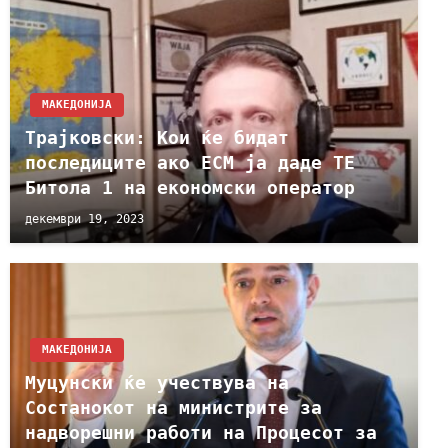
МАКЕДОНИЈА
Трајковски: Кои ќе бидат
последиците ако ЕСМ ја даде ТЕ
Битола 1 на економски оператор
декември 19, 2023
МАКЕДОНИЈА
Муцунски ќе учествува на
Состанокот на министрите за
надворешни работи на Процесот за