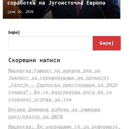
соработка на Југоисточна Европа
јуни 10, 2026
Барај
Барај
Скорешни написи
Мицевски:Симнат од дневен ред на
Законот за спроведување на проектот
„Скопје – Европска престолнина за 2028
година“: Ќе се разгледува кога ќе се
создадат услови за тоа
Бесник Џемаили избран за заменик
претседател на ДКСК
Мицкоски: Ќе направиме сè за реформите,