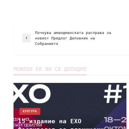
Почнува амандманската расправа за
новиот Предлог Деловник на
Собранието
МОЖЕБИ ЌЕ ВИ СЕ ДОПАДНЕ
КУЛТУРА
15 издание на ЕХО