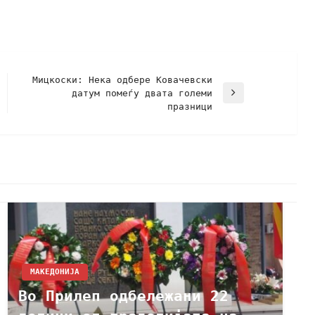
Мицкоски: Нека одбере Ковачевски
датум помеѓу двата големи
празници
МАКЕДОНИЈА
Во Прилеп одбележани 22