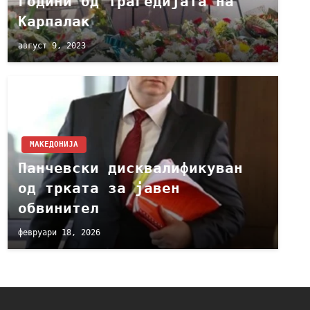
години од трагедијата на
Карпалак
август 9, 2023
МАКЕДОНИЈА
Панчевски дисквалификуван
од трката за јавен
обвинител
февруари 18, 2026