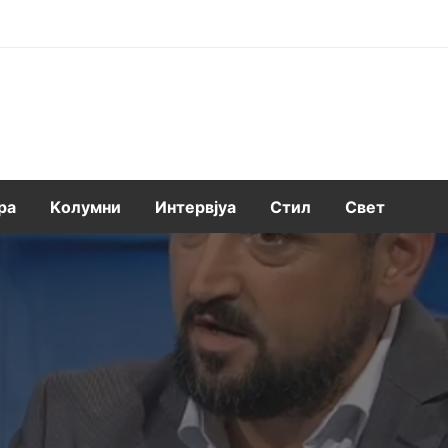
ра
Kолумни
Интервјуа
Стил
Свет