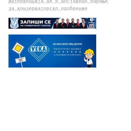
интервенција не е доставено барање
за конзерваторско одобрение