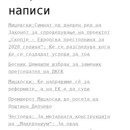
написи
Мицевски:Симнат од дневен ред на
Законот за спроведување на проектот
„Скопје – Европска престолнина за
2028 година“: Ќе се разгледува кога
ќе се создадат услови за тоа
Бесник Џемаили избран за заменик
претседател на ДКСК
Мицкоски: Ќе направиме сè за
реформите, а на ЕК е да суди
Премиерот Мицкоски во посета на
Општина Делчево
Честоева: За металната конструкција
на „Македониум“: За оваа