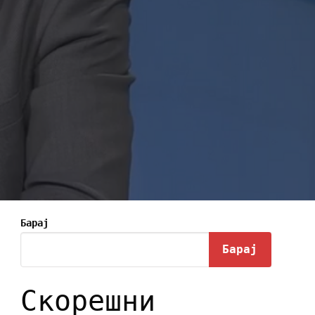
Барај
Барај
Скорешни