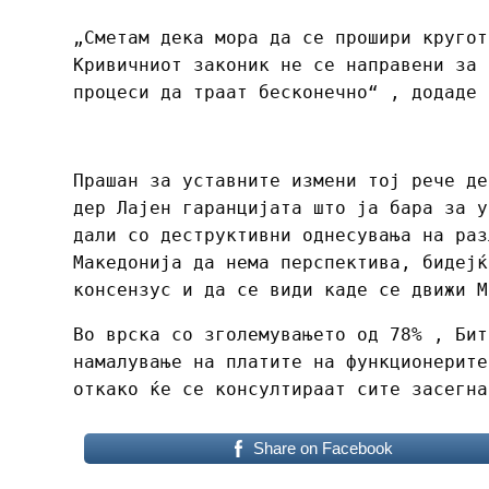
„Сметам дека мора да се прошири кругот
Кривичниот законик не се направени за 
процеси да траат бесконечно“ , додаде 
Прашан за уставните измени тој рече де
дер Лајен гаранцијата што ја бара за у
дали со деструктивни однесувања на раз
Македонија да нема перспектива, бидејќ
консензус и да се види каде се движи М
Во врска со зголемувањето од 78% , Бит
намалување на платите на функционерит
откако ќе се консултираат сите засегна
Share on Facebook