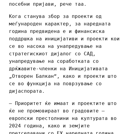
посебни пријави, рече таа.
Кога станува збор за проекти од
меѓународен карактер, за наредната
година предвидена е и финансиска
поддршка на иницијативи и проекти кои
се во насока на унапредување на
стратегискиот дијалог со САД,
унапредување на соработката со
дрќжавите-членки на Иницијативата
„Отворен Балкан“, како и проекти што
се во функција на поврзување со
дијаспората.
– Приоритет ќе имаат и проектите што
ќе не промовираат во градовите –
европски престолнини на културата во
2024 година, како и земјите
претседавачи со ЕУ наредната година,