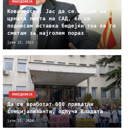
МАКЕДОНИЈА
Ковачевски: Јас да се најдам на
црната листа на САД, ќе си
поднесам оставка бидејќи тоа ќе го
сметам за најголем пораз
јуни 22, 2023
МАКЕДОНИЈА
Да се вработат 600 приватни
специјализанти, одлучи Владата
јули 25, 2024