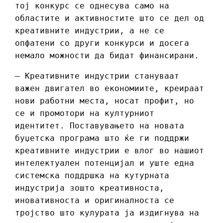
тој конкурс се однесува само на
областите и активностите што се дел од
креативните индустрии, а не се
опфатени со други конкурси и досега
немало можности да бидат финансирани.
– Креативните индустрии стануваат
важен двигател во економиите, креираат
нови работни места, носат профит, но
се и промотори на културниот
идентитет. Поставувањето на новата
буџетска програма што ќе ги поддржи
креативните индустрии е влог во нашиот
интелектуален потенцијал и уште една
системска поддршка на кутурната
индустрија зошто креативноста,
иновативноста и оригиналноста се
тројство што кулурата ја издигнува на