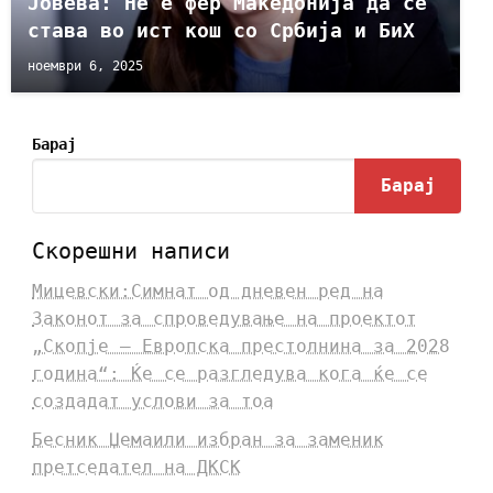
Јовева: Не е фер Македонија да се
става во ист кош со Србија и БиХ
ноември 6, 2025
Барај
Барај
Скорешни написи
Мицевски:Симнат од дневен ред на
Законот за спроведување на проектот
„Скопје – Европска престолнина за 2028
година“: Ќе се разгледува кога ќе се
создадат услови за тоа
Бесник Џемаили избран за заменик
претседател на ДКСК