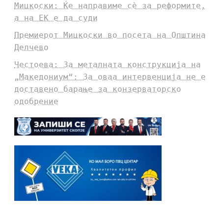
Мицкоски: Ќе направиме сè за реформите,
а на ЕК е да суди
Премиерот Мицкоски во посета на Општина
Делчево
Честоева: За металната конструкција на
„Македониум“: За оваа интервенција не е
доставено барање за конзерваторско
одобрение