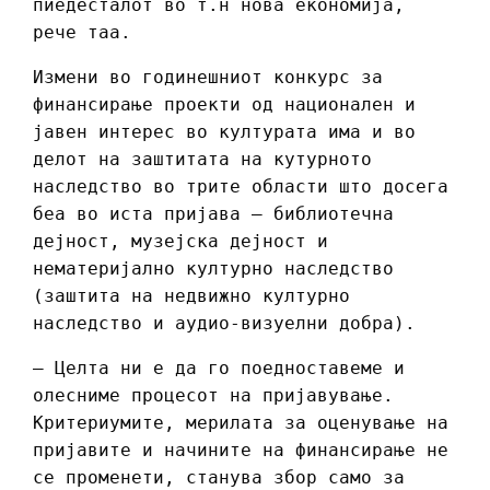
пиедесталот во т.н нова економија,
рече таа.
Измени во годинешниот конкурс за
финансирање проекти од национален и
јавен интерес во културата има и во
делот на заштитата на кутурното
наследство во трите области што досега
беа во иста пријава – библиотечна
дејност, музејска дејност и
нематеријално културно наследство
(заштита на недвижно културно
наследство и аудио-визуелни добра).
– Целта ни е да го поедноставеме и
олесниме процесот на пријавување.
Критериумите, мерилата за оценување на
пријавите и начините на финансирање не
се променети, станува збор само за