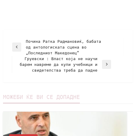
Почина Ратка Радмановиќ, бабата
од антологиската сцена во
„Последниот Македонец“
Груевски : Власт која не научи
барем навреме да купи учебници и
свидетелства треба да падне
МОЖЕБИ ЌЕ ВИ СЕ ДОПАДНЕ