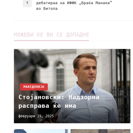
дебатираа на ИФФК „Браќа Манаки“
во Битола
МОЖЕБИ ЌЕ ВИ СЕ ДОПАДНЕ
МАКЕДОНИЈА
Стојановски: Надзорна
расправа ќе има
февруари 19, 2025