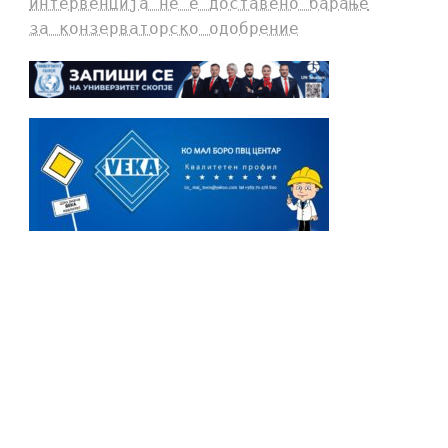
интервенција не е доставено барање
за конзерваторско одобрение