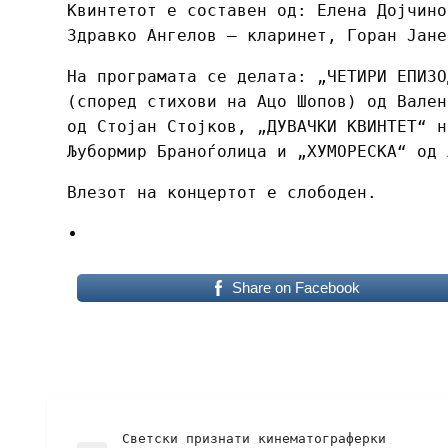
Квинтетот е составен од: Елена Дојчино
Здравко Ангелов – кларинет, Горан Јане
На програмата се делата: „ЧЕТИРИ ЕПИЗО
(според стихови на Ацо Шопов) од Вален
од Стојан Стојков, „ДУВАЧКИ КВИНТЕТ“ н
Љубормир Браноѓолица и „ХУМОРЕСКА“ од 
Влезот на концертот е слободен.
Share on Facebook
Светски признати кинематограферки