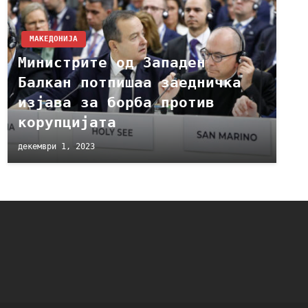
МАКЕДОНИЈА
Министрите од Западен
Балкан потпишаа заедничка
изјава за борба против
корупцијата
декември 1, 2023