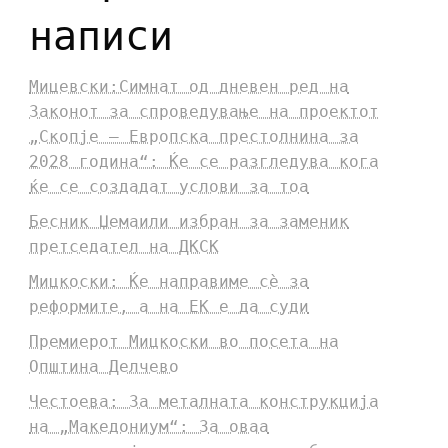
написи
Мицевски:Симнат од дневен ред на
Законот за спроведување на проектот
„Скопје – Европска престолнина за
2028 година“: Ќе се разгледува кога
ќе се создадат услови за тоа
Бесник Џемаили избран за заменик
претседател на ДКСК
Мицкоски: Ќе направиме сè за
реформите, а на ЕК е да суди
Премиерот Мицкоски во посета на
Општина Делчево
Честоева: За металната конструкција
на „Македониум“: За оваа