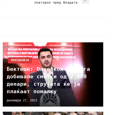
повторно пред Владата
МАКЕДОНИЈА
Бектеши: Oние кои до сега
добивале сметки од 2.000
денари, струјата ќе ја
плаќаат помалку
декември 27, 2023