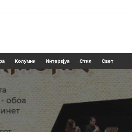
ра
Kолумни
Интервјуа
Стил
Свет