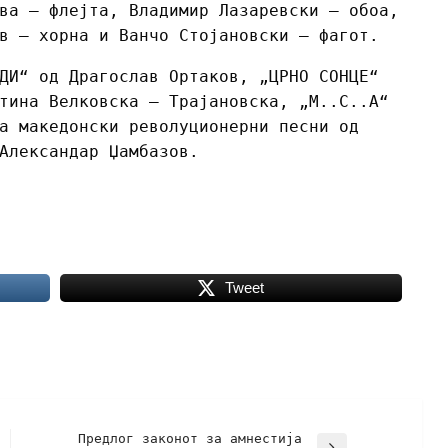
ва – флејта, Владимир Лазаревски – обоа,
в – хорна и Ванчо Стојановски – фагот.
ДИ“ од Драгослав Ортаков, „ЦРНО СОНЦЕ“
тина Велковска – Трајановска, „М..С..А“
а македонски револуционерни песни од
Александар Џамбазов.
Tweet
Предлог законот за амнестија