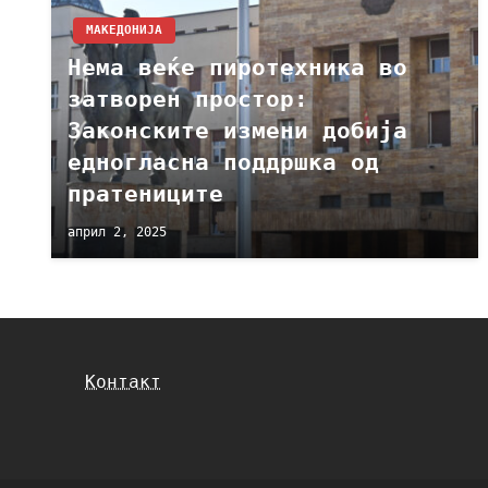
МАКЕДОНИЈА
Нема веќе пиротехника во
затворен простор:
Законските измени добија
едногласна поддршка од
пратениците
април 2, 2025
Контакт