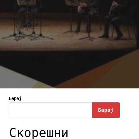
Барај
Барај
Скорешни