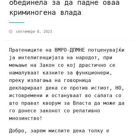
обединела за да падне оваа
криминогена влада
септември 8, 2023
Пратениците на ВМРО-ДПМНЕ потценувајќи
ја интелигенцијата на народот, при
мењање на Закон со кој драстично се
намалуваат казните за функционери,
преку излагања на говорница
декларираат дека се против истиот, НО,
истовремени и остануваат во салата со
што прават кворум за Власта да може да
го донесе законот со релативно
мнозинство!
Добро, зарем мислите дека толку е