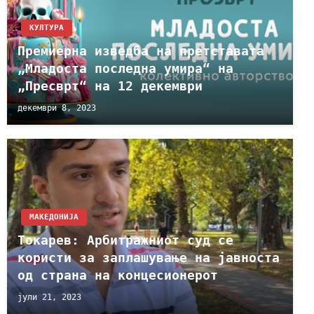
КУЛТУРА
Премиерна изведба на претставата
„Младоста последна умира“ на
„Пресврт“ на 12 декември
декември 8, 2023
МАКЕДОНИЈА
Токарев: Арбитражниот суд се
користи за заплашување на јавноста
од страна на концесионерот
јули 21, 2023