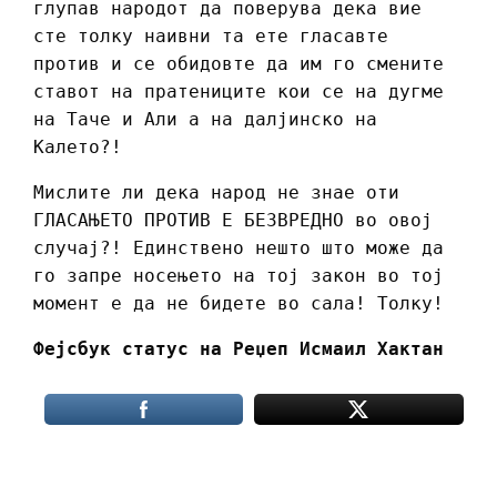
глупав народот да поверува дека вие
сте толку наивни та ете гласавте
против и се обидовте да им го смените
ставот на пратениците кои се на дугме
на Таче и Али а на далјинско на
Калето?!
Мислите ли дека народ не знае оти
ГЛАСАЊЕТО ПРОТИВ Е БЕЗВРЕДНО во овој
случај?! Единствено нешто што може да
го запре носењето на тој закон во тој
момент е да не бидете во сала! Толку!
Фејсбук статус на Реџеп Исмаил Хактан