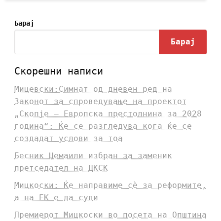
Барај
Барај
Скорешни написи
Мицевски:Симнат од дневен ред на
Законот за спроведување на проектот
„Скопје – Европска престолнина за 2028
година“: Ќе се разгледува кога ќе се
создадат услови за тоа
Бесник Џемаили избран за заменик
претседател на ДКСК
Мицкоски: Ќе направиме сè за реформите,
а на ЕК е да суди
Премиерот Мицкоски во посета на Општина