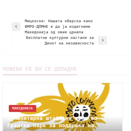
Мицкоски: Нашата обврска како
ВМРО-ДПМНЕ е да ја издигнеме
Македонија од овие црнила
Бесплатни културни настани за
Денот на независноста
МОЖЕБИ ЌЕ ВИ СЕ ДОПАДНЕ
МАКЕДОНИЈА
Хуманитарна штафетна трка во
Градски парк за поддршка на