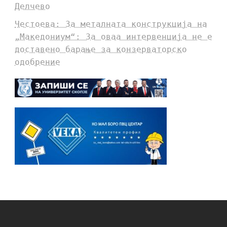
Делчево
Честоева: За металната конструкција на
„Македониум“: За оваа интервенција не е
доставено барање за конзерваторско
одобрение