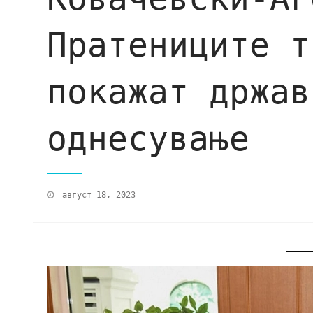
Пратениците т
покажат држав
однесување
август 18, 2023