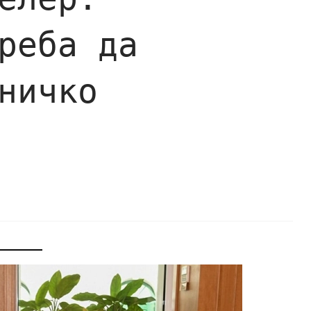
реба да
ничко