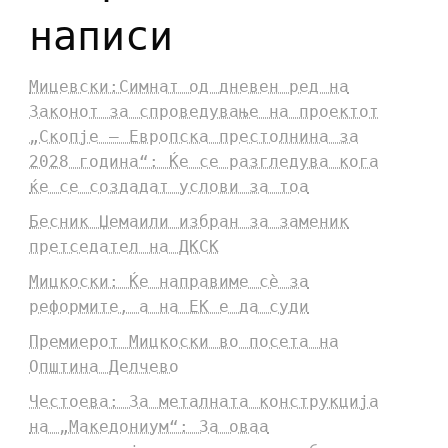
написи
Мицевски:Симнат од дневен ред на
Законот за спроведување на проектот
„Скопје – Европска престолнина за
2028 година“: Ќе се разгледува кога
ќе се создадат услови за тоа
Бесник Џемаили избран за заменик
претседател на ДКСК
Мицкоски: Ќе направиме сè за
реформите, а на ЕК е да суди
Премиерот Мицкоски во посета на
Општина Делчево
Честоева: За металната конструкција
на „Македониум“: За оваа