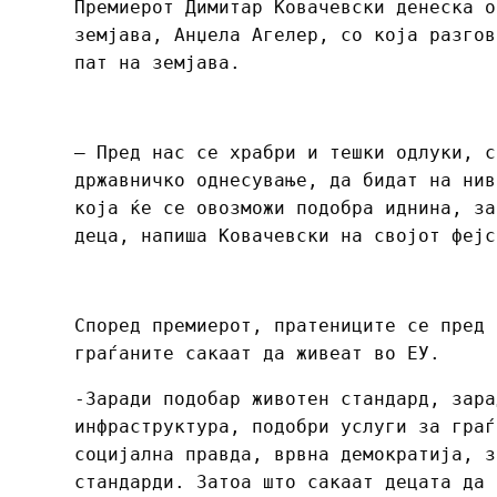
Премиерот Димитар Ковачевски денеска о
земјава, Анџела Агелер, со која разгов
пат на земјава.
– Пред нас се храбри и тешки одлуки, с
државничко однесување, да бидат на нив
која ќе се овозможи подобра иднина, за
деца, напиша Ковачевски на својот фејс
Според премиерот, пратениците се пред 
граѓаните сакаат да живеат во ЕУ.
-Заради подобар животен стандард, зара
инфраструктура, подобри услуги за граѓ
социјална правда, врвна демократија, з
стандарди. Затоа што сакаат децата да 