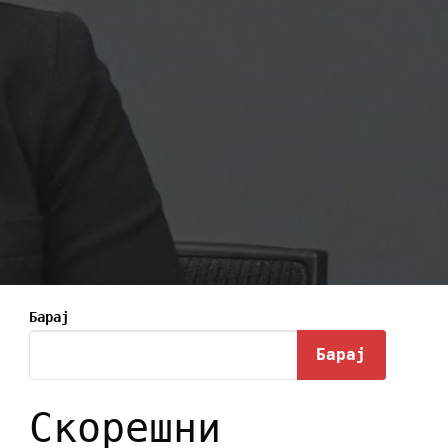
Барај
Барај
Скорешни