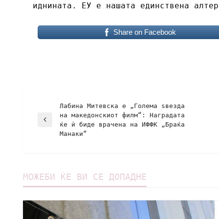
иднината. ЕУ е нашата единствена алте
Share on Facebook
Лабина Митевска е „Голема ѕвезда
на македонскиот филм“: Наградата
ќе ѝ биде врачена на ИФФК „Браќа
Манаки“
МОЖЕБИ ЌЕ ВИ СЕ ДОПАДНЕ