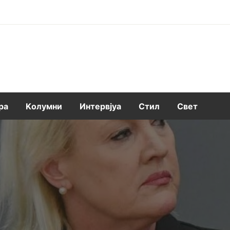
ра
Kолумни
Интервјуа
Стил
Свет