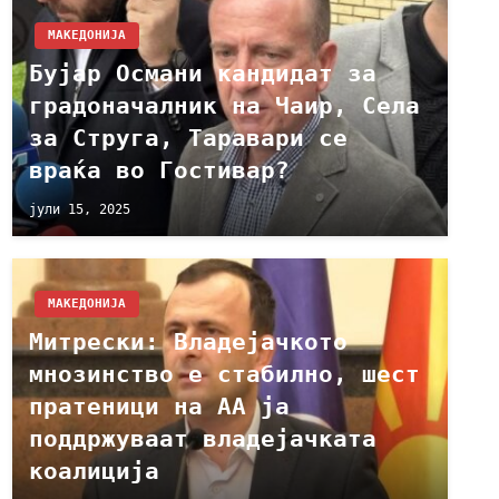
МАКЕДОНИЈА
Бујар Османи кандидат за
градоначалник на Чаир, Села
за Струга, Таравари се
враќа во Гостивар?
јули 15, 2025
МАКЕДОНИЈА
Митрески: Владејачкото
мнозинство е стабилно, шест
пратеници на АА ја
поддржуваат владејачката
коалиција