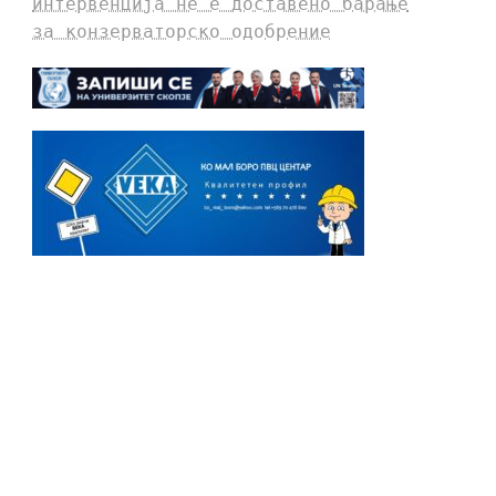
интервенција не е доставено барање
за конзерваторско одобрение