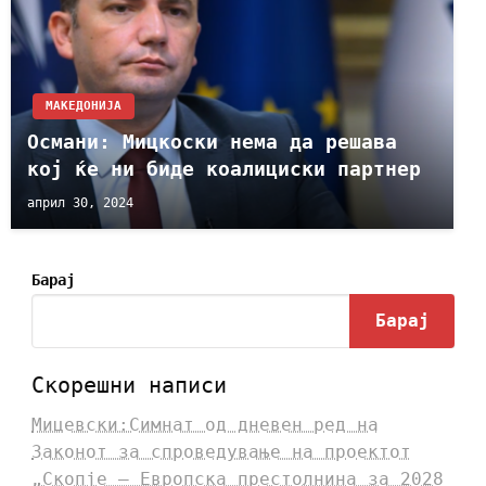
МАКЕДОНИЈА
Османи: Мицкоски нема да решава
кој ќе ни биде коалициски партнер
април 30, 2024
Барај
Барај
Скорешни написи
Мицевски:Симнат од дневен ред на
Законот за спроведување на проектот
„Скопје – Европска престолнина за 2028