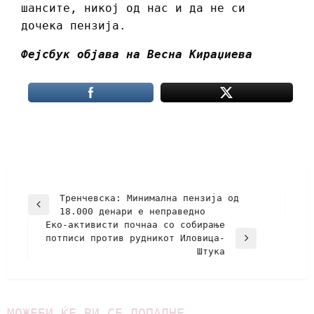
шансите, никој од нас и да не си
дочека пензија.
Фејсбук објава на Весна Кираџиева
Тренчевска: Минимална пензија од
18.000 денари е неправедно
Еко-активисти почнаа со собирање
потписи против рудникот Иловица-
Штука
МОЖЕБИ ЌЕ ВИ СЕ ДОПАДНЕ