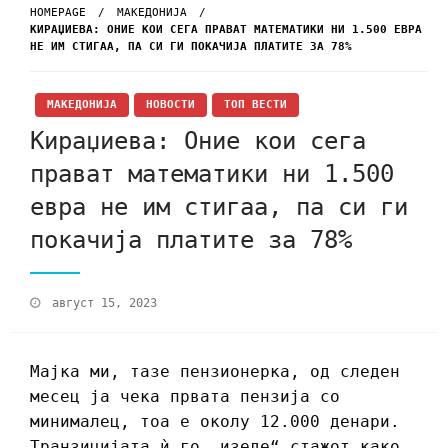
HOMEPAGE
МАКЕДОНИЈА
КИРАЏИЕВА: OНИЕ КОИ СЕГА ПРАВАТ МАТЕМАТИКИ НИ 1.500 ЕВРА
НЕ ИМ СТИГАА, ПА СИ ГИ ПОКАЧИЈА ПЛАТИТЕ ЗА 78%
МАКЕДОНИЈА
НОВОСТИ
ТОП ВЕСТИ
Кираџиева: Oние кои сега
прават математики ни 1.500
евра не им стигаа, па си ги
покачија платите за 78%
август 15, 2023
Мајка ми, тазе пензионерка, од следен
месец ја чека првата пензија со
минималец, тоа е околу 12.000 денари.
Транзицијата ѝ го „изеде“ стажот како