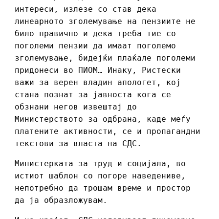
интереси, излезе со став дека
линеарното зголемување на пензиите не
било правично и дека треба тие со
поголеми пензии да имаат поголемо
зголемување, бидејќи плаќале поголеми
придонеси во ПИОМ… Инаку, Ристески
важи за верен владин апологет, кој
стана познат за јавноста кога се
обзнани негов извештај до
Министерството за одбрана, каде меѓу
платените активности, се и пропагандни
текстови за власта на СДС.
Министерката за труд и социјала, во
истиот шаблон со погоре наведениве,
непотребно да трошам време и простор
да ја образложувам.