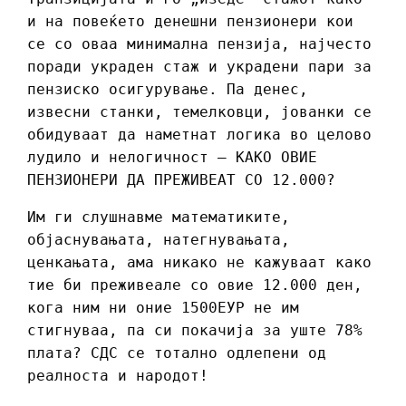
и на повеќето денешни пензионери кои
се со оваа минимална пензија, најчесто
поради украден стаж и украдени пари за
пензиско осигурување. Па денес,
извесни станки, темелковци, јованки се
обидуваат да наметнат логика во целово
лудило и нелогичност – КАКО ОВИЕ
ПЕНЗИОНЕРИ ДА ПРЕЖИВЕАТ СО 12.000?
Им ги слушнавме математиките,
објаснувањата, натегнувањата,
ценкањата, ама никако не кажуваат како
тие би преживеале со овие 12.000 ден,
кога ним ни оние 1500ЕУР не им
стигнуваа, па си покачија за уште 78%
плата? СДС се тотално одлепени од
реалноста и народот!