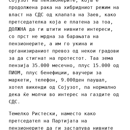
Сојузот на пензионерите, која е
продолжена рака на хибридниот режим на
власт на СДС од клапата на Заев, како
претседателка која е платена за тоа,
ДОЛЖНА да ги штити нивните интереси,
со прст не мрдна за барањата на
пензионерите, а им го укина и
организираниот превоз од некои градови
за да стигнат на протестот. Таа зема
пензија 35.000 месечно, плус 15.000 од
ПИОМ, плус бенефиции, ваучери за
маркети, телефон, 9.000ден паушал,
хотел викенди од Сојузот, па нормално
дека ќе молчи во интерес на газдите од
СДС.
Темелко Ристески, наместо како
претседател на Партијата на
пензионерите да ги застапува нивните