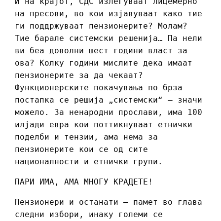
И на крајот, СДС излегуваат лицемерно
на пресови, во кои изјавуваат како тие
ги поддржуваат пензионерите? Молам?
Тие барале системски решенија… Па нели
ви беа доволни шест години власт за
ова? Колку години мислите дека имаат
пензионерите за да чекаат?
Функционерските покачувања по брза
постапка се решија „системски“ – значи
можело. За ненародни прослави, има 100
илјади евра кои поттикнуваат етнички
поделби и тензии, ама нема за
пензионерите кои се од сите
националности и етнички групи.
ПАРИ ИМА, АМА МНОГУ КРАДЕТЕ!
Пензионери и останати – памет во глава
следни избори, инаку големи се