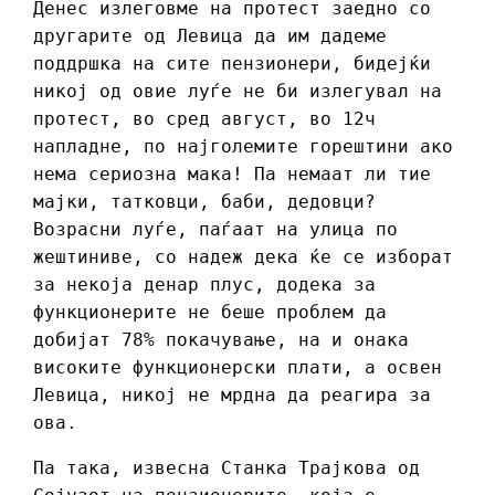
Денес излеговме на протест заедно со
другарите од Левица да им дадеме
поддршка на сите пензионери, бидејќи
никој од овие луѓе не би излегувал на
протест, во сред август, во 12ч
напладне, по најголемите горештини ако
нема сериозна мака! Па немаат ли тие
мајки, татковци, баби, дедовци?
Возрасни луѓе, паѓаат на улица по
жештиниве, со надеж дека ќе се изборат
за некоја денар плус, додека за
функционерите не беше проблем да
добијат 78% покачување, на и онака
високите функционерски плати, а освен
Левица, никој не мрдна да реагира за
ова.
Па така, извесна Станка Трајкова од