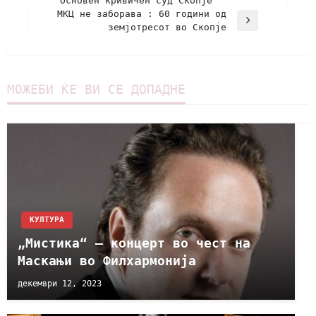
Основен кривичен суд Скопје
МКЦ не заборава : 60 години од
земјотресот во Скопје
МОЖЕБИ ЌЕ ВИ СЕ ДОПАДНЕ
КУЛТУРА
„Мистика“ – концерт во чест на
Маскањи во Филхармонија
декември 12, 2023