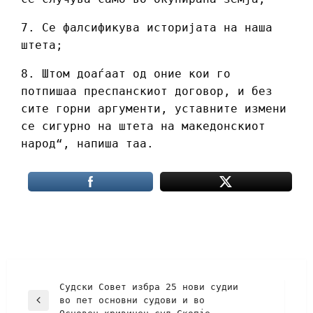
7. Се фалсификува историјата на наша
штета;
8. Штом доаѓаат од оние кои го
потпишаа преспанскиот договор, и без
сите горни аргументи, уставните измени
се сигурно на штета на македонскиот
народ“, напиша таа.
Судски Совет избра 25 нови судии
во пет основни судови и во