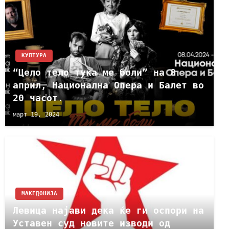
КУЛТУРА
“Цело тело тука ме боли” на 8
април, Национална Опера и Балет во
20 часот.
март 19, 2024
МАКЕДОНИЈА
Левица најави дека ќе ги оспори на
Уставен суд новите изводи од