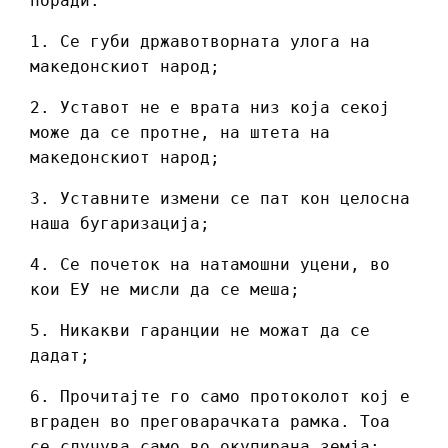
поради:
1. Се губи државотворната улога на
македонскиот народ;
2. Уставот не е врата низ која секој
може да се протне, на штета на
македонскиот народ;
3. Уставните измени се пат кон целосна
наша бугаризација;
4. Се почеток на натамошни уцени, во
кои ЕУ не мисли да се меша;
5. Никакви гаранции не можат да се
дадат;
6. Прочитајте го само протоколот кој е
вграден во преговарачката рамка. Тоа
се случува само во окупирана земја;