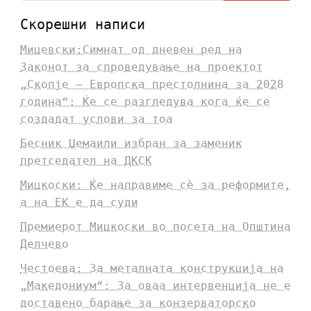
Скорешни написи
Мицевски:Симнат од дневен ред на
Законот за спроведување на проектот
„Скопје – Европска престолнина за 2028
година“: Ќе се разгледува кога ќе се
создадат услови за тоа
Бесник Џемаили избран за заменик
претседател на ДКСК
Мицкоски: Ќе направиме сè за реформите,
а на ЕК е да суди
Премиерот Мицкоски во посета на Општина
Делчево
Честоева: За металната конструкција на
„Македониум“: За оваа интервенција не е
доставено барање за конзерваторско