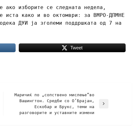
е ако изборите се следната недела,
е иста како и во октомври: за ВМРО-ДПМНЕ
одека ДУИ ја зголеми поддршката од 7 на
Tweet
Маричиќ по „сопствено мислење“во
Вашингтон. Средби со О’Брајан,
Ескобар и Брукс, теми на
разговорите и уставните измени