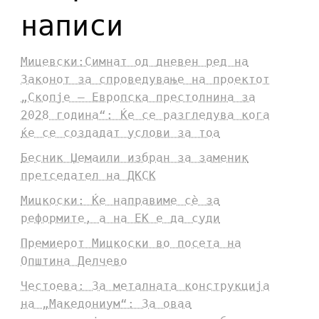
написи
Мицевски:Симнат од дневен ред на
Законот за спроведување на проектот
„Скопје – Европска престолнина за
2028 година“: Ќе се разгледува кога
ќе се создадат услови за тоа
Бесник Џемаили избран за заменик
претседател на ДКСК
Мицкоски: Ќе направиме сè за
реформите, а на ЕК е да суди
Премиерот Мицкоски во посета на
Општина Делчево
Честоева: За металната конструкција
на „Македониум“: За оваа