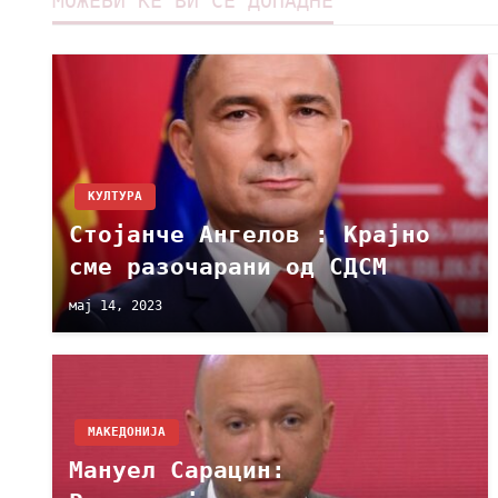
МОЖЕБИ ЌЕ ВИ СЕ ДОПАДНЕ
КУЛТУРА
Стојанче Ангелов : Крајно
сме разочарани од СДСМ
мај 14, 2023
МАКЕДОНИЈА
Мануел Сарацин: