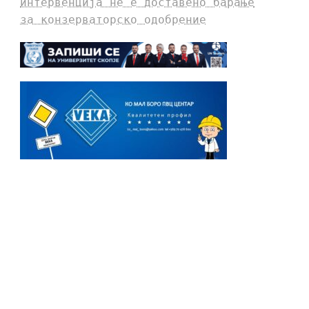
интервенција не е доставено барање
за конзерваторско одобрение