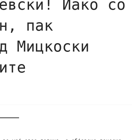
евски! Иако со
н, пак
д Мицкоски
ите