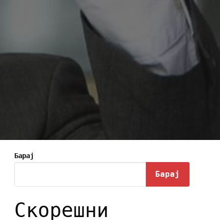
Барај
Барај
Скорешни