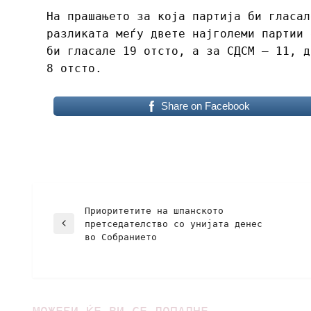
На прашањето за која партија би гласал
разликата меѓу двете најголеми партии 
би гласале 19 отсто, а за СДСМ – 11, д
8 отсто.
Share on Facebook
Приоритетите на шпанското
претседателство со унијата денес
во Собранието