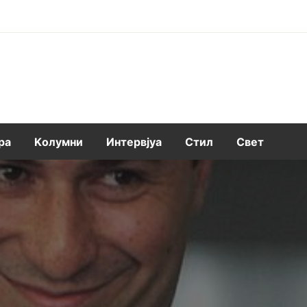
ра
Kолумни
Интервјуа
Стил
Свет