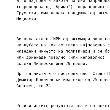
И во најновата анкета на ИРИ направена
(спроведена од „Брима“), поранешниот п
Груевски, има повеќе поддршка од актуе
Мицкоски.
Во анкетата на ИРИ од октомври оваа го
на луѓето на кои се гледа најповолно с
наведени имињата на политичари и се ба
или донекаде поволно (или неповолно), 
додека Мицкоски има 29 поени.
Прв на листата е претседателот Стево П
Димитар Ковачевски има скор од 25 поен
Апасиев, со 24.
Речиси истите резултати беа и на анкет