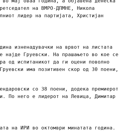
 во мај оваа година, а објавена денеска
ретседател на ВМРО-ДПМНЕ, Никола
лниот лидер на партијата, Христијан
дина изненадувачки на врвот на листата
е најде Груевски. На прашањето во кое се
ра од испитаникот да ги оцени поволно
Груевски има позитивен скор од 30 поени,
ендаровски со 38 поени, додека премиерот
и. По него е лидерот на Левица, Димитар
ата на ИРИ во октомври минатата година.