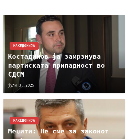
МАКЕДОНИЈА
Костадинов ја замрзнува
партиската припадност во
СДСМ
јули 3, 2025
МАКЕДОНИЈА
Меџити: Не сме за законот