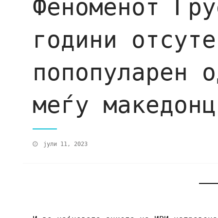
Феноменот Гру
години отсуте
попопуларен о
меѓу македонц
јули 11, 2023