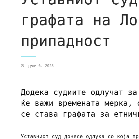
графата на Ло
припадност
јули 6, 2023
Додека судиите одлучат за
ќе важи времената мерка, 
се става графата за етнич
Уставниот суд донесе одлука со која пр