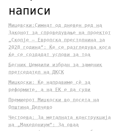
написи
Мицевски:Симнат од дневен ред на
Законот за спроведување на проектот
„Скопје – Европска престолнина за
2028 година“: Ќе се разгледува кога
ќе се создадат услови за тоа
Бесник Џемаили избран за заменик
претседател на ДКСК
Мицкоски: Ќе направиме сè за
реформите, а на ЕК е да суди
Премиерот Мицкоски во посета на
Општина Делчево
Честоева: За металната конструкција
на „Македониум“: За оваа