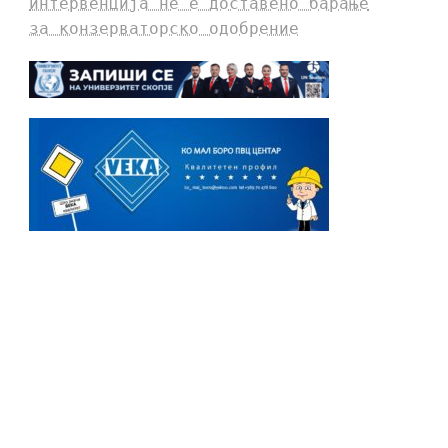
интервенција не е доставено барање
за конзерваторско одобрение