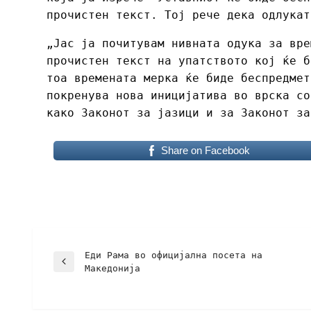
прочистен текст. Тој рече дека одлукат
„Јас ја почитувам нивната одука за вре
прочистен текст на упатството кој ќе б
тоа времената мерка ќе биде беспредмет
покренува нова иницијатива во врска со
како Законот за јазици и за Законот за
Share on Facebook
Еди Рама во официјална посета на
Македонија