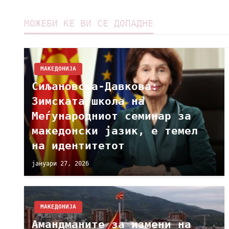
МОЖЕБИ ЌЕ ВИ СЕ ДОПАДНЕ
МАКЕДОНИЈА
Сиљановска-Давкова:
Зимската школа на
Меѓународниот семинар за
македонски јазик, е темел
на идентитетот
јануари 27, 2026
МАКЕДОНИЈА
Амандманите за измени на