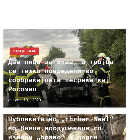
МАКЕДОНИЈА
Две лица загинаа, а тројца
се тешко повредени во
сообраќајната несреќа кај
Росоман
август 10, 2023
КУЛТУРА
Публиката во „Ehrbar Saal“
во Виена воодушевена со
извици „Браво“ и долги