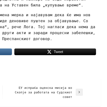
а на Уставен била „купување време“.
мена мерка и најавувам дека ќе има нов
иде деновиве пуштен за објавување. Со
на“, рече Лога. Тој нагласи дека нема да
 други акти и заради процесни забелешки,
 Преспанскиот договор.
Tweet
ЕУ испраќа оценска мисија во
Скопје за работата на Судскиот
совет