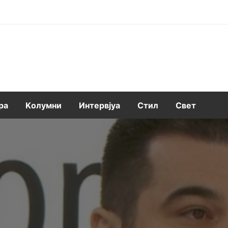
ра
Kолумни
Интервјуа
Стил
Свет