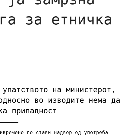
га за етничка
 упатството на министерот,
односно во изводите нема да
ка припадност
ивремено го стави надвор од употреба