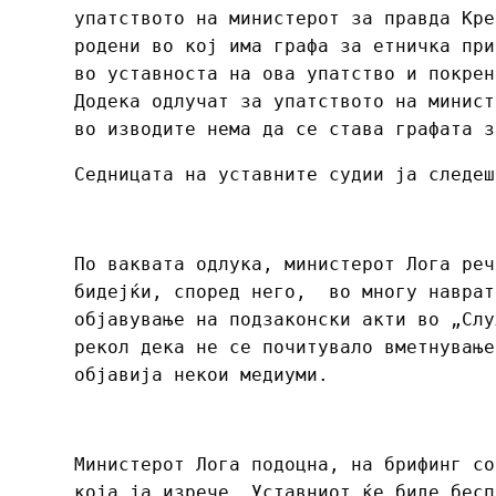
упатството на министерот за правда Кре
родени во кој има графа за етничка при
во уставноста на ова упатство и покрен
Додека одлучат за упатството на минист
во изводите нема да се става графата з
Седницата на уставните судии ја следеш
По ваквата одлука, министерот Лога реч
бидејќи, според него, во многу наврат
објавување на подзаконски акти во „Слу
рекол дека не се почитувало вметнување
објавија некои медиуми.
Министерот Лога подоцна, на брифинг со
која ja изрече Уставниот ќе биде бесп