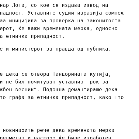
нар Лога, со кое се издава извод на
падност. Уставните судии изразија сомнеж
аа иницијива за проверка на законитоста.
ерот, ќе важи времената мерка, односно
а етничка припадност.
е и министерот за правда од публика.
е дека се отвора Пандорината кутија,
и не бил почитуван уставниот рок за
жбен весник“. Подоцна демантираше дека
то графа за етничка припадност, како што
 новинарите рече дека времената мерка
редметна и наскоро ќе биде изработен