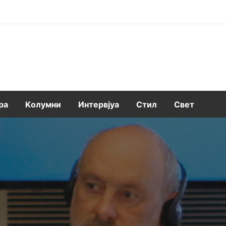
ра
Kолумни
Интервјуа
Стил
Свет