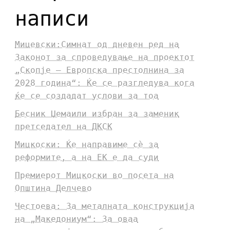
написи
Мицевски:Симнат од дневен ред на
Законот за спроведување на проектот
„Скопје – Европска престолнина за
2028 година“: Ќе се разгледува кога
ќе се создадат услови за тоа
Бесник Џемаили избран за заменик
претседател на ДКСК
Мицкоски: Ќе направиме сè за
реформите, а на ЕК е да суди
Премиерот Мицкоски во посета на
Општина Делчево
Честоева: За металната конструкција
на „Македониум“: За оваа