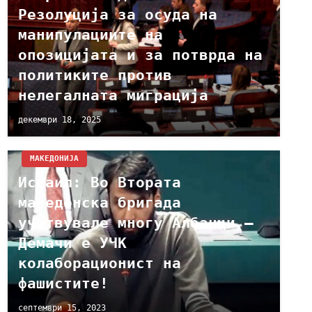
Резолуција за осуда на
манипулациите на
опозицијата и за потврда на
политиките против
нелегалната миграција
декември 18, 2025
МАКЕДОНИЈА
Исмаил: Во Втората
македонска бригада
учетвувале многу Албанци –
Демачи е УЧК
колаборационист на
фашистите!
септември 15, 2023