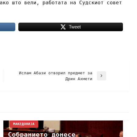
ако што вели, работата на Судскиот совет
Tweet
Ислам Абази отворил предмет за
Дрин Ахмети
МАКЕДОНИЈА
Собранието донесе