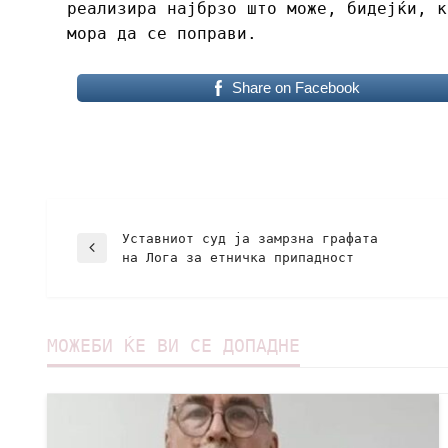
реализира најбрзо што може, бидејќи, к
мора да се поправи.
Share on Facebook
Уставниот суд ја замрзна графата
на Лога за етничка припадност
МОЖЕБИ ЌЕ ВИ СЕ ДОПАДНЕ