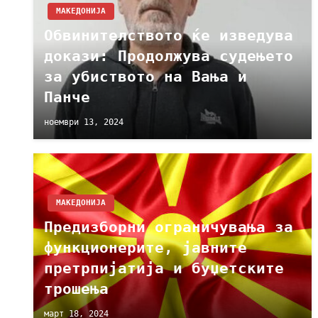
МАКЕДОНИЈА
Обвинителството ќе изведува
докази: Продолжува судењето
за убиството на Вања и
Панче
ноември 13, 2024
МАКЕДОНИЈА
Предизборни ограничувања за
функционерите, јавните
претрпијатија и буџетските
трошења
март 18, 2024