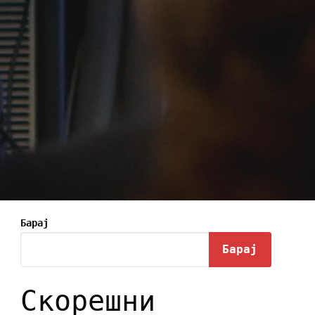
Барај
Барај
Скорешни