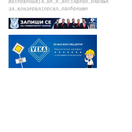
интервенција не е доставено барање
за конзерваторско одобрение