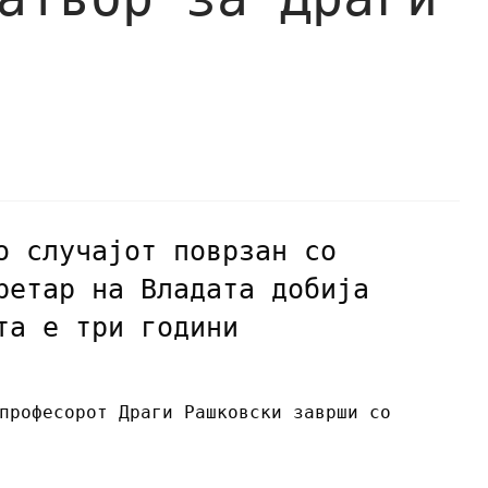
о случајот поврзан со
ретар на Владата добија
та е три години
професорот Драги Рашковски заврши со