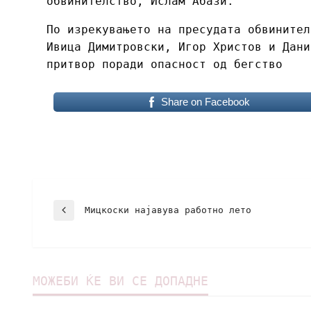
обвинителство, Ислам Абази.
По изрекувањето на пресудата обвинител
Ивица Димитровски, Игор Христов и Дани
притвор поради опасност од бегство
Share on Facebook
Мицкоски најавува работно лето
МОЖЕБИ ЌЕ ВИ СЕ ДОПАДНЕ