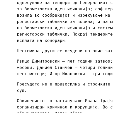
однесуваше на тендери од Генералниот с
за биометриска идентификација; софтвер
возила во сообраќајот и изрекување на 
регистарски таблички за возила; и на м
на биометриска идентификација и систем
регистарски таблички. Покрај тендерите
исплата на хонорари.
Шестемина други се осудени на овие зат
Ивица Димитровски – пет години затвор;
месеци; Даниел Станчев – четири години
шест месеци; Игор Ивановски – три годи
Пресудата не е правосилна и странките 
суд.
Обвинението го застапуваше Ивана Трајч
организиран криминал и корупција. Во с