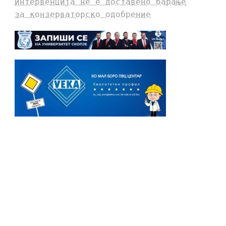
интервенција не е доставено барање
за конзерваторско одобрение