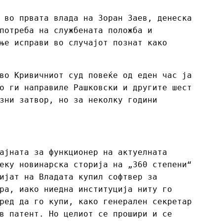
 во првата влада на Зоран Заев, денеска
потреба на службената положба и
ње исправи во случајот познат како
во Кривичниот суд повеќе од еден час ја
о ги направиле Рашковски и другите шест
зни затвор, но за неколку години
ајната за функционер на актуелната
еку новинарска сторија на „360 степени“
ијат на Владата купил софтвер за
ра, иако ниедна институција ниту го
ред да го купи, како генерален секретар
в патент. Но целиот се прошири и се