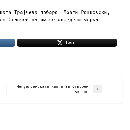
ката Трајчева побара, Драги Рашковски,
ел Станчев да им се определи мерка
Tweet
Меѓуалбанската кавга за Отворен
Балкан