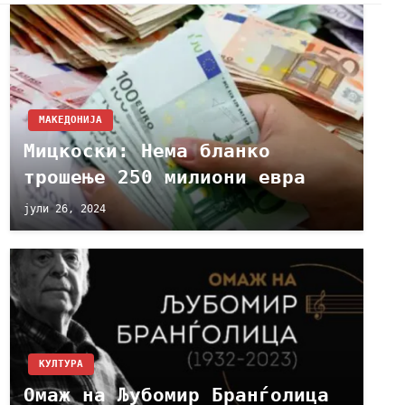
МАКЕДОНИЈА
Мицкоски: Нема бланко
трошење 250 милиони евра
јули 26, 2024
КУЛТУРА
Омаж на Љубомир Бранѓолица