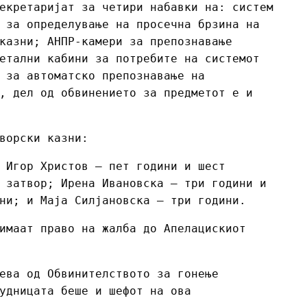
екретаријат за четири набавки на: систем
 за определување на просечна брзина на
казни; АНПР-камери за препознавање
етални кабини за потребите на системот
 за автоматско препознавање на
, дел од обвинението за предметот е и
ворски казни:
 Игор Христов – пет години и шест
 затвор; Ирена Ивановска – три години и
ни; и Маја Силјановска – три години.
имаат право на жалба до Апелацискиот
ева од Обвинителството за гонење
удницата беше и шефот на ова