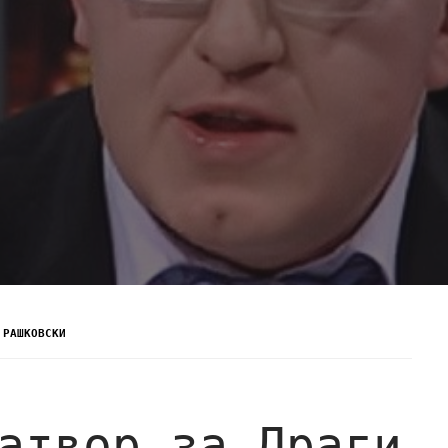
 РАШКОВСКИ
атвор за Драги