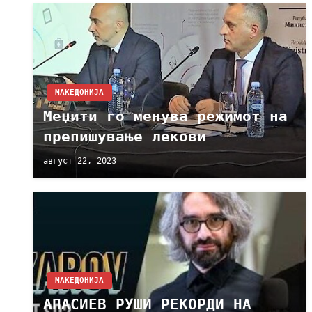
МАКЕДОНИЈА
Меџити го менува режимот на
препишување лекови
август 22, 2023
МАКЕДОНИЈА
АПАСИЕВ РУШИ РЕКОРДИ НА