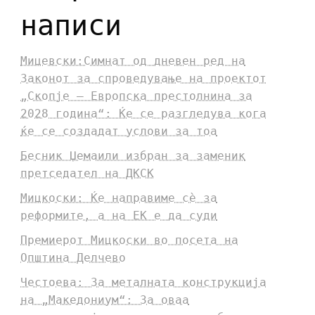
написи
Мицевски:Симнат од дневен ред на
Законот за спроведување на проектот
„Скопје – Европска престолнина за
2028 година“: Ќе се разгледува кога
ќе се создадат услови за тоа
Бесник Џемаили избран за заменик
претседател на ДКСК
Мицкоски: Ќе направиме сè за
реформите, а на ЕК е да суди
Премиерот Мицкоски во посета на
Општина Делчево
Честоева: За металната конструкција
на „Македониум“: За оваа