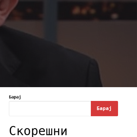
Барај
Барај
Скорешни