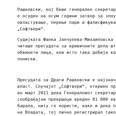
Рашковски, кој беше генерален секретар
е осуден на осум години затвор за злоу
овластување, перење пари и фалисфикува
„Софтвери“.
Судијката Фанка Јанчулева-Михаиловска 
читаше пресудата за кривичните дела шт
обвинети лица, кои исто така добија ка
пониски.
Пресудата за Драги Рашковски е најзнач
власт. Случајот „Софтвери“, откриен пр
во март 2021 дека Генералниот секретар
сообраќајни прекршоци вреден 81 000 ев
барала, ниту го користи, како и дека п
на Владата, тој лично регистрирал тако