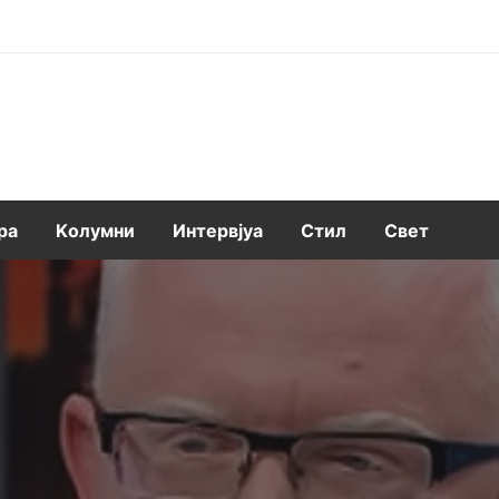
ра
Kолумни
Интервјуа
Стил
Свет