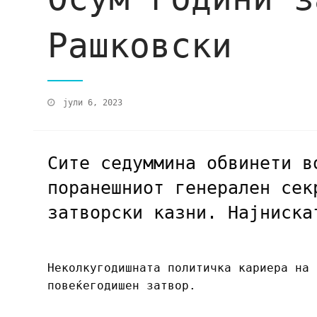
Рашковски
јули 6, 2023
Сите седуммина обвинети в
поранешниот генерален сек
затворски казни. Најниска
Неколкугодишната политичка кариера на 
повеќегодишен затвор.