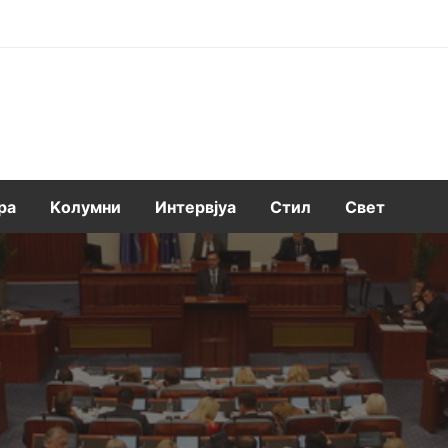
ра
Kолумни
Интервјуа
Стил
Свет