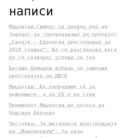
написи
Мицевски:Симнат од дневен ред на
Законот за спроведување на проектот
„Скопје – Европска престолнина за
2028 година“: Ќе се разгледува кога
ќе се создадат услови за тоа
Бесник Џемаили избран за заменик
претседател на ДКСК
Мицкоски: Ќе направиме сè за
реформите, а на ЕК е да суди
Премиерот Мицкоски во посета на
Општина Делчево
Честоева: За металната конструкција
на „Македониум“: За оваа