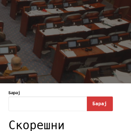
Барај
Барај
Скорешни