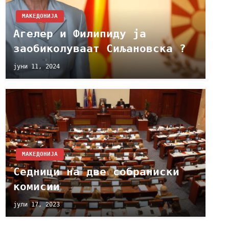
МАКЕДОНИЈА
Агелер и Филипиду ја
заобиколуваат Сиљановска ?
јуни 11, 2024
МАКЕДОНИЈА
Седници на две собраниски
комисии
јули 17, 2023