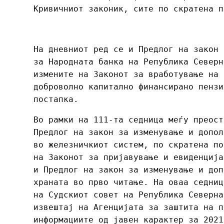
Кривичниот законик, сите по скратена 
На дневниот ред се и Предлог на закон 
за Народната банка на Република Северн
измените на Законот за вработување на 
доброволно капитално финансирано пензи
постапка.
Во рамки на 111-та седница меѓу преост
Предлог на закон за изменување и допол
во железничкиот систем, по скратена по
на Законот за пријавување и евиденција
и Предлог на закон за изменување и доп
храната во прво читање. На оваа седниц
на Судскиот совет на Република Северна
извештај на Агенцијата за заштита на п
информациите од јавен карактер за 2021