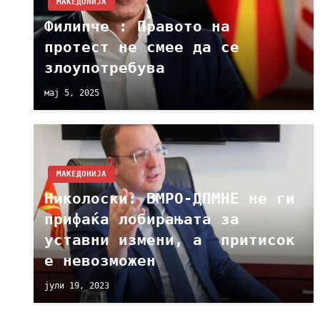
МАКЕДОНИЈА
Филипче : Правото на
протест не смее да се
злоупотребува
мај 5, 2025
МАКЕДОНИЈА
Николоски: ВМРО-ДПМНЕ не ги
прифаќа лобирањата за
уставни измени, а притисок
е невозможен
јули 19, 2023