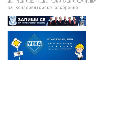
интервенција не е доставено барање
за конзерваторско одобрение