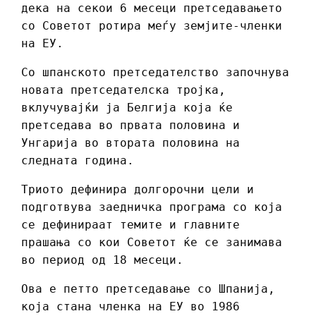
дека на секои 6 месеци претседавањето
со Советот ротира меѓу земјите-членки
на ЕУ.
Со шпанското претседателство започнува
новата претседателска тројка,
вклучувајќи ја Белгија која ќе
претседава во првата половина и
Унгарија во втората половина на
следната година.
Триото дефинира долгорочни цели и
подготвува заедничка програма со која
се дефинираат темите и главните
прашања со кои Советот ќе се занимава
во период од 18 месеци.
Ова е петто претседавање со Шпанија,
која стана членка на ЕУ во 1986