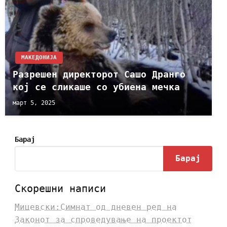
МАКЕДОНИЈА
Разрешен директорот Сашо Дранго
кој се сликаше со убиена мечка
март 5, 2025
Барај
Барај
Скорешни написи
Мицевски:Симнат од дневен ред на
Законот за спроведување на проектот