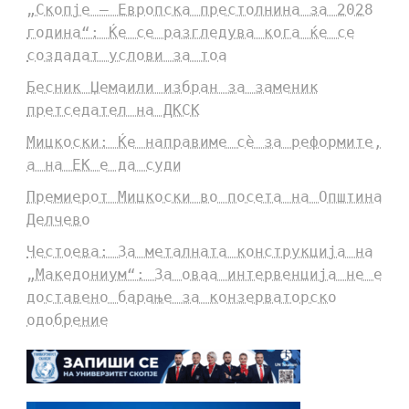
„Скопје – Европска престолнина за 2028
година“: Ќе се разгледува кога ќе се
создадат услови за тоа
Бесник Џемаили избран за заменик
претседател на ДКСК
Мицкоски: Ќе направиме сè за реформите,
а на ЕК е да суди
Премиерот Мицкоски во посета на Општина
Делчево
Честоева: За металната конструкција на
„Македониум“: За оваа интервенција не е
доставено барање за конзерваторско
одобрение