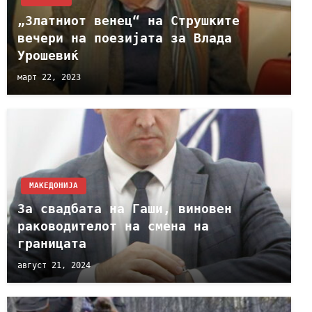
„Златниот венец“ на Струшките
вечери на поезијата за Влада
Урошевиќ
март 22, 2023
МАКЕДОНИЈА
За свадбата на Гаши, виновен
раководителот на смена на
границата
август 21, 2024