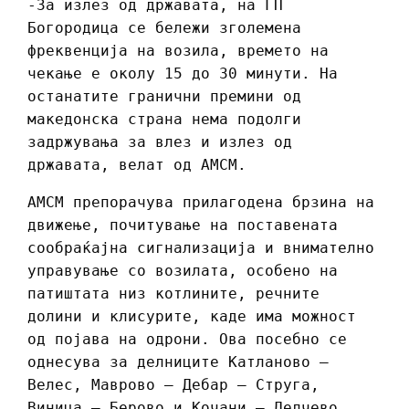
-За излез од државата, на ГП
Богородица се бележи зголемена
фреквенција на возила, времето на
чекање е околу 15 до 30 минути. На
останатите гранични премини од
македонска страна нема подолги
задржувања за влез и излез од
државата, велат од АМСМ.
АМСМ препорачува прилагодена брзина на
движење, почитување на поставената
сообраќајна сигнализација и внимателно
управување со возилата, особено на
патиштата низ котлините, речните
долини и клисурите, каде има можност
од појава на одрони. Ова посебно се
однесува за делниците Катланово –
Велес, Маврово – Дебар – Струга,
Виница – Берово и Кочани – Делчево.