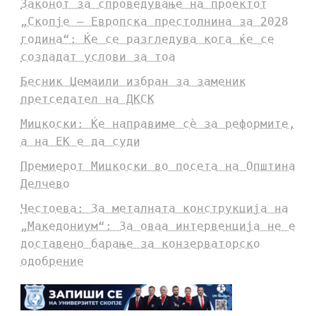
Законот за спроведување на проектот
„Скопје – Европска престолнина за 2028
година“: Ќе се разгледува кога ќе се
создадат услови за тоа
Бесник Џемаили избран за заменик
претседател на ДКСК
Мицкоски: Ќе направиме сè за реформите,
а на ЕК е да суди
Премиерот Мицкоски во посета на Општина
Делчево
Честоева: За металната конструкција на
„Македониум“: За оваа интервенција не е
доставено барање за конзерваторско
одобрение