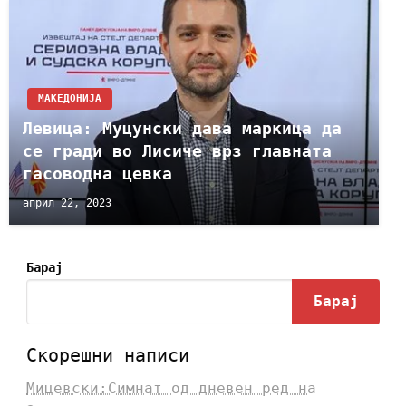
МАКЕДОНИЈА
Левица: Муцунски дава маркица да
се гради во Лисиче врз главната
гасоводна цевка
април 22, 2023
Барај
Барај
Скорешни написи
Мицевски:Симнат од дневен ред на