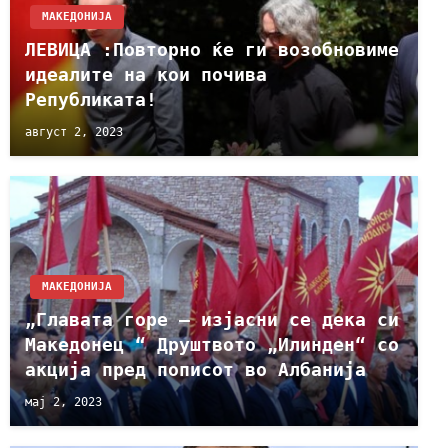
МАКЕДОНИЈА
ЛЕВИЦА :Повторно ќе ги возобновиме
идеалите на кои почива
Републиката!
август 2, 2023
МАКЕДОНИЈА
„Главата горе – изјасни се дека си
Македонец “ Друштвото „Илинден“ со
акција пред пописот во Албанија
мај 2, 2023