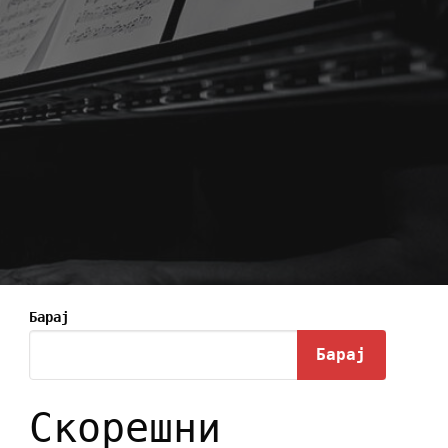
Барај
Барај
Скорешни