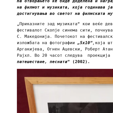
На отворањето ќе биде доделена и награ
на филмот и музиката, која годинава ја
достигнувања во светот на филмската му
„Приказните зад музиката“ кои веќе дев
фестивалот Скопје синема сити, почнув
С. Македонија. Почетокот на фестивалск
изложбата на фотографии
„5
x10
“
,
која шт
Аргакијева, Огнен Ацевски, Роберт Атан
Рајхл. Во 20 часот следува проекција
патешествие, песната
“
(2002)
.