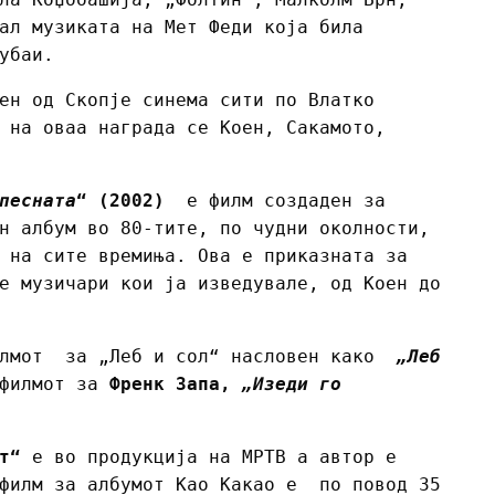
ал музиката на Мет Феди која била
убаи.
ен од Скопје синема сити по Влатко
 на оваа награда се Коен, Сакамото,
песната
“
(2002)
е филм создаден за
н албум во 80-тите, по чудни околности,
 на сите времиња. Ова е приказната за
е музичари кои ја изведувале, од Коен до
филмот за „Леб и сол“ насловен како
„Леб
 филмот за
Френк Запа,
„Изеди го
т
“
е во продукција на МРТВ а автор е
 филм за албумот Као Какао е по повод 35