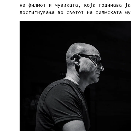
на филмот и музиката, која годинава ја
достигнувања во светот на филмската му