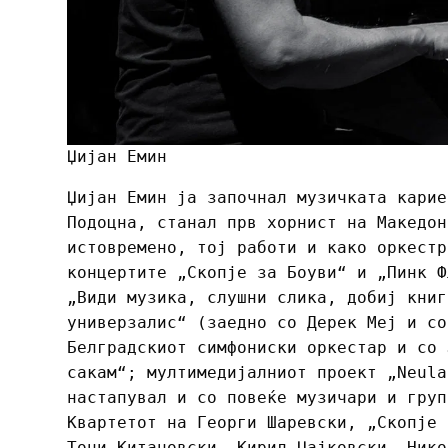
Џијан Емин
Џијан Емин ја започнал музичката карие
Подоцна, станал прв хорнист на Македон
истовремено, тој работи и како оркестр
концертите „Скопје за Боуви“ и „Пинк Ф
„Види музика, слушни слика, добиј книг
универзалис“ (заедно со Дерек Меј и со
Белградскиот симфониски оркестар и со 
сакам“; мултимедијалниот проект „Neula
настапувал и со повеќе музичари и груп
Квартетот на Георги Шаревски, „Скопје 
Тони Китановски, Кирил Џајковски, Нико