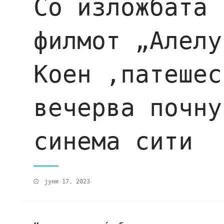
Со изложбата 
филмот „Алелу
Коен ,патешес
вечерва почну
синема сити
јуни 17, 2023