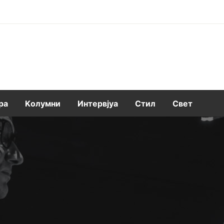
ра
Kолумни
Интервјуа
Стил
Свет