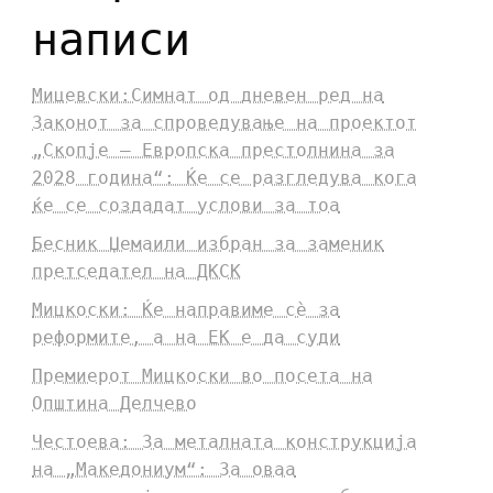
написи
Мицевски:Симнат од дневен ред на
Законот за спроведување на проектот
„Скопје – Европска престолнина за
2028 година“: Ќе се разгледува кога
ќе се создадат услови за тоа
Бесник Џемаили избран за заменик
претседател на ДКСК
Мицкоски: Ќе направиме сè за
реформите, а на ЕК е да суди
Премиерот Мицкоски во посета на
Општина Делчево
Честоева: За металната конструкција
на „Македониум“: За оваа