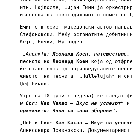
итн. Најпосле, Џијан Емин ја оркестрир
изведена на новогодишниот огномет во Д
Емин е вториот македонски автор наград
Стефановски. Меќу останатите добитници
Кејв, Боуви, Њу ордер.
„Алелуја: Леонард Коен, патешествие, 
песната на
Леонард Коен
која од отфрле
ќе стане една од најизведуваните песни
животот на песната „Hallelujah“ и сит
Џеф Бакли
.
Утре на 18 јуни ( недела) ќе следат 
и Сол: Као Какао – Вкус на успехот
“ и
прашањето: Запа со свои зборови“.
„
Леб и Сол: Као Какао – Вкус на успехо
Александра Јовановска. Документарниот