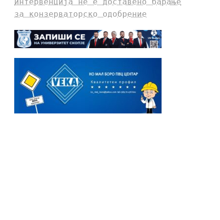
интервенција не е доставено барање
за конзерваторско одобрение