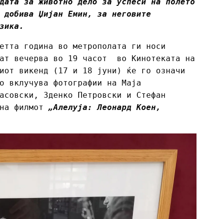
дата за животно дело за успеси на полето
 добива Џијан Емин, за неговите
зика.
етта година во метрополата ги носи
аат вечерва во 19 часот во Кинотеката на
иот викенд (17 и 18 јуни) ќе го означи
о вклучува фотографии на Маја
асовски, Зденко Петровски и Стефан
 на филмот
„Алелуја: Леонард Коен,