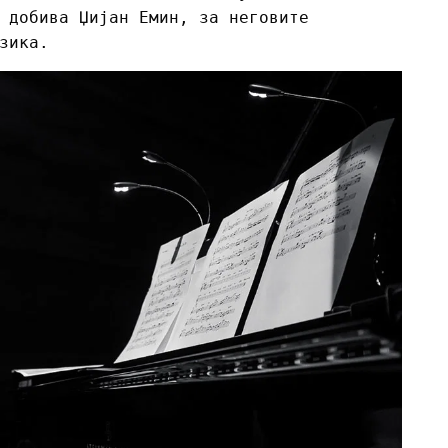
 добива Џијан Емин, за неговите
зика.