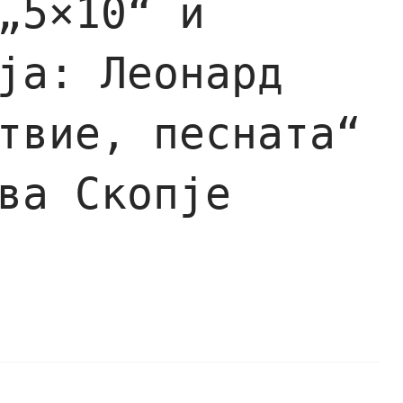
„5×10“ и
ја: Леонард
твие, песната“
ва Скопје