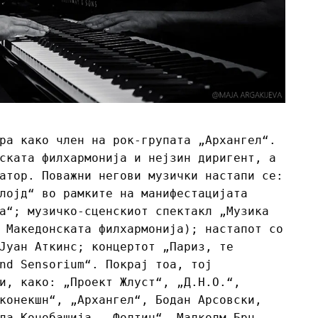
ра како член на рок-групата „Архангел“.
ската филхармонија и нејзин диригент, а
атор. Поважни негови музички настапи се:
лојд“ во рамките на манифестацијата
а“; музичко-сценскиот спектакл „Музика
 Македонската филхармонија); настапот со
Јуан Аткинс; концертот „Париз, те
nd Sensorium“. Покрај тоа, тој
и, како: „Проект Жлуст“, „Д.Н.О.“,
конекшн“, „Архангел“, Бодан Арсовски,
ла Коџобашија, „Фолтин“, Малколм Брн,