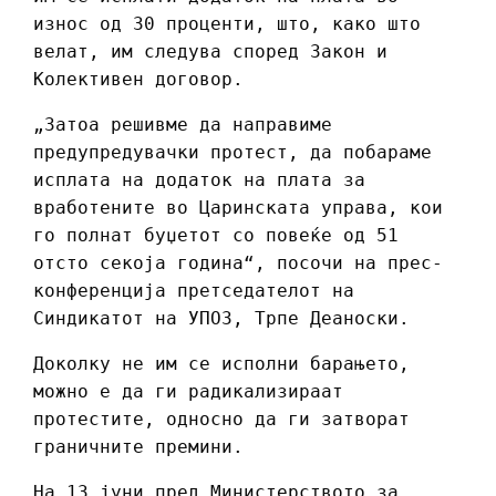
износ од 30 проценти, што, како што
велат, им следува според Закон и
Колективен договор.
„Затоа решивме да направиме
предупредувачки протест, да побараме
исплата на додаток на плата за
вработените во Царинската управа, кои
го полнат буџетот со повеќе од 51
отсто секоја година“, посочи на прес-
конференција претседателот на
Синдикатот на УПОЗ, Трпе Деаноски.
Доколку не им се исполни барањето,
можно е да ги радикализираат
протестите, односно да ги затворат
граничните премини.
На 13 јуни пред Министерството за