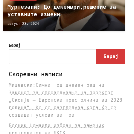
Муртезани: До декември,решение за
уставните измени
август 23, 2024
Барај
Барај
Скорешни написи
Мицевски:Симнат од дневен ред на
Законот за спроведување на проектот
„Скопје – Европска престолнина за 2028
година“: Ќе се разгледува кога ќе се
создадат услови за тоа
Бесник Џемаили избран за заменик
претседател на ДКСК