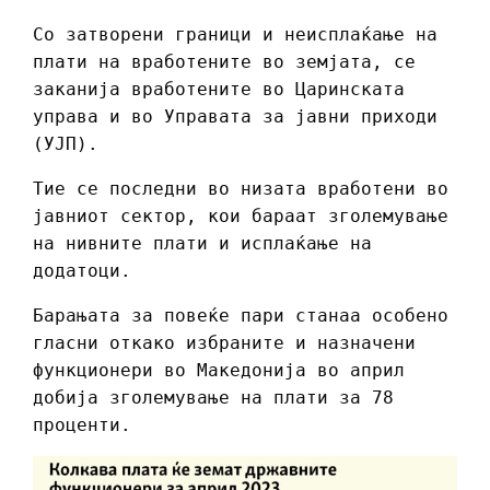
Со затворени граници и неисплаќање на
плати на вработените во земјата, се
заканија вработените во Царинската
управа и во Управата за јавни приходи
(УЈП).
Тие се последни во низата вработени во
јавниот сектор, кои бараат зголемување
на нивните плати и исплаќање на
додатоци.
Барањата за повеќе пари станаа особено
гласни откако избраните и назначени
функционери во Македонија во април
добија зголемување на плати за 78
проценти.