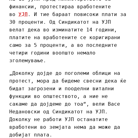
финансии, протестираа вработените
во
УЈП
. И тие бараат повисоки плати за
30 проценти. Од Синдикатот на УЈП
велат дека во изминатите 14 години,
платите на вработените се коригирани
само за 5 проценти, а во последните
четири години воопшто немало
зголемување.
„Доколку дојде до поголеми облици на
протест, мора да бидеме свесни дека ќе
бидат загрозени и пооделни витални
функции во општеството, а ние не
сакаме да дојдеме до тоа“, вели Васе
Недановски од Синдикатот на УЈП.
Доколку не работи УЈП останатите
вработени во земјата нема да може да
добијат плата.