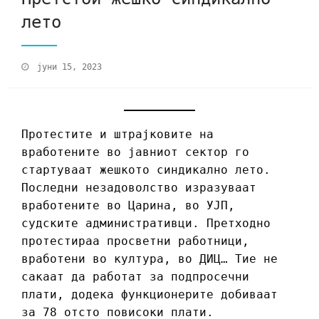
лето
јуни 15, 2023
Протестите и штрајковите на
вработените во јавниот сектор го
стартуваат жешкото синдикално лето.
Последни незадоволство изразуваат
вработените во Царина, во УЈП,
судските административци. Претходно
протестираа просветни работници,
вработени во култура, во ДИЦ… Тие не
сакаат да работат за подпросечни
плати, додека функционерите добиваат
за 78 отсто повисоки плати.