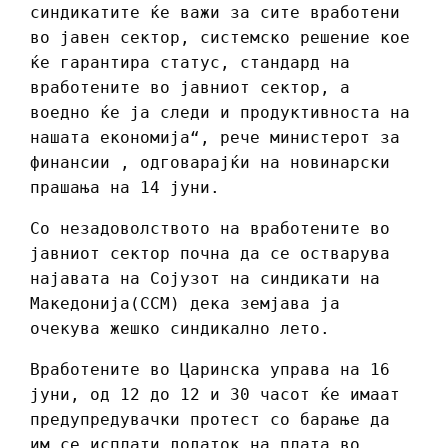
синдикатите ќе важи за сите вработени
во јавен сектор, системско решение кое
ќе гарантира статус, стандард на
вработените во јавниот сектор, а
воедно ќе ја следи и продуктивноста на
нашата економија“, рече министерот за
финансии , одговарајќи на новинарски
прашања на 14 јуни.
Со незадоволството на вработените во
јавниот сектор почна да се остварува
најавата на Сојузот на синдикати на
Македонија(ССМ) дека земјава ја
очекува жешко синдикално лето.
Вработените во Царинска управа на 16
јуни, од 12 до 12 и 30 часот ќе имаат
предупредувачки протест со барање да
им се исплати додаток на плата во