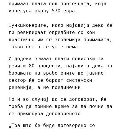
примаат плата под просечната, која
изнесува околу 570 евра.
Функционерите, иако најавија дека ќе
ги ревидираат одредбите со кои
драстично им се зголемија примањата,
такво нешто се уште нема.
И додека земаат плати повисоки за
речиси 80 проценти, најавија дека за
барањата на вработените во јавниот
сектор ќе се бараат системски
решенија, а не поединечни.
Но и во случај да се договорат, ќе
треба да помине време за да почне да
се применува договореното.
„Тоа што ќе биде договорено со