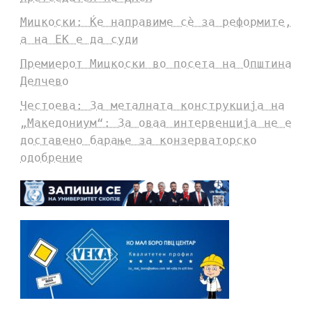
Мицкоски: Ќе направиме сè за реформите,
а на ЕК е да суди
Премиерот Мицкоски во посета на Општина
Делчево
Честоева: За металната конструкција на
„Македониум“: За оваа интервенција не е
доставено барање за конзерваторско
одобрение