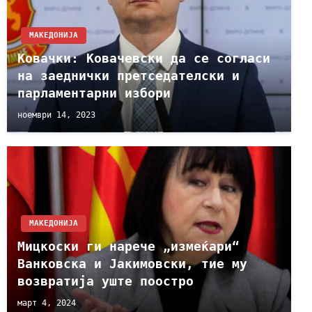
МАКЕДОНИЈА
Ковачки: Ковачевски да се согласи
на заеднички претседателски и
парламентарни избори
ноември 14, 2023
МАКЕДОНИЈА
Мицкоски ги нарече „измеќари“
Ванковска и Јакимовски, тие му
возвратија уште поостро
март 4, 2024