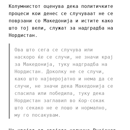
Колумнистот оценува дека политичките
процеси кои денес се случуваат не се
поврзани со Македонија и истите како
што тој вели, служат за надградба на
Нордистан.
Ова што сега се случува или
наскоро ќе се случи, не значи крај
за Македонија, туку надградба на
Нордистан. Доколку не се случи,
како што најверојатно и нема да се
случи, не значи дека Македонија се
спасила или победила, туку дека
Нордистан заглавил во ќор-сокак
што секако не е лошо и нормално,
му го посакувам.