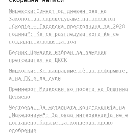
Скорешни написи
Мицевски:Симнат од дневен ред на
Законот за спроведување на проектот
„Скопје – Европска престолнина за 2028
година“: Ќе се разгледува кога ќе се
создадат услови за тоа
Бесник Џемаили избран за заменик
претседател на ДКСК
Мицкоски: Ќе направиме сè за реформите,
а на ЕК е да суди
Премиерот Мицкоски во посета на Општина
Делчево
Честоева: За металната конструкција на
„Македониум“: За оваа интервенција не е
доставено барање за конзерваторско
одобрение