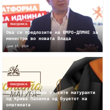
МАКЕДОНИЈА
Ова се предлозите на ВМРО-ДПМНЕ за
министри во новата Влада
јуни 17, 2024
МАКЕДОНИЈА
По 3.000 денари за сите матуранти
од Крива Паланка од буџетот на
општината