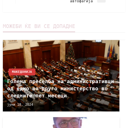
автофагија
МОЖЕБИ ЌЕ ВИ СЕ ДОПАДНЕ
МАКЕДОНИЈА
Голема преселба на административци
од едно во друго министерство во
следните пет месеци
јуни 18, 2024