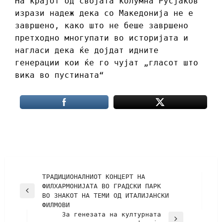
На крајот од својата колумна Русјаков
изрази надеж дека со Македонија не е
завршено, како што не беше завршено
претходно многупати во историјата и
нагласи дека ќе дојдат идните
генерации кои ќе го чујат „гласот што
вика во пустината“
ТРАДИЦИОНАЛНИОТ КОНЦЕРТ НА
ФИЛХАРМОНИЈАТА ВО ГРАДСКИ ПАРК
ВО ЗНАКОТ НА ТЕМИ ОД ИТАЛИЈАНСКИ
ФИЛМОВИ
За генезата на културната