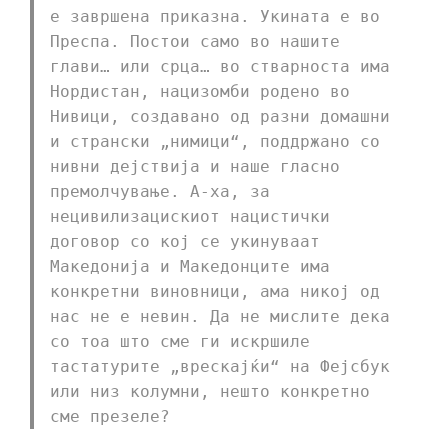
е завршена приказна. Укината е во
Преспа. Постои само во нашите
глави… или срца… во стварноста има
Нордистан, нацизомби родено во
Нивици, создавано од разни домашни
и странски „нимици“, поддржано со
нивни дејствија и наше гласно
премолчување. А-ха, за
нецивилизацискиот нацистички
договор со кој се укинуваат
Македонија и Македонците има
конкретни виновници, ама никој од
нас не е невин. Да не мислите дека
со тоа што сме ги искршиле
тастатурите „врескајќи“ на Фејсбук
или низ колумни, нешто конкретно
сме презеле?