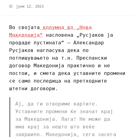
јуни 12, 2023
Во својата
колумна во „Нова
Македонија“
насловена „Русјаков ја
продаде пустината“ – Александар
Русјаков нагласува дека по
потпишувањето на т.н. Преспански
договор Македонија практично и не
постои, и смета дека уставните промени
се само последица на претходните
штетни договори.
Ај, да ги отвориме картите.
Уставните промени ќе значат крај
за Македонија. Лага! Не може да
има крај за нешто што веќе
завршило. Македонија, сега засега