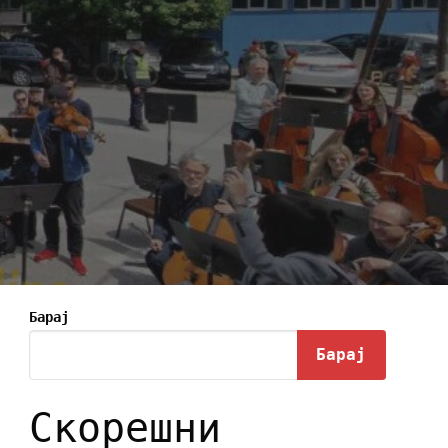
Барај
Барај
Скорешни