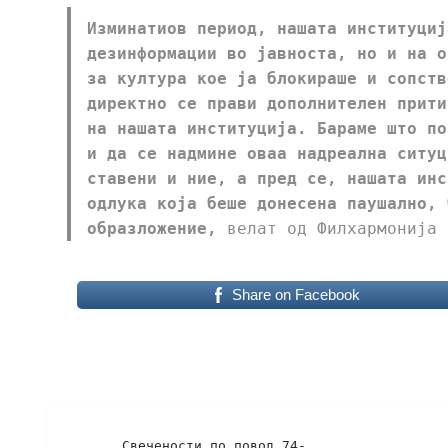
Изминатиов период, нашата институциј
дезинформации во јавноста, но и на о
за култура кое ја блокираше и сопств
директно се прави дополнителен прити
на нашата институција. Бараме што по
и да се надмине оваа надреална ситуц
ставени и ние, а пред се, нашата инс
одлука која беше донесена паушално, 
образложение,
велат од Филхармонија
Share on Facebook
Свечености по повод 74-