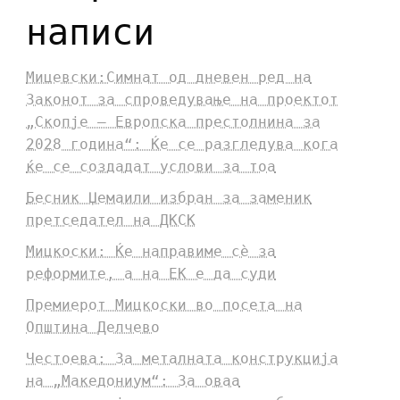
написи
Мицевски:Симнат од дневен ред на
Законот за спроведување на проектот
„Скопје – Европска престолнина за
2028 година“: Ќе се разгледува кога
ќе се создадат услови за тоа
Бесник Џемаили избран за заменик
претседател на ДКСК
Мицкоски: Ќе направиме сè за
реформите, а на ЕК е да суди
Премиерот Мицкоски во посета на
Општина Делчево
Честоева: За металната конструкција
на „Македониум“: За оваа