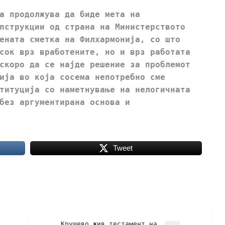
а продолжува да биде мета на
пструкции од страна на Министерството
ената сметка на Филхармонија, со што
сок врз вработените, но и врз работата
скоро да се најде решение за проблемот
ија во која сосема непотребно сме
титуција со наметнување на нелогичната
без аргументирана основа и
Tweet
Крушево жив тестамент на