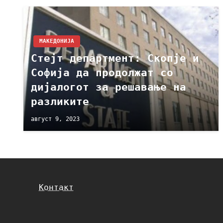
МАКЕДОНИЈА
Стејт департмент: Скопје и
Софија да продолжат со
дијалогот за решавање на
разликите
август 9, 2023
Контакт