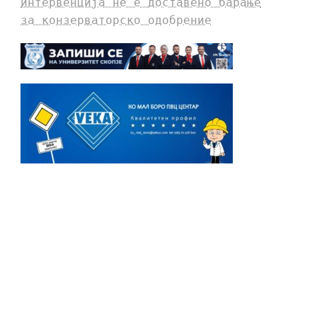
интервенција не е доставено барање
за конзерваторско одобрение