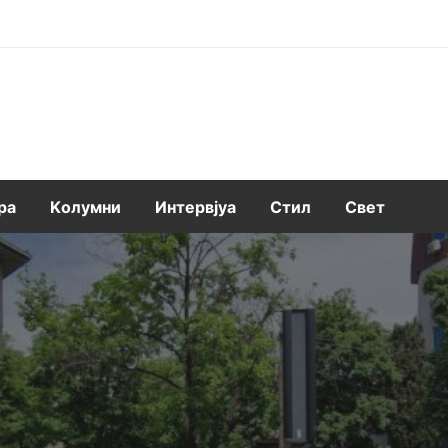
ра
Kолумни
Интервјуа
Стил
Свет