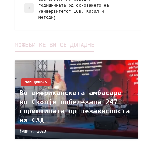
годишнината од основањето на
Универзитетот „Св. Кирил и
Методиј
МОЖЕБИ ЌЕ ВИ СЕ ДОПАДНЕ
МАКЕДОНИЈА
Во американската амбасада
во Скопје одбележана 247
годишнината од независноста
на САД
јули 7, 2023