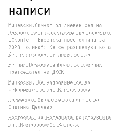
написи
Мицевски:Симнат од дневен ред на
Законот за спроведување на проектот
„Скопје – Европска престолнина за
2028 година“: Ќе се разгледува кога
ќе се создадат услови за тоа
Бесник Џемаили избран за заменик
претседател на ДКСК
Мицкоски: Ќе направиме сè за
реформите, а на ЕК е да суди
Премиерот Мицкоски во посета на
Општина Делчево
Честоева: За металната конструкција
на „Македониум“: За оваа