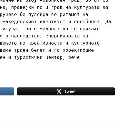
мание на овој живописен град, богат со
на, правејќи го и град на културата за
рушево ќе пулсира во ритамот на
 македонскиот идентитет и посебност. Да
титула, тоа е можност да се прикаже
ото наследство, енергичноста на
вањето на креативноста и културното
ваме траен белег и го проектираме
ен и туристички центар, рече
Tweet