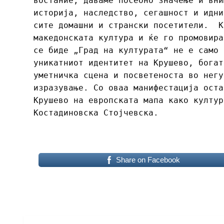
востание, даваме посебно значење и вни
историја, наследство, сегашност и идни
сите домашни и странски посетители. К
македонската култура и ќе го промовира
се биде „Град на културата“ не е само 
уникатниот идентитет на Крушево, богат
уметничка сцена и посветеноста во негу
изразување. Со оваа манифестација оста
Крушево на европската мапа како култур
Костадиновска Стојчевска.
Share on Facebook