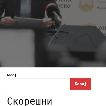
Барај
Барај
Скорешни