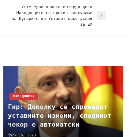
Уште една анкета потврди дека
Македонците се против внесување
на Бугарите во Уставот како услов
за ЕУ
МАКЕДОНИЈА
Гир: Доколку се спроведат
уставните измени, следниот
чекор е автоматски
јули 15, 2023