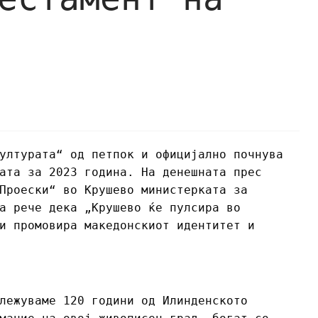
ултурата“ од петпок и официјално почнува
ата за 2023 година. На денешната прес
Проески“ во Крушево министерката за
а рече дека „Крушево ќе пулсира во
и промовира македонскиот идентитет и
лежуваме 120 години од Илинденското