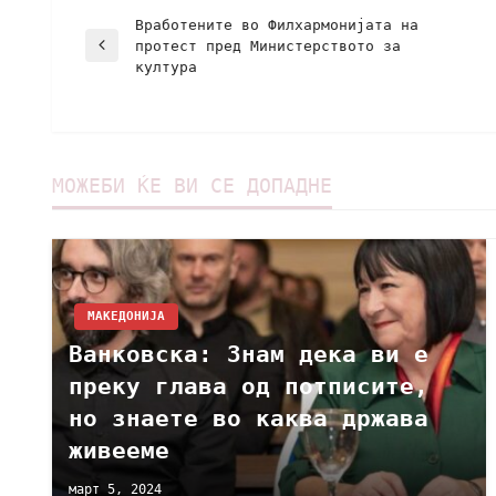
Вработените во Филхармонијата на
протест пред Министерството за
култура
МОЖЕБИ ЌЕ ВИ СЕ ДОПАДНЕ
МАКЕДОНИЈА
Ванковска: Знам дека ви е
преку глава од потписите,
но знаете во каква држава
живееме
март 5, 2024