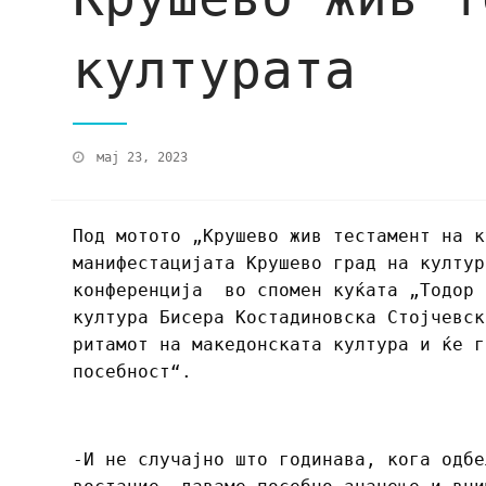
културата
мај 23, 2023
Под мотото „Крушево жив тестамент на к
манифестацијата Крушево град на култур
конференција во спомен куќата „Тодор 
култура Бисера Костадиновска Стојчевск
ритамот на македонската култура и ќе г
посебност“.
-И не случајно што годинава, кога одбе