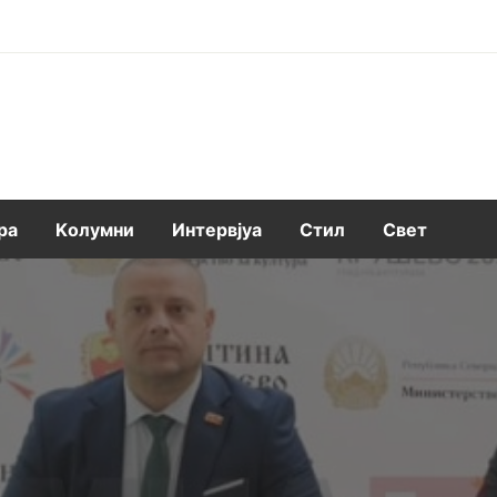
ра
Kолумни
Интервјуа
Стил
Свет