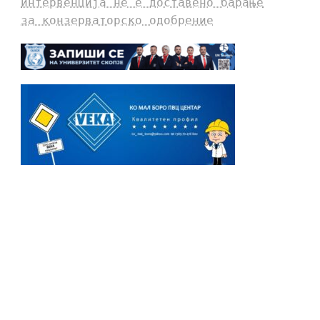
интервенција не е доставено барање
за конзерваторско одобрение