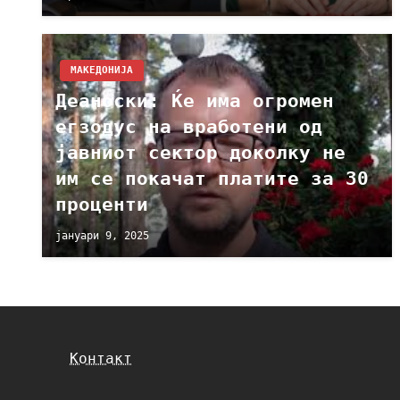
МАКЕДОНИЈА
Деаноски: Ќе има огромен
егзодус на вработени од
јавниот сектор доколку не
им се покачат платите за 30
проценти
јануари 9, 2025
Контакт