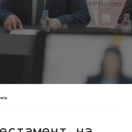
РАТА
естамент на