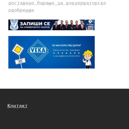
доставено барање за конзерваторско
одобрение
Контакт