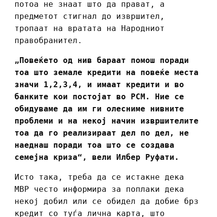
потоа не знаат што да прават, а
предметот стигнал до извршител,
тропаат на вратата на Народниот
правобранител.
„Повеќето од нив бараат помош поради
тоа што земале кредити на повеќе места
значи 1,2,3,4, и имаат кредити и во
банките кои постојат во РСМ. Ние се
обидуваме да им ги олесниме нивните
проблеми и на некој начин извршителите
тоа да го реализираат дел по дел, не
наеднаш поради тоа што се создава
семејна криза“, вели Илбер Руфати.
Исто така, треба да се истакне дека
МВР често информира за поплаки дека
некој добил или се обидел да добие брз
кредит со туѓа лична карта, што