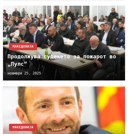
МАКЕДОНИЈА
Продолжува судењето за пожарот во
„Пулс“
ноември 25, 2025
МАКЕДОНИЈА