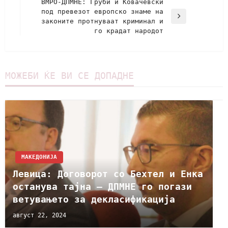
ВМРО-ДПМНЕ: Груби и Ковачевски
под превезот европско знаме на
законите протнуваат криминал и
го крадат народот
МОЖЕБИ ЌЕ ВИ СЕ ДОПАДНЕ
МАКЕДОНИЈА
Левица: Договорот со Бехтел и Енка
останува тајна – ДПМНЕ го погази
ветувањето за декласификација
август 22, 2024