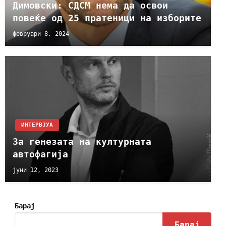
Димовски: СДСМ нема да освои
повеќе од 25 пратеници на изборите
февруари 8, 2024
ИНТЕРВЈУА
За генезата на културната
автофагија
јуни 12, 2023
Барај
Барај