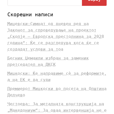
Скорешни написи
Мицевски:Симнат од дневен ред на
Законот за спроведување на проектот
„Скопје – Европска престолнина за 2028
година“: Ќе се разгледува кога ќе се
создадат услови за тоа
Бесник Џемаили избран за заменик
претседател на ДКСК
Мицкоски: Ќе направиме сè за реформите,
а на ЕК е да суди
Премиерот Мицкоски во посета на Општина
Делчево
Честоева: За металната конструкција на
„Македониум“: За оваа интервенција не е