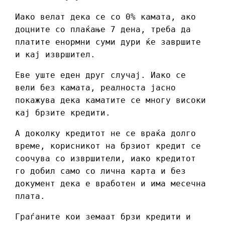
Иако велат дека се со 0% камата, ако
доцните со плаќање 7 дена, треба да
платите енормни суми дури ќе завршите
и кај извршител.
Еве уште еден друг случај. Иако се
вели без камата, реалноста јасно
покажува дека каматите се многу високи
кај брзите кредити.
А доколку кредитот не се враќа долго
време, корисникот на брзиот кредит се
соочува со извршители, иако кредитот
го добил само со лична карта и без
документ дека е вработен и има месечна
плата.
Граѓаните кои земаат брзи кредити и