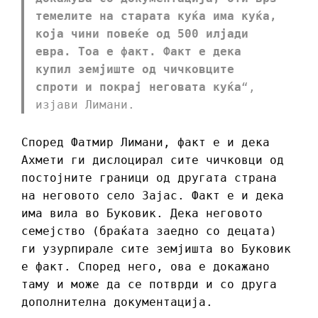
темелите на старата куќа има куќа,
која чини повеќе од 500 илјади
евра. Тоа е факт. Факт е дека
купил земјиште од чичковците
спроти и покрај неговата куќа
“,
изјави Лимани.
Според Фатмир Лимани, факт е и дека
Ахмети ги дислоцирал сите чичковци од
постојните граници од другата страна
на неговото село Зајас. Факт е и дека
има вила во Буковик. Дека неговото
семејство (браќата заедно со децата)
ги узурпирале сите земјишта во Буковик
е факт. Според него, ова е докажано
таму и може да се потврди и со друга
дополнителна документација.