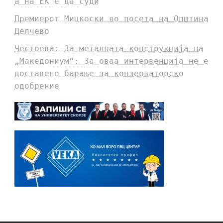
а на ЕК е да суди
Премиерот Мицкоски во посета на Општина
Делчево
Честоева: За металната конструкција на
„Македониум“: За оваа интервенција не е
доставено барање за конзерваторско
одобрение