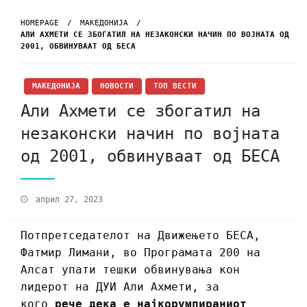
HOMEPAGE
МАКЕДОНИЈА
АЛИ АХМЕТИ СЕ ЗБОГАТИЛ НА НЕЗАКОНСКИ НАЧИН ПО ВОЈНАТА ОД
2001, ОБВИНУВААТ ОД БЕСА
МАКЕДОНИЈА
НОВОСТИ
ТОП ВЕСТИ
Али Ахмети се збогатил на
незаконски начин по војната
од 2001, обвинуваат од БЕСА
април 27, 2023
Потпретседателот на Движењето БЕСА,
Фатмир Лимани, во Програмата 200 на
Алсат упати тешки обвинувања кон
лидерот на ДУИ Али Ахмети, за
кого
рече дека е најкорумпираниот