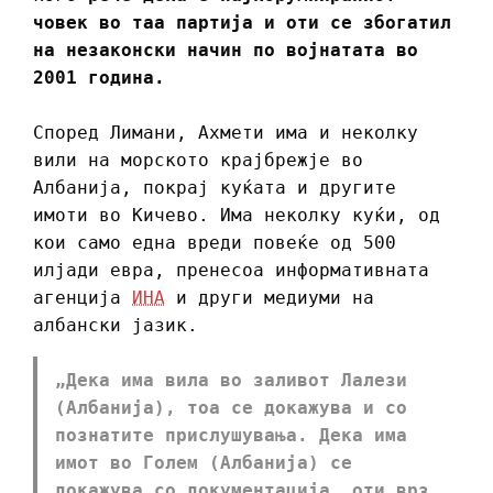
човек во таа партија и оти се збогатил
на незаконски начин по војнатата во
2001 година.
Според Лимани, Ахмети има и неколку
вили на морското крајбрежје во
Албанија, покрај куќата и другите
имоти во Кичево. Има неколку куќи, од
кои само една вреди повеќе од 500
илјади евра, пренесоа информативната
агенција
ИНА
и други медиуми на
албански јазик.
„Дека има вила во заливот Лалези
(Албанија), тоа се докажува и со
познатите прислушувања. Дека има
имот во Голем (Албанија) се
докажува со документација, оти врз