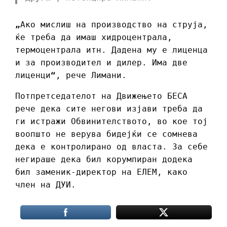
„
Ако мислиш на производство на струја,
ќе треба да имаш хидроцентрала,
термоцентрала итн. Дадена му е лиценца
и за производител и дилер. Има две
лиценци
“
, рече Лимани.
Потпретседателот на Движењето БЕСА
рече дека сите негови изјави треба да
ги истражи Обвинителството, во кое тој
воопшто не верува бидејќи се сомнева
дека е контролирано од власта. За себе
негираше дека бил корумпиран додека
бил заменик-директор на ЕЛЕМ, како
член на ДУИ.