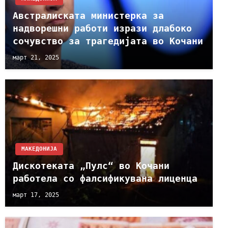
Австралиската министерка за
надворешни работи изрази длабоко
сочувство за трагедијата во Кочани
март 21, 2025
МАКЕДОНИЈА
Дискотеката „Пулс“ во Кочани
работела со фалсификувана лиценца
март 17, 2025