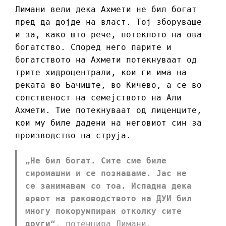
Лимани вели дека Ахмети не бил богат
пред да дојде на власт. Тој зборуваше
и за, како што рече, потеклото на ова
богатство. Според него парите и
богатството на Ахмети потекнуваат од
трите хидроцентрали, кои ги има на
реката во Бачиште, во Кичево, а се во
сопственост на семејството на Али
Ахмети. Тие потекнуваат од лиценците,
кои му биле дадени на неговиот син за
производство на струја.
„Не бил богат. Сите сме биле
сиромашни и се познаваме. Јас не
се занимавам со тоа. Испадна дека
врвот на раководството на ДУИ бил
многу покорумпиран отколку сите
други“
, потенцира Лимани.