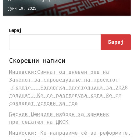
јуни 19, 2025
Барај
Барај
Скорешни написи
Мицевски:Симнат од дневен ред на
Законот за спроведување на проектот
„Скопје – Европска престолнина за 2028
година“: Ќе се разгледува кога ќе се
создадат услови за тоа
Бесник Џемаили избран за заменик
претседател на ДКСК
Мицкоски: Ќе направиме сè за реформите,