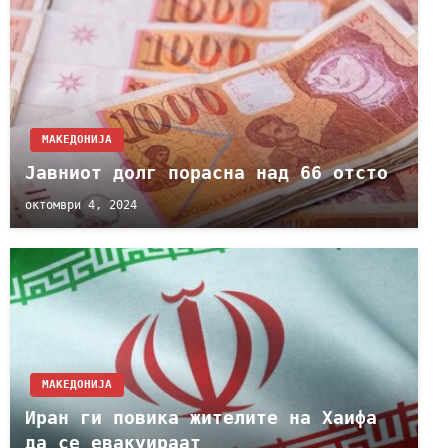
МАКЕДОНИЈА
Јавниот долг порасна над 66 отсто
октомври 4, 2024
МАКЕДОНИЈА
Иран ги повика жителите на Хаифа
да се евакуираат