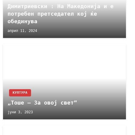
Димитриевски : На Македонија и е
потребен претседател кој ќе
обединува
април 11, 2024
КУЛТУРА
„Тоше – За овој свет“
јуни 3, 2023