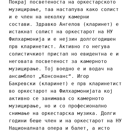
Покрај посветеноста на оркестарското
музицирање, таа настапува како солист
и е член на неколку камерни
состави. Здравко Ангелов (кларинет) е
истакнат солист на оркестарот на НУ
Филхармонија и е нејзин долгогодишен
прв кларинетист. Активно го негува
солистичкиот пристап но евидентна е и
неговата посветеност за камерното
музицирање. Тој воедно е и водач на
ансамблот „Консонанс“. Игор
Бакревски (кларинет) е прв кларинетист
во оркестарот на Филхармонијата кој
активно се занимава со камерното
музицирање, но и со професионално
снимање на оркестарска музика. Долги
години беше член и на оркестарот на НУ
Националната oпера и балет, а исто