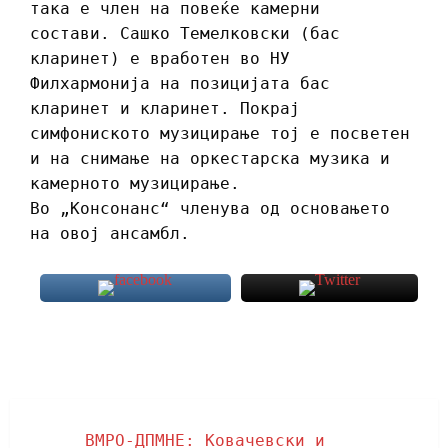
така е член на повеќе камерни
состави. Сашко Темелковски (бас
кларинет) е вработен во НУ
Филхармонија на позицијата бас
кларинет и кларинет. Покрај
симфониското музицирање тој е посветен
и на снимање на оркестарска музика и
камерното музицирање.
Во „Консонанс“ членува од основањето
на овој ансамбл.
ВМРО-ДПМНЕ: Ковачевски и