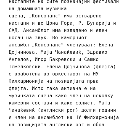
настапите на сите позначајни фестивали
на домашната музичка
сцена, „Консонанс“ има остварено
настапи и во Црна Гора, Р. Бугарија и
САД. Ансамблот има издадено и еден
носач на звук. Во камерниот
ансамбл „Консонанс“ членуваат: Елена
Дојчинова, Маја Чанаќевиќ, Здравко
Ангелов, Игор Бакревски и Сашко
Темелковски. Елена Дојчинова (флејта)
е вработена во оркестарот на НУ
Филхармонија на позицијата прва
флејта. Исто така активна е на
музичката сцена како член на неколку
камерни состави и како солист. Маја
Чанаќевиќ (англиски рог) долги години
е член на ансамблот на НУ Филхармонија
на позицијата англиски рог и обоа.