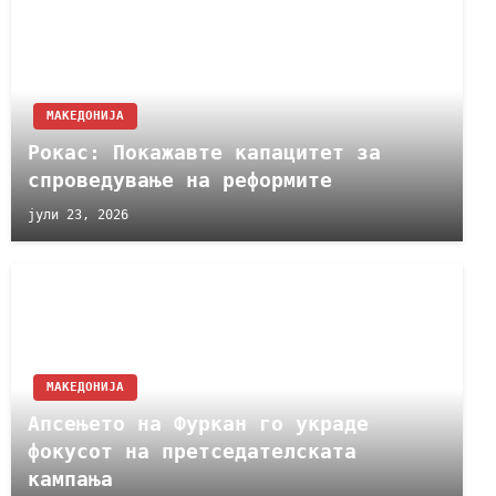
МАКЕДОНИЈА
Рокас: Покажавте капацитет за
спроведување на реформите
јули 23, 2026
МАКЕДОНИЈА
Апсењето на Фуркан го украде
фокусот на претседателската
кампања