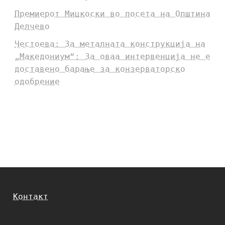
Премиерот Мицкоски во посета на Општина
Делчево
Честоева: За металната конструкција на
„Македониум“: За оваа интервенција не е
доставено барање за конзерваторско
одобрение
Контакт