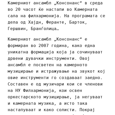
Камерниот ансамбл „Консонанс“ в среда
во 20 часот ќе настапи во Камерната
сала на филхармонија. На програмата се
дела од Хајдн, Феранте, Барток,
Гершвин, Бранѓолица…
Камерниот ансамбл „Консонанс“ е
формиран во 2007 година, како една
уникатна формација која ја сочинуваат
дрвени дувачки инструменти. Овој
ансамбл е посветен на камерното
музицирање и истражување на звукот кој
овие инструменти го создаваат заедно.
Составен е од музичари кои се членови
на НУ Филхармонија, кои освен
оркестарското музицирање, ја негуваат
и камерната музика, а исто така
настапуваат и како солисти. Покрај