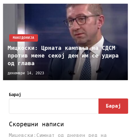
МАКЕДОНИЈА
Mицкоски: Црната кампања на СДСM
против мене секој ден им се удира
од глава
декември 14, 2023
Барај
Барај
Скорешни написи
Мицевски:Симнат од дневен ред на