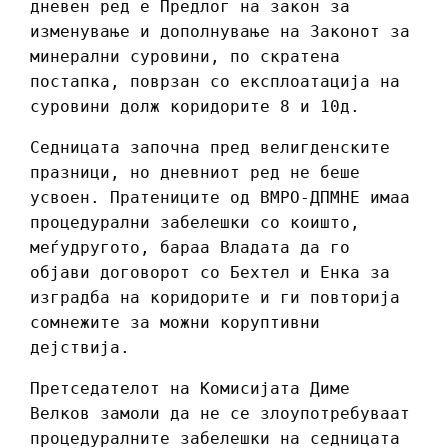
дневен ред е Предлог на закон за
изменување и дополнување на Законот за
минерални суровини, по скратена
постапка, поврзан со експлоатација на
суровини долж коридорите 8 и 10д.
Седницата започна пред велигденските
празници, но дневниот ред не беше
усвоен. Пратениците од ВМРО-ДПМНЕ имаа
процедурални забелешки со коишто,
меѓудругото, бараа Владата да го
објави договорот со Бехтел и Енка за
изградба на коридорите и ги повторија
сомнежите за можни коруптивни
дејствија.
Претседателот на Комисијата Диме
Велков замоли да не се злоупотребуваат
процедуралните забелешки на седницата