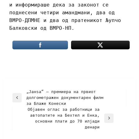
и информираше дека за законот се
поднесени четири амандмани, два од
ВМРО-ДПМНЕ и два од пратеникот Љупчо
Балковски од ВМРО-НП.
„Јанѕа“ – премиера на првиот
долгометражен документарен филм
за Блаже Конески
Објавен оглас за работници за
автопатите на Бехтел и Енка,
основни плати до 70 илјади
денари