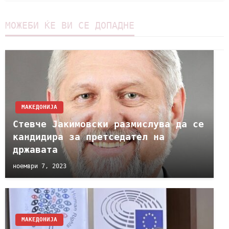
МОЖЕБИ ЌЕ ВИ СЕ ДОПАДНЕ
МАКЕДОНИЈА
Стевче Јакимовски размислува да се
кандидира за претседател на
државата
ноември 7, 2023
МАКЕДОНИЈА