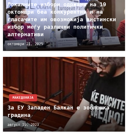
Локалните избори одржани на 19
октомври беа конкурентни и на
гласачите им овозможија вистински
избор меѓу различни политички
алтернативи
октомври 21, 2025
МАКЕДОНИЈА
За ЕУ Западен Балкан е зоолошка
градина
август 10, 2023