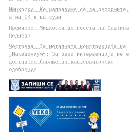
Мицкоски: Ќе направиме сè за реформите,
а на ЕК е да суди
Премиерот Мицкоски во посета на Општина
Делчево
Честоева: За металната конструкција на
„Македониум“: За оваа интервенција не е
доставено барање за конзерваторско
одобрение