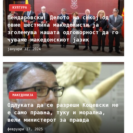
КУЛТУРА
Пендаровски: Делото на секој од
овие шестмина македонисти ја
зголемува нашата одговорност да го
чуваме македонскиот јазик
јануари 31, 2024
МАКЕДОНИЈА
Одлуката да се разреши Коцевски не
е само правна, туку и морална,
вели министерот за правда
февруари 17, 2025