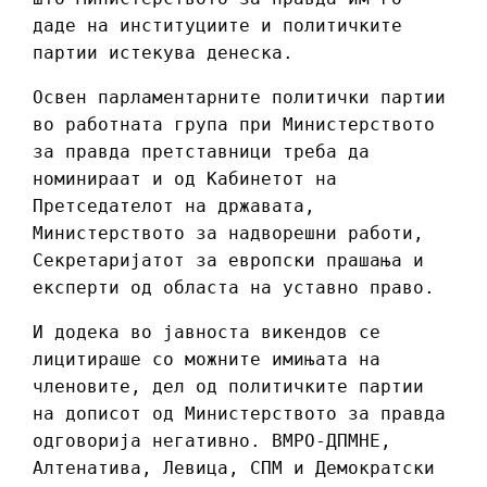
даде на институциите и политичките
партии истекува денеска.
Освен парламентарните политички партии
во работната група при Министерството
за правда претставници треба да
номинираат и од Кабинетот на
Претседателот на државата,
Министерството за надворешни работи,
Секретаријатот за европски прашања и
експерти од областа на уставно право.
И додека во јавноста викендов се
лицитираше со можните имињата на
членовите, дел од политичките партии
на дописот од Министерството за правда
одговорија негативно. ВМРО-ДПМНЕ,
Алтенатива, Левица, СПМ и Демократски