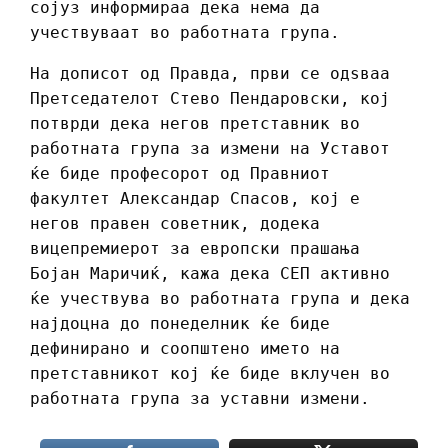
сојуз информираа дека нема да
учествуваат во работната група.
На дописот од Правда, први се одѕваа
Претседателот Стево Пендаровски, кој
потврди дека негов претставник во
работната група за измени на Уставот
ќе биде професорот од Правниот
факултет Александар Спасов, кој е
негов правен советник, додека
вицепремиерот за европски прашања
Бојан Маричиќ, кажа дека СЕП активно
ќе учествува во работната група и дека
најдоцна до понеделник ќе биде
дефинирано и соопштено името на
претставникот кој ќе биде вклучен во
работната група за уставни измени.