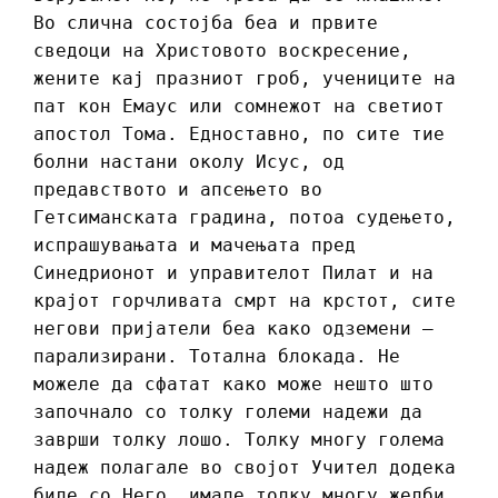
Во слична состојба беа и првите
сведоци на Христовото воскресение,
жените кај празниот гроб, учениците на
пат кон Емаус или сомнежот на светиот
апостол Тома. Едноставно, по сите тие
болни настани околу Исус, од
предавството и апсењето во
Гетсиманската градина, потоа судењето,
испрашувањата и мачењата пред
Синедрионот и управителот Пилат и на
крајот горчливата смрт на крстот, сите
негови пријатели беа како одземени –
парализирани. Тотална блокада. Не
можеле да сфатат како може нешто што
започнало со толку големи надежи да
заврши толку лошо. Толку многу голема
надеж полагале во својот Учител додека
биле со Него, имале толку многу желби