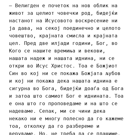
– Велигден е почеток на нов облик на
живот за целиот човечки род, бидејќи
настанот на Исусовото воскресение ни
ја дава, на секој поединечно и целото
човештво, крајната смисла и крајната
цел. Пред две илјади години, Бог, во
Кого се нашите времиња и векови,
нашата надеж и нашата иднина, ни се
откри во Исус Христос. Тоа е Божјиот
Син во кој ни се покажа Божјата љубов
и кој ни покажа дека нашата иднина е
сигурна во Бога, бидејќи доаѓа од Бога
и затоа што самиот Бог е иднината. Тоа
е она што го проповедаме и на што се
надеваме. Сепак, ми се чини дека
некако ни е многу полесно да го кажеме
тоа, отколку да го разбереме и
веруваме. Но, не треба да се плашиме.