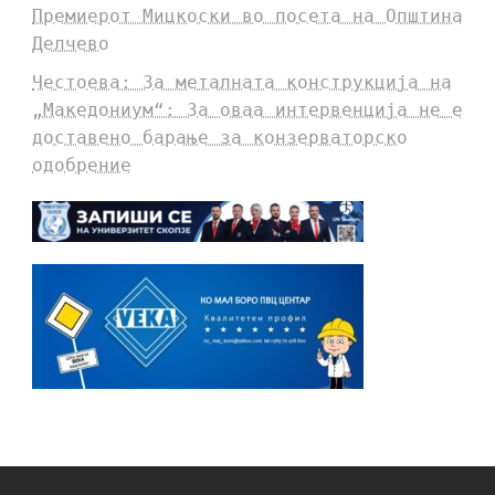
Премиерот Мицкоски во посета на Општина
Делчево
Честоева: За металната конструкција на
„Македониум“: За оваа интервенција не е
доставено барање за конзерваторско
одобрение