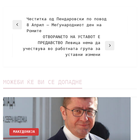
Честитка од Пендаровски по повод
8 Април ‒ Меѓународниот ден на
Ромите
ОТВОРАЊЕТО НА УСТАВОТ Е
ПРЕДАВСТВО Левица немa дa
учествува во работната група за
уставни измени
МОЖЕБИ ЌЕ ВИ СЕ ДОПАДНЕ
МАКЕДОНИЈА