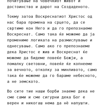
почитување на човечкиот живот и
достоинство и дарот на Создаденото.
Токму затоа Воскреснатиот Христос од
нас бара промена на срцето, да се
свртиме кон Него и да го препознаеме
Воскреснат. Само така ќе можеме да ја
промениме логиката на размислување и
однесување. Само ако го препознаеме
дека Христос е жив и Воскреснат ќе
можеме да бидеме повеќе Божји, а
помалку световни, повеќе ќе копнееме
за вечното, отколку за минливото, само
така ќе можеме да го бараме небесното,
а не земското.
Во сите тие наши борби знаеме дека не
сме сами и сме сигурни дека Бог е
верен и никогаш нема да нѐ напушти.