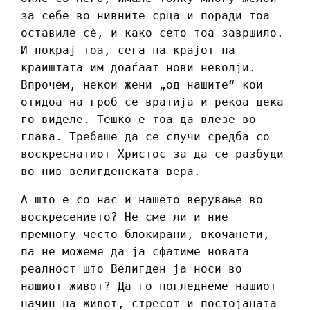
за себе во нивните срца и поради тоа
оставиле сè, и како сето тоа завршило.
И покрај тоа, сега на крајот на
краиштата им доаѓаат нови неволји.
Впрочем, некои жени „од нашите“ кои
отидоа на гроб се вратија и рекоа дека
го виделе. Тешко е тоа да влезе во
глава. Требаше да се случи средба со
воскреснатиот Христос за да се разбуди
во нив велигденската вера.
А што е со нас и нашето верување во
воскресението? Не сме ли и ние
премногу често блокирани, вкочанети,
па не можеме да ја сфатиме новата
реалност што Велигден ја носи во
нашиот живот? Да го погледнеме нашиот
начин на живот, стресот и постојаната