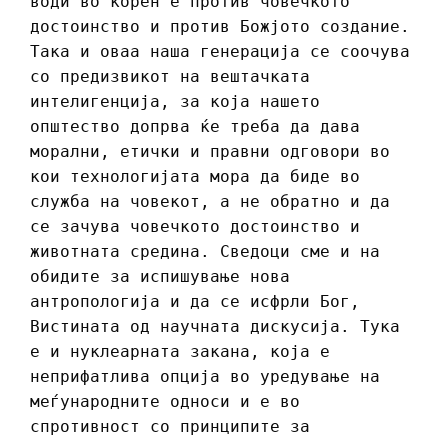
води во корен е против човечкото
достоинство и против Божјото создание.
Така и оваа наша генерација се соочува
со предизвикот на вештачката
интелигенција, за која нашето
општество допрва ќе треба да дава
морални, етички и правни одговори во
кои технологијата мора да биде во
служба на човекот, а не обратно и да
се зачува човечкото достоинство и
животната средина. Сведоци сме и на
обидите за испишување нова
антропологија и да се исфрли Бог,
Вистината од научната дискусија. Тука
е и нуклеарната закана, која е
неприфатлива опција во уредување на
меѓународните односи и е во
спротивност со принципите за