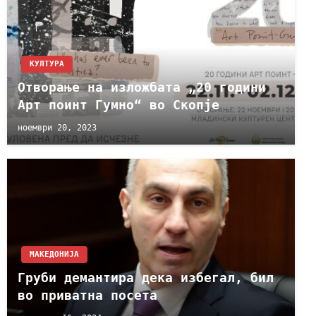
КУЛТУРА
Отворање на изложбата „20 години
Арт поинт Гумно“ во Скопје
ноември 20, 2023
МАКЕДОНИЈА
Груби демантира дека избегал, бил
во приватна посета