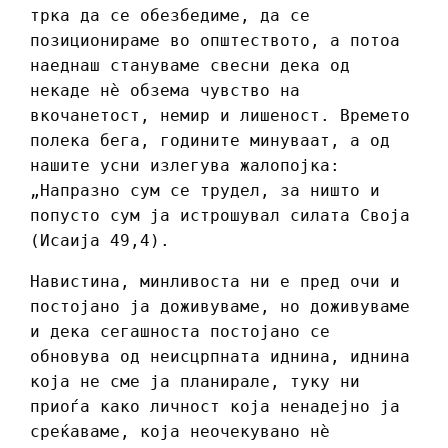
трка да се обезбедиме, да се
позиционираме во општеството, а потоа
наеднаш стануваме свесни дека од
некаде нè обзема чувство на
вкочанетост, немир и лишеност. Времето
полека бега, годините минуваат, а од
нашите усни излегува жалопојка:
„Напразно сум се трудел, за ништо и
попусто сум ја истрошувал силата Своја
(Исаија 49,4).
Навистина, минливоста ни е пред очи и
постојано ја доживуваме, но доживуваме
и дека сегашноста постојано се
обновува од неисцрпната иднина, иднина
која не сме ја планирале, туку ни
приоѓа како личност која ненадејно ја
среќаваме, која неочекувано нѐ