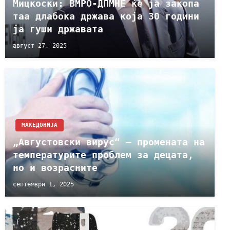
Мицкоски: ВМРО-ДПМНЕ ќе ја закопа
таа длабока држава која 30 години
ја гуши државата
август 27, 2025
МАКЕДОНИЈА
„Августовски вирус“ – промената на
температурите проблем за децата,
но и возрасните
септември 1, 2025