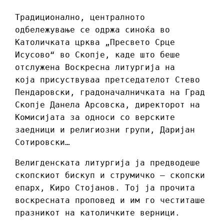
Традиционално, централното
одбележување се одржа синоќа во
Католичката црква „Пресвето Срце
Исусово“ во Скопје, каде што беше
отслужена Воскресна литургија на
која присуствуваа претседателот Стево
Пендаровски, градоначалничката на Град
Скопје Данела Арсовска, директорот на
Комисијата за односи со верските
заедници и религиозни групи, Даријан
Сотировски…
Велигденската литургија ја предводеше
скопскиот бискуп и струмичко – скопски
епарх, Киро Стојанов. Тој ја прочита
воскресната проповед и им го честиташе
празникот на католичките верници.