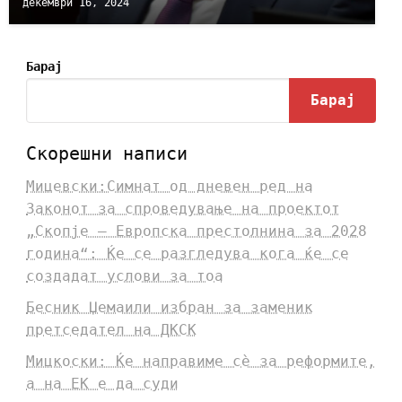
декември 16, 2024
Барај
Барај
Скорешни написи
Мицевски:Симнат од дневен ред на
Законот за спроведување на проектот
„Скопје – Европска престолнина за 2028
година“: Ќе се разгледува кога ќе се
создадат услови за тоа
Бесник Џемаили избран за заменик
претседател на ДКСК
Мицкоски: Ќе направиме сè за реформите,
а на ЕК е да суди