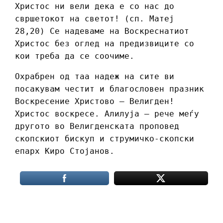
Христос ни вели дека е со нас до
свршетокот на светот! (сп. Матеј
28,20) Се надеваме на Воскреснатиот
Христос без оглед на предизвиците со
кои треба да се соочиме.
Охрабрен од таа надеж на сите ви
посакувам честит и благословен празник
Воскресение Христово – Велигден!
Христос воскресе. Алилуја – рече меѓу
другото во Велигденската проповед
скопскиот бискуп и струмичко-скопски
епарх Киро Стојанов.