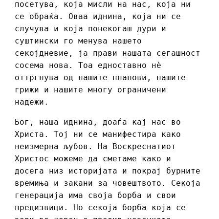
посетува, која мисли на нас, која ни
се обраќа. Оваа иднина, која ни се
случува и која понекогаш дури и
суштински го менува нашето
секојдневие, ја прави нашата сегашност
сосема нова. Тоа едноставно нè
оттргнува од нашите планови, нашите
грижи и нашите многу ограничени
надежи.
Бог, наша иднина, доаѓа кај нас во
Христа. Тој ни се манифестира како
неизмерна љубов. На Воскреснатиот
Христос можеме да сметаме како и
досега низ историјата и покрај бурните
времиња и закани за човештвото. Секоја
генерација има своја борба и свои
предизвици. Но секоја борба која се