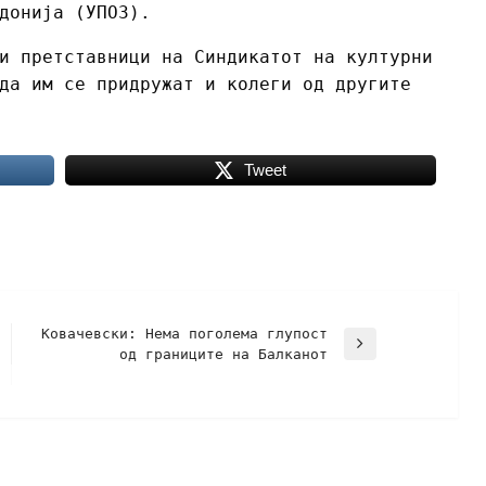
донија (УПОЗ).
и претставници на Синдикатот на културни
да им се придружат и колеги од другите
Tweet
Ковачевски: Нема поголема глупост
од границите на Балканот