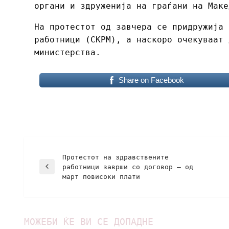
органи и здруженија на граѓани на Маке
На протестот од завчера се придружија 
работници (СКРМ), a наскоро очекуваат 
министерства.
Share on Facebook
Протестот на здравствените
работници заврши со договор – од
март повисоки плати
МОЖЕБИ ЌЕ ВИ СЕ ДОПАДНЕ