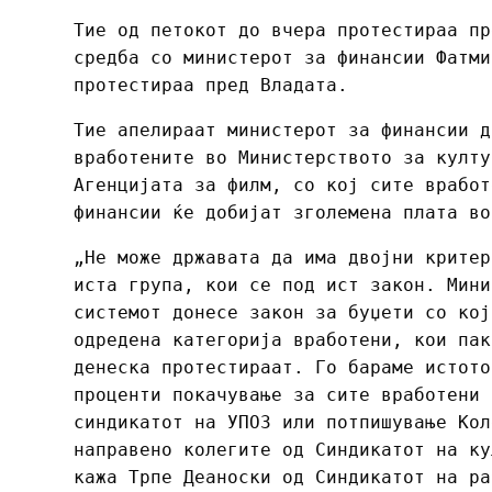
Тие од петокот до вчера протестираа пр
средба со министерот за финансии Фатми
протестираа пред Владата.
Тие апелираат министерот за финансии д
вработените во Министерството за култу
Агенцијата за филм, со кој сите вработ
финансии ќе добијат зголемена плата во
„Не може државата да има двојни критер
иста група, кои се под ист закон. Мини
системот донесе закон за буџети со кој
одредена категорија вработени, кои пак
денеска протестираат. Го бараме истото
проценти покачување за сите вработени 
синдикатот на УПОЗ или потпишување Кол
направено колегите од Синдикатот на ку
кажа Трпе Деаноски од Синдикатот на ра