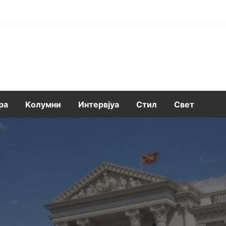
ра
Kолумни
Интервјуа
Стил
Свет