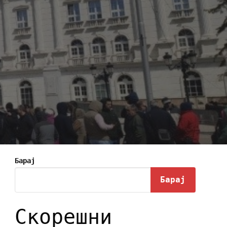
Барај
Барај
Скорешни