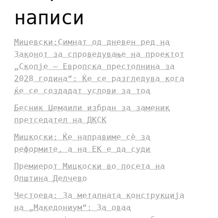
написи
Мицевски:Симнат од дневен ред на
Законот за спроведување на проектот
„Скопје – Европска престолнина за
2028 година“: Ќе се разгледува кога
ќе се создадат услови за тоа
Бесник Џемаили избран за заменик
претседател на ДКСК
Мицкоски: Ќе направиме сè за
реформите, а на ЕК е да суди
Премиерот Мицкоски во посета на
Општина Делчево
Честоева: За металната конструкција
на „Македониум“: За оваа