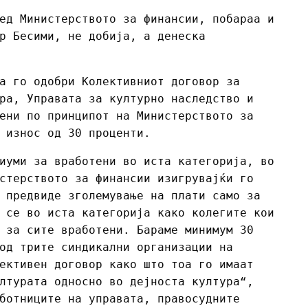
ед Министерството за финансии, побараа и
р Бесими, не добија, а денеска
а го одобри Колективниот договор за
ра, Управата за културно наследство и
ени по принципот на Министерството за
 износ од 30 проценти.
иуми за вработени во иста категорија, во
стерството за финансии изигрувајќи го
 предвиде зголемување на плати само за
 се во иста категорија како колегите кои
 за сите вработени. Бараме минимум 30
од трите синдикални организации на
ективен договор како што тоа го имаат
лтурата односно во дејноста култура“,
ботниците на управата, правосудните