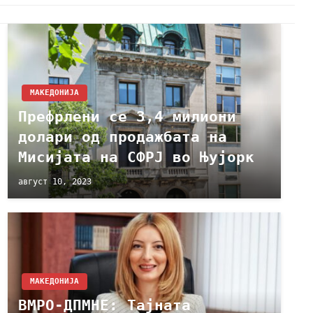
МАКЕДОНИЈА
Префрлени се 3,4 милиони
долари од продажбата на
Мисијата на СФРЈ во Њујорк
август 10, 2023
МАКЕДОНИЈА
ВМРО-ДПМНЕ: Тајната