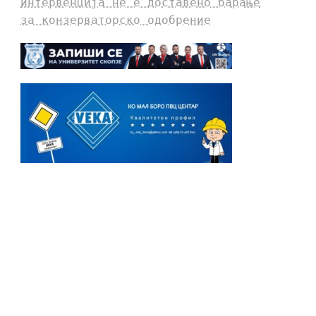
интервенција не е доставено барање
за конзерваторско одобрение