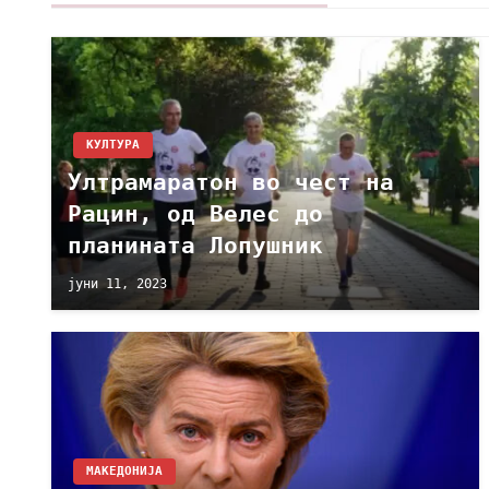
КУЛТУРА
Ултрамаратон во чест на
Рацин, од Велес до
планината Лопушник
јуни 11, 2023
МАКЕДОНИЈА