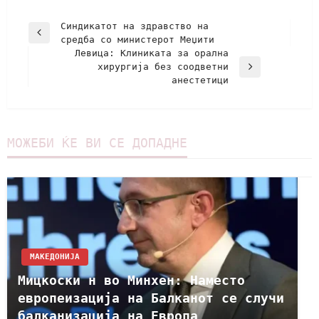
Синдикатот на здравство на
средба со министерот Меџити
Левица: Клиниката за орална
хирургија без соодветни
анестетици
МОЖЕБИ ЌЕ ВИ СЕ ДОПАДНЕ
МАКЕДОНИЈА
Мицкоски н во Минхен: Наместо
европеизација на Балканот се случи
балканизација на Европа