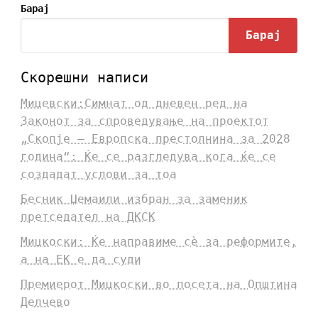
Барај
Барај
Скорешни написи
Мицевски:Симнат од дневен ред на
Законот за спроведување на проектот
„Скопје – Европска престолнина за 2028
година“: Ќе се разгледува кога ќе се
создадат услови за тоа
Бесник Џемаили избран за заменик
претседател на ДКСК
Мицкоски: Ќе направиме сè за реформите,
а на ЕК е да суди
Премиерот Мицкоски во посета на Општина
Делчево