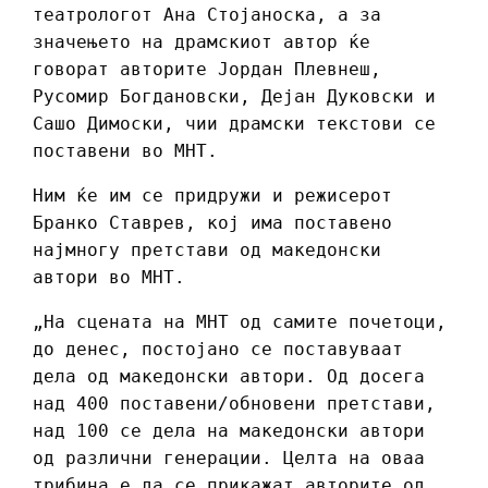
театрологот Ана Стојаноска, а за
значењето на драмскиот автор ќе
говорат авторите Јордан Плевнеш,
Русомир Богдановски, Дејан Дуковски и
Сашо Димоски, чии драмски текстови се
поставени во МНТ.
Ним ќе им се придружи и режисерот
Бранко Ставрев, кој има поставено
најмногу претстави од македонски
автори во МНТ.
„На сцената на МНТ од самите почетоци,
до денес, постојано се поставуваат
дела од македонски автори. Од досега
над 400 поставени/обновени претстави,
над 100 се дела на македонски автори
од различни генерации. Целта на оваа
трибина е да се прикажат авторите од