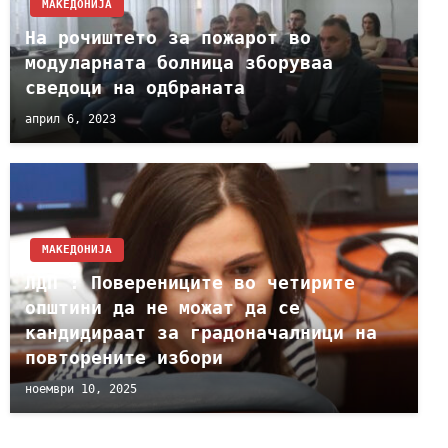
МАКЕДОНИЈА
На рочиштето за пожарот во
модуларната болница зборуваа
сведоци на одбраната
април 6, 2023
МАКЕДОНИЈА
ЛДП : Поверениците во четирите
општини да не можат да се
кандидираат за градоначалници на
повторените избори
ноември 10, 2025