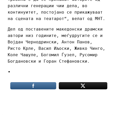
различни генерации чии дела, во
континуитет, постојано се прикажуваат
на сцената на театарот“, велат од МНТ.
Дел од поставените македонски драмски
автори низ годините, меѓудругите се и
Војдан Чернодрински, Антон Панов,
Ристо Крле, Васил Иљоски, Живко Чинго,
Коле Чашуле, Богомил Ѓузел, Русомир
Богдановски и Горан Стефановски.