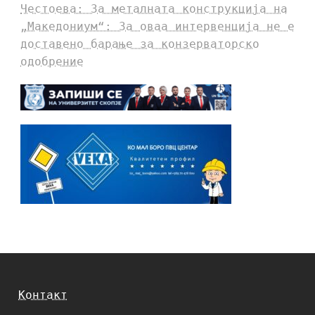
Честоева: За металната конструкција на
„Македониум“: За оваа интервенција не е
доставено барање за конзерваторско
одобрение
Контакт