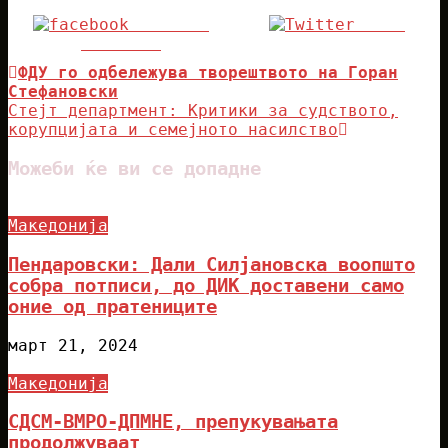
Share on
Tweet
Facebook
Навигација
Previous
ФДУ го одбележува творештвото на Горан
Post
Стефановски
на
Next
Стејт департмент: Критики за судството,
напис
Post
корупцијата и семејното насилство
Можеби ќе ви се допадне
Македонија
Пендаровски: Дали Силјановска воопшто
собра потписи, до ДИК доставени само
оние од пратениците
март 21, 2024
Македонија
СДСМ-ВМРО-ДПМНЕ, препукувањата
продолжуваат