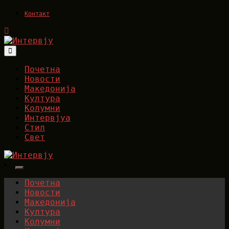
Skip
Контакт
to
content
Интервју
Почетна
Новости
Македонија
Култура
Kолумни
Интервјуа
Стил
Свет
Интервју
Почетна
Новости
Македонија
Култура
Kолумни