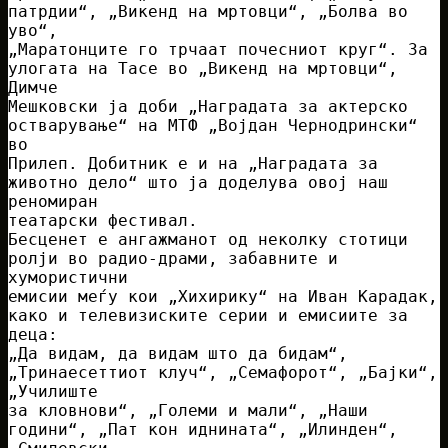
патрдии“, „Викенд на мртовци“, „Болва во
уво“,
„Маратонците го трчаат почесниот круг“. За
улогата на Тасе во „Викенд на мртовци“,
Димче
Мешковски ја доби „Наградата за актерско
остварување“ на МТФ „Војдан Чернодрински“
во
Прилеп. Добитник е и на „Наградата за
животно дело“ што ја доделува овој наш
реномиран
театарски фестивал.
Бесценет е ангажманот од неколку стотици
ролји во радио-драми, забавните и
хумористични
емисии меѓу кои „Хихирику“ на Иван Карадак,
како и телевизиските серии и емисиите за
деца:
„Да видам, да видам што да бидам“,
„Тринаесеттиот клуч“, „Семафорот“, „Бајки“,
„Училиште
за кловнови“, „Големи и мали“, „Наши
години“, „Пат кон иднината“, „Илинден“,