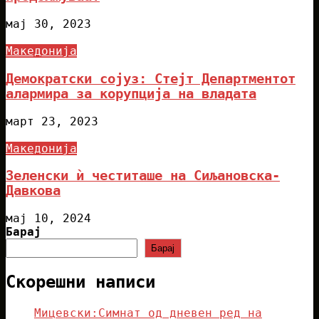
мај 30, 2023
Македонија
Демократски сојуз: Стејт Департментот
алармира за корупција на владата
март 23, 2023
Македонија
Зеленски ѝ честиташе на Сиљановска-
Давкова
мај 10, 2024
Барај
Барај
Скорешни написи
Мицевски:Симнат од дневен ред на