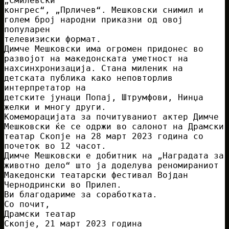
„Смилевски
конгрес“, „Прличев“. Мешковски снимил и
голем број народни приказни од овој
популарен
телевизиски формат.
Димче Мешковски има огромен придонес во
развојот на македонската уметност на
нахсинхронизација. Стана миленик на
детската публика како неповторлив
интерпретатор на
детските јунаци Попај, Штрумфови, Нинџа
желки и многу други.
Комеморацијата за почитуваниот актер Димче
Мешковски ќе се одржи во салонот на Драмски
театар Скопје на 28 март 2023 година со
почеток во 12 часот.
Димче Мешковски е добитник на „Наградата за
животно дело“ што ја доделува реномираниот
Македонски театарски фестивал Војдан
Чернодрински во Прилеп.
Ви благодариме за соработката.
Со почит,
Драмски театар
Скопје, 21 март 2023 година