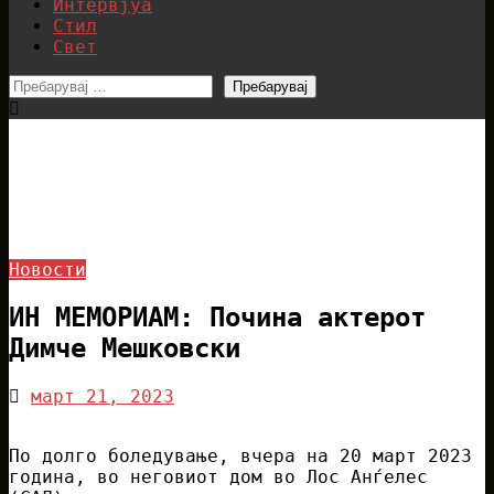
Интервјуа
Стил
Свет
Пребарувај
за:
Homepage
Новости
ИН МЕМОРИАМ: Почина актерот Димче
Мешковски
Новости
ИН МЕМОРИАМ: Почина актерот
Димче Мешковски
Posted
март 21, 2023
on
По долго боледување, вчера на 20 март 2023
година, во неговиот дом во Лос Анѓелес