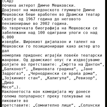
(САД)
почина актерот Димче Мешковски.
Доајенот на македонското глумиште Димче
Мешковски беше вработен во Драмски театар
Скопје од 1967 година до неговото
пензионирање во 2002 година.
Во творечката биографија на Мешковски се
забележани над 100 одиграни улоги со над
6.000
изведби. Широкиот дијапазон и талент на
Мешковски го позиционираше како актер што
дал
немерлив придонес играјќи повеќе театарски
жанрови. Од драмскиот опус ги издвојуваме
ролјите во претставите: „Смртта на Дантон“,
„Балконот“, „Вишновата градина“, „Јане
Задрогаз“, „Чернодрински се враќа дома“,
„Зојкиниот стан“, „Калигула“, „Ревизор“,
„Диво
Месо“…).
Наклонетоста кон комедијата му донесе
голема популарност преку толкување на
ликовите во
претставите: „Сомнително лице“, „Солунски