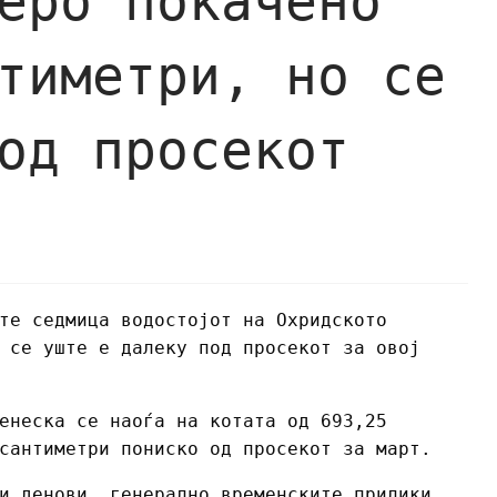
еро покачено
тиметри, но се
од просекот
те седмица водостојот на Охридското
 се уште е далеку под просекот за овој
енеска се наоѓа на котата од 693,25
сантиметри пониско од просекот за март.
и денови, генерално временските прилики