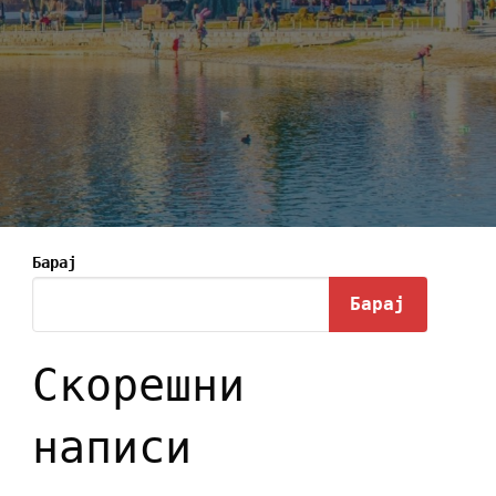
Барај
Барај
Скорешни
написи