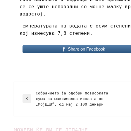
се се уште неповолни со мошне малку вр
водостој.
Температурата на водата е осум степени
кој изнесува 7,8 степени.
Share on Facebook
Собранието ја одобри повисоката
сума за максимална исплата во
„МојДДВ“, од мај 2.100 денари
МОЖЕБИ ЌЕ ВИ СЕ ДОПАДНЕ