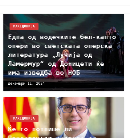
МАКЕДОНИЈА
Една од водечките бел-канто
опери во светската оперска
литература „Лучија од
Ламермур“ од Доницети ќе
има изведба во НОБ
декември 11, 2024
МАКЕДОНИЈА
Ќе го потпише ли