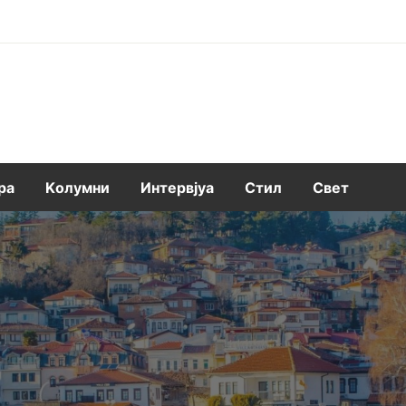
ра
Kолумни
Интервјуа
Стил
Свет