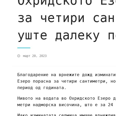
Охридското Ез
за четири сан
уште далеку п
март 20, 2023
Благодарение на врнежите дожд изминати
Езеро порасна за четири сантиметри, но
период од годината.
Нивото на водата во Охридското Езеро д
метри надморска височина, што е за 24 
Иако изминатата седмица имаше врнежлив