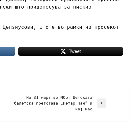
нежи што придонесува за нискиот
 Целзиусови, што е во рамки на просекот
Tweet
На 31 март во МОБ: Детската
балетска претстава „Петар Пан“ и
кај нас