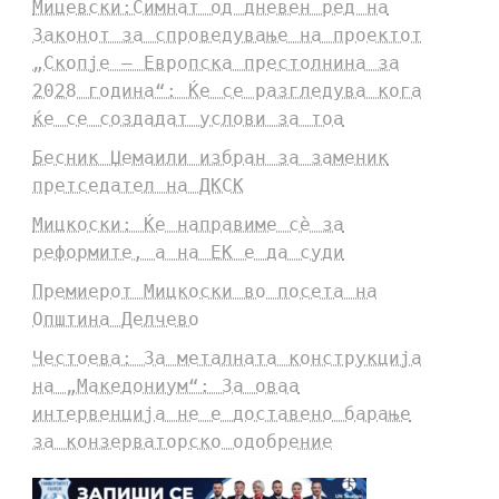
Мицевски:Симнат од дневен ред на
Законот за спроведување на проектот
„Скопје – Европска престолнина за
2028 година“: Ќе се разгледува кога
ќе се создадат услови за тоа
Бесник Џемаили избран за заменик
претседател на ДКСК
Мицкоски: Ќе направиме сè за
реформите, а на ЕК е да суди
Премиерот Мицкоски во посета на
Општина Делчево
Честоева: За металната конструкција
на „Македониум“: За оваа
интервенција не е доставено барање
за конзерваторско одобрение