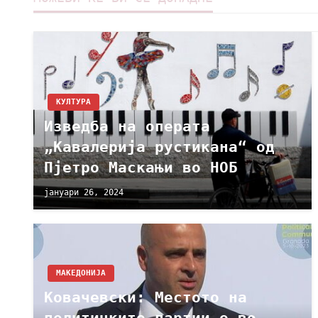
КУЛТУРА
Изведба на операта
„Кавалерија рустикана“ од
Пјетро Маскањи во НОБ
јануари 26, 2024
МАКЕДОНИЈА
Ковачевски: Местото на