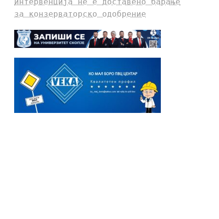
интервенција не е доставено барање
за конзерваторско одобрение