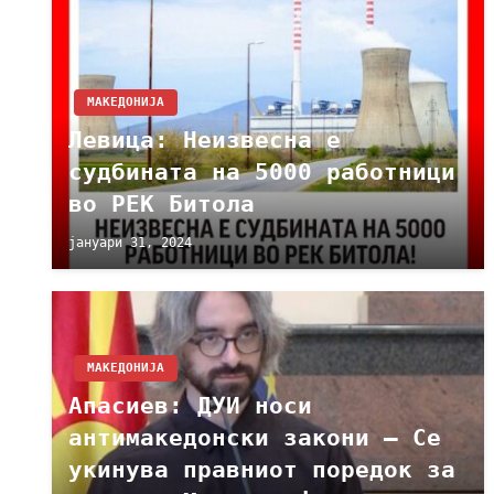
МАКЕДОНИЈА
Левица: Неизвесна е
судбината на 5000 работници
во РЕК Битола
јануари 31, 2024
МАКЕДОНИЈА
Апасиев: ДУИ носи
антимакедонски закони – Се
укинува правниот поредок за