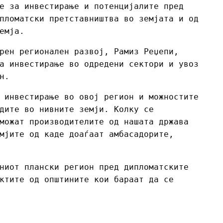
е за инвестирање и потенцијалите пред
пломатски претставништва во земјата и од
емја.
рен регионален развој, Рамиз Реџепи,
а инвестирање во одредени сектори и увоз
н.
 инвестирање во овој регион и можностите
дите во нивните земји. Колку се
можат производителите од нашата држава
мјите од каде доаѓаат амбасадорите,
ниот плански регион пред дипломатските
ктите од општините кои бараат да се