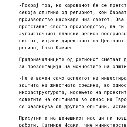
-Покрај тоа, на караванот ќе се претст
секоја општина од регионот, кои бараат
производство насекаде низ светот. Ова 
претстават своето производство, да ги 
Југоисточниот плански регион посериозн
светот, изјави директорот на Центарот 
регион, Ѓоко Камчев.
Градоначалниците од регионот сметаат д
за презентација на можностите на општи
-Не е важен само аспектот на инвестира
заштита на животната средина, во однос
инфраструктурата, носењето на проектит
советите на општината во однос на Евро
се разликува од другите општини, истак
Присутните на денешниот настан ги позд
работи, Фатмире Исаки, чие министерств