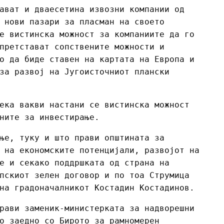
ават и дваесетина извозни компании од
 нови пазари за пласман на своето
е вистинска можност за компаниите да го
претстават сопствените можности и
о да биде ставен на картата на Европа и
за развој на Југоисточниот плански
ека вакви настани се вистинска можност
ните за инвестирање.
ње, туку и што прави општината за
 на економските потенцијали, развојот на
е и секако поддршката од страна на
пскиот зелен договор и по тоа Струмица
на градоначалникот Костадин Костадинов.
рави заменик-министерката за надворешни
о заедно со Бирото за рамномерен