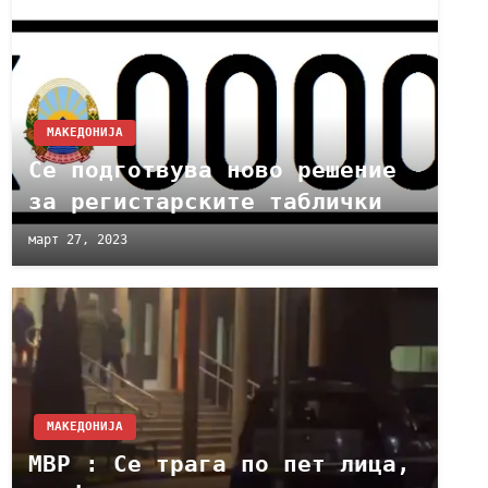
МАКЕДОНИЈА
Се подготвува ново решение
за регистарските таблички
март 27, 2023
МАКЕДОНИЈА
МВР : Се трага по пет лица,