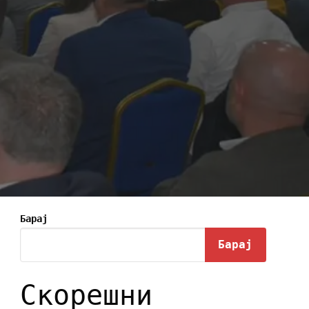
Барај
Барај
Скорешни