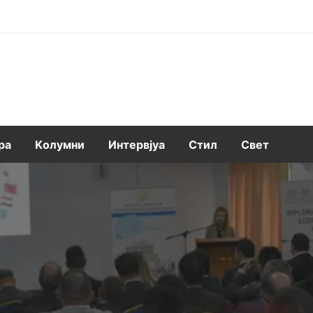
ра
Kолумни
Интервјуа
Стил
Свет