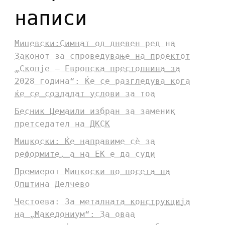
написи
Мицевски:Симнат од дневен ред на
Законот за спроведување на проектот
„Скопје – Европска престолнина за
2028 година“: Ќе се разгледува кога
ќе се создадат услови за тоа
Бесник Џемаили избран за заменик
претседател на ДКСК
Мицкоски: Ќе направиме сè за
реформите, а на ЕК е да суди
Премиерот Мицкоски во посета на
Општина Делчево
Честоева: За металната конструкција
на „Македониум“: За оваа