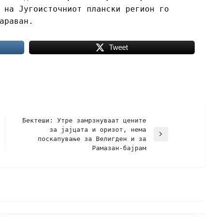
 на Југоисточниот плански регион го
араван.
Tweet
Бектеши: Утре замрзнуваат цените
за јајцата и оризот, нема
поскапување за Велигден и за
Рамазан-бајрам