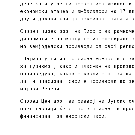
денеска и утре ги презентира можностит
економски аташеа и амбасадори на 17 ди
други држави кои ја покриваат нашата з
Според директорот на Бирото за рамноме
дипломатите најмногу се интересирале з
на земјоделски производи од овој регио
-Најмногу ги интересираа можностите за
за туризмот, како и пласман на произво
произведува, каков е квалитетот за да 
да ги пласираат своите производи во зе
изјави Реџепи.
Според Центарот за развој на Југоисточ
претставници ќе се презентираат и прое
финансираат од европски пари.