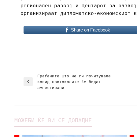
регионален развој и Центарот за развој
организираат дипломатско-економскиот к
Share on Facebook
Граѓаните што не ги почитувале
ковид-протоколите ќе бидат
амнестирани
МОЖЕБИ ЌЕ ВИ СЕ ДОПАДНЕ